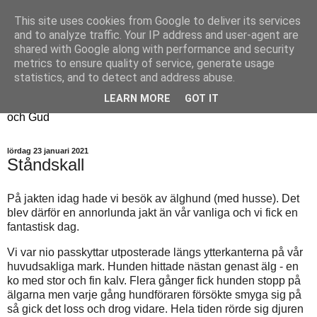
This site uses cookies from Google to deliver its services
Fyren
and to analyze traffic. Your IP address and user-agent are
shared with Google along with performance and security
metrics to ensure quality of service, generate usage
Fyren finns för att sprida ljus i mörkret
statistics, and to detect and address abuse.
För att påminna om guldkanterna i tillvaron
LEARN MORE
GOT IT
Här samsas jakt, hantverk, odling, och andra tankar om livet
och Gud
lördag 23 januari 2021
Ståndskall
På jakten idag hade vi besök av älghund (med husse). Det
blev därför en annorlunda jakt än vår vanliga och vi fick en
fantastisk dag.
Vi var nio passkyttar utposterade längs ytterkanterna på vår
huvudsakliga mark. Hunden hittade nästan genast älg - en
ko med stor och fin kalv. Flera gånger fick hunden stopp på
älgarna men varje gång hundföraren försökte smyga sig på
så gick det loss och drog vidare. Hela tiden rörde sig djuren