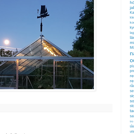
hö
ja
Ka
kl
ko
ky
la
lä
m
Mö
n
o
pl
pr
re
r
rå
se
sk
s
sto
t
sa
tro
tå
uts