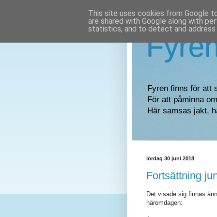
This site uses cookies from Google to 
are shared with Google along with per
statistics, and to detect and address
Fyre
Fyren finns för att 
För att påminna om 
Här samsas jakt, h
lördag 30 juni 2018
Fortsättning ju
Det visade sig finnas än
häromdagen: