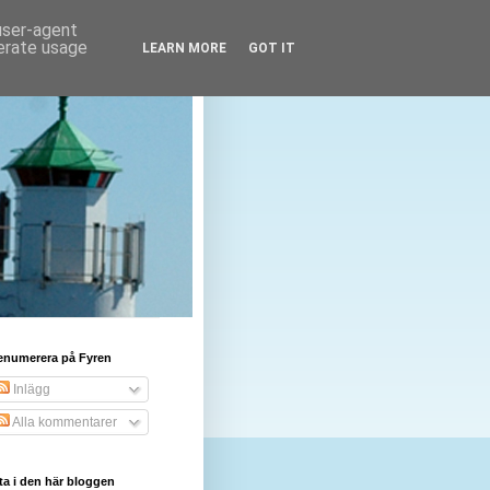
 user-agent
nerate usage
LEARN MORE
GOT IT
enumerera på Fyren
Inlägg
Alla kommentarer
ta i den här bloggen