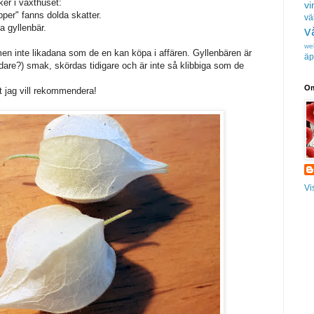
ker i växthuset:
vi
pper" fanns dolda skatter.
vä
a gyllenbär.
v
we
men inte likadana som de en kan köpa i affären. Gyllenbären är
äp
dare?) smak, skördas tidigare och är inte så klibbiga som de
Om
t jag vill rekommendera!
Vi