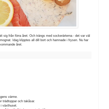
tt sig från förra året. Och trängs med sockerärterna - det var väl
e mognat. Idag klipptes all dill bort och hamnade i frysen. Nu har
t kommande året.
agens värme.
r trädtoppar och takåsar.
i växthuset.