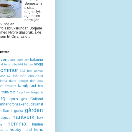
Semestern
s sista
dagsutflykt
ägde rum i
närmiljön.
Vi tog en
"glasbruksrunda". Började
med Nybro glasbruk, åkte
sen till Orranäs d...
iketter
dvent
bakning
app
april
arv
blogg
nd
bil
bin
bete
bibelbild
lommor
blå
bok
bomull
citat
bär
bön
llop
chili
båt
larna
dator
design
doft
dräll
familj
fest
öm
fisk
envishet
flytta
foto
frukt
fråga
g
frisyr
får
ärg
garn
Gotland
glas
annar
grönsaker
gudstjänst
gården
ldkant
gurka
hantverk
hav
rdsmyg
hemma
himlen
tq
hobby
höns
storia
hund