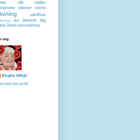
nter
vår
väder
vänner
lsignelse
värme
ävning
växthus
älg
återbruk
åtel
bbshop
ple
Öland
överraskning
 mig
Birgitta Gillsjö
sa hela min profil