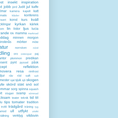
st
insekt
inspiration
kt
jobb
jul
Judit
kaffe
jord
lmar
katt
kamera
kapell
konferens
ematis
kläder
kväll
konst
kurs
nsert
kyrkan
cklingar
kärlek
lin
ljus
listor
lucia
gom
rande
mamma
lök
marknad
iddag
minnen
morgon
nsterås
mörker
möte
atur
norrsken
nörd
dling
oro
paj
osteopat
antor
predikan
plommon
esent
pynt
påsk
pyssel
cept
reflektion
enovera
resa
rimfrost
djur
räv
röd
saft
salt
skogen
mester
sjuk
sjal
sjö
skörd
snö
sol
ytte
släkt
ommar
sorg
spinna
squash
lt
svamp
stugan
sömnad
acksam
tid
till
teater
teknik
tips
tomater
lu
tradition
trädgård
trofé
träning
tyg
ull
utflykt
lamod
utsikt
vildsvin
verktyg
tällning