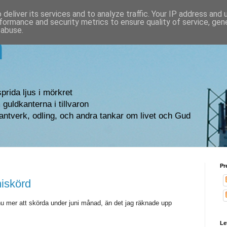
deliver its services and to analyze traffic. Your IP address and
formance and security metrics to ensure quality of service, ge
 abuse.
n
sprida ljus i mörkret
guldkanterna i tillvaron
antverk, odling, och andra tankar om livet och Gud
Pr
niskörd
nu mer att skörda under juni månad, än det jag räknade upp
Le