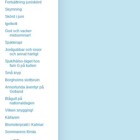
Fortsättning juniskörd
Skymning
Skörd i juni
Igelkott
God och vacker
midsommar!
Sjukterapi
Jordgubbar och rosor
och annat härligt
Sjuk/hälso-läget hos
fam G på kullen
Små kryp
Borgholms slottsruin
Annorlunda äventyr på
Gotland
Blågult på
nationaldagen
Vilken snygging!
Källaren
Blomsterprakt i Kalmar
Sommarens första