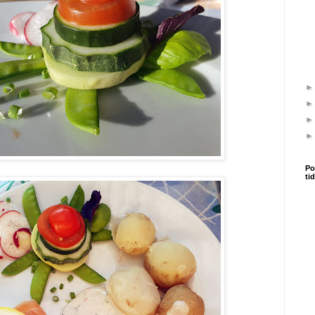
Po
ti