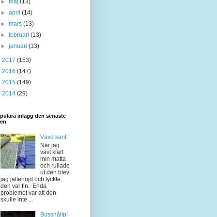
►
maj
(13)
►
april
(14)
►
mars
(13)
►
februari
(13)
►
januari
(13)
►
2017
(153)
►
2016
(147)
►
2015
(149)
►
2014
(29)
pulära inlägg den senaste
den
Vävd kant
När jag
vävt klart
min matta
och rullade
ut den blev
jag jättenöjd och tyckte
den var fin. Enda
problemet var att den
skulle inte ...
Busshållpl