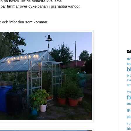
 på besök likt de senaste kvällarna.
 par timmar över cykelbanan i pilsnabba vändor.
it och inför den som kommer.
Et
a
ba
b
brö
Da
dr
fly
f
gr
gu
gä
hb
hi