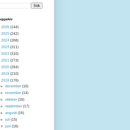
oggarkiv
►
2026
(144)
►
2025
(242)
►
2024
(268)
►
2023
(311)
►
2022
(310)
►
2021
(273)
►
2020
(264)
►
2019
(210)
▼
2018
(176)
►
december
(16)
►
november
(14)
►
oktober
(16)
►
september
(17)
►
augusti
(16)
►
juli
(15)
▼
juni
(16)