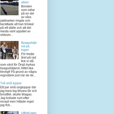
atsen
Bonden
som odlar
på en del
av våra
jaktmarker ringde och
berättade att han tröskat
på ett ställe och att det
mesta varit uppätet av
vildsvin...
Byagudstjä
nst på
logen
För tredje
året på rad
fick vi stå
som värd för Örsjö kyrkas
byagudstjänst. Alltid lika
trevligt! På grund av några
regnstänk just när de de...
Två små tuppar
Ett par små ungtuppar där
jag bara tog tillvara lår och
bröstfilé, skulle tillagas.
Jag kollade runt efter
recept men hittade inget
jag fick...
Utflykt igen