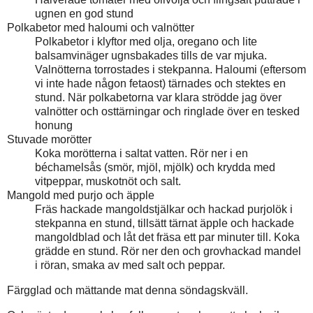
ugnen en god stund
Polkabetor med haloumi och valnötter
Polkabetor i klyftor med olja, oregano och lite
balsamvinäger ugnsbakades tills de var mjuka.
Valnötterna torrostades i stekpanna. Haloumi (eftersom
vi inte hade någon fetaost) tärnades och stektes en
stund. När polkabetorna var klara strödde jag över
valnötter och osttärningar och ringlade över en tesked
honung
Stuvade morötter
Koka morötterna i saltat vatten. Rör ner i en
béchamelsås (smör, mjöl, mjölk) och krydda med
vitpeppar, muskotnöt och salt.
Mangold med purjo och äpple
Fräs hackade mangoldstjälkar och hackad purjolök i
stekpanna en stund, tillsätt tärnat äpple och hackade
mangoldblad och låt det fräsa ett par minuter till. Koka
grädde en stund. Rör ner den och grovhackad mandel
i röran, smaka av med salt och peppar.
Färgglad och mättande mat denna söndagskväll.