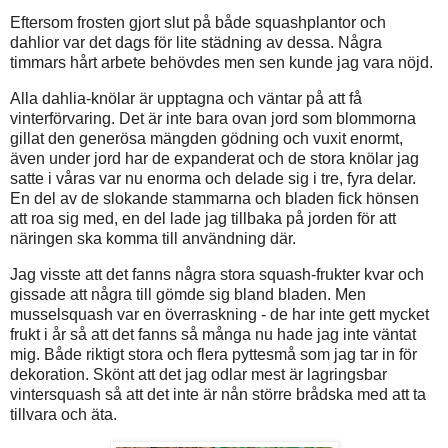
Eftersom frosten gjort slut på både squashplantor och
dahlior var det dags för lite städning av dessa. Några
timmars hårt arbete behövdes men sen kunde jag vara nöjd.
Alla dahlia-knölar är upptagna och väntar på att få
vinterförvaring. Det är inte bara ovan jord som blommorna
gillat den generösa mängden gödning och vuxit enormt,
även under jord har de expanderat och de stora knölar jag
satte i våras var nu enorma och delade sig i tre, fyra delar.
En del av de slokande stammarna och bladen fick hönsen
att roa sig med, en del lade jag tillbaka på jorden för att
näringen ska komma till användning där.
Jag visste att det fanns några stora squash-frukter kvar och
gissade att några till gömde sig bland bladen. Men
musselsquash var en överraskning - de har inte gett mycket
frukt i år så att det fanns så många nu hade jag inte väntat
mig. Både riktigt stora och flera pyttesmå som jag tar in för
dekoration. Skönt att det jag odlar mest är lagringsbar
vintersquash så att det inte är nån större brådska med att ta
tillvara och äta.