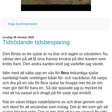
Inga kommentarer:
onsdag 28 oktober 2020
Tidsödande tidsbesparing
Den första av tre sjalar är nu klar och tagen ur vävstolen. Nu
väntar den på att få sina fransar knutna på den kanten som
knöts fram. Den andra kanten knöt jag vartefter jag vävde.
Idén med att sätta upp en väv för
flera
trekantiga sjalar
samtidigt hade onekligen både för- och nackdelar. Att varpa
och dra på en väv för flera sjalar tar knappt mer tid än om
man gör det för bara en. Så där sparade jag ju mycket tid
mot att ha varpat och dragit på för varje sjal enskilt.
När en väver klipps varptrådarna av och dras genom solv
och sked för att användas som inslag. Det är det som gör att
sjalen blir trekantig. Det är inte lönt att ha en vävpall för sitta