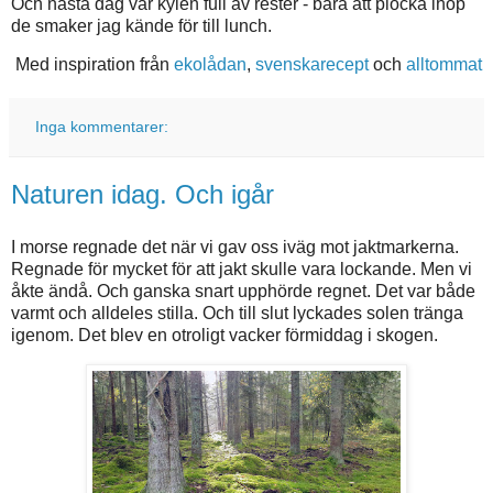
Och nästa dag var kylen full av rester - bara att plocka ihop
de smaker jag kände för till lunch.
Med inspiration från
ekolådan
,
svenskarecept
och
alltommat
Inga kommentarer:
Naturen idag. Och igår
I morse regnade det när vi gav oss iväg mot jaktmarkerna.
Regnade för mycket för att jakt skulle vara lockande. Men vi
åkte ändå. Och ganska snart upphörde regnet. Det var både
varmt och alldeles stilla. Och till slut lyckades solen tränga
igenom. Det blev en otroligt vacker förmiddag i skogen.