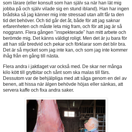
som lärare (eller konsult som han själv sa när han lät mig
jobba på och själv vilade sig en stund ibland). Han har ingen
brådska så jag känner mig inte stressad utan allt får ta den
tid det behöver. Och tid går det åt, både för att jag saknar
erfarenheten och måste leta mig fram, och för att jag är så
noggrann. Flera gången "inspekterade" han mitt arbete och
berömde mig. Det känns väldigt roligt. Men det är ju bara för
att han står bredvid och pekar och förklarar som det blir bra.
Det är så mycket som jag inte kan, och som jag inte kommer
ihåg från en gång till nästa.
Flera andra i jaktlaget var också med. De skar ner många
kilo kött till grytbitar och sånt som ska malas till färs.
Dessutom var de behjälpliga med att såga genom en del av
benen, att hissa när älgen behövde höjas eller sänkas, att
servera kaffe och fixa andra saker.