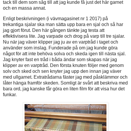
tack till dem som såg till att jag kunde få just det här garnet
och en massa annat.
Enligt beskrivningen (i vävmagasinet nr 1 2017) på
trekantiga sjalar ska man sätta upp bara en sjal och så har
jag gjort förut. Den här gången tänkte jag testa att
effektivisera lite. Jag varpade och drog på varp till tre sjalar.
Nu när jag väver klipper jag ju av en varptråd i taget och
använder som inslag. Funderade på om jag kunde göra
något för att inte behöva solva och skeda igen till nästa sjal.
Jag knyter fast en tråd i båda ändar som skapas när jag
klipper av en varptråd. Den första knuten följer med genom
solv och sked och sen knyter jag upp den innan jag väver
med ullgarnet. Extratrådarna fäster jag med påsklämmor och
låter hänga framför skeden. Somligt är svårt att beskriva med
bara ord, jag kanske får göra en liten film för att visa hur det
funkar.