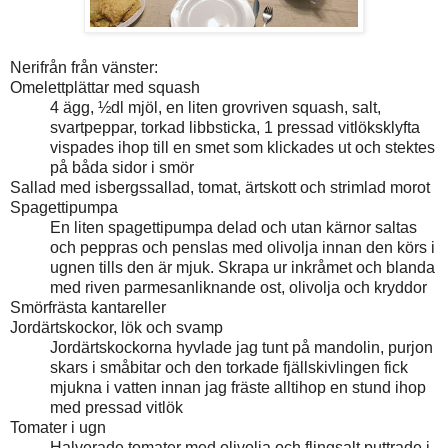
Nerifrån från vänster:
Omelettplättar med squash
4 ägg, ½dl mjöl, en liten grovriven squash, salt,
svartpeppar, torkad libbsticka, 1 pressad vitlöksklyfta
vispades ihop till en smet som klickades ut och stektes
på båda sidor i smör
Sallad med isbergssallad, tomat, ärtskott och strimlad morot
Spagettipumpa
En liten spagettipumpa delad och utan kärnor saltas
och peppras och penslas med olivolja innan den körs i
ugnen tills den är mjuk. Skrapa ur inkråmet och blanda
med riven parmesanliknande ost, olivolja och kryddor
Smörfrästa kantareller
Jordärtskockor, lök och svamp
Jordärtskockorna hyvlade jag tunt på mandolin, purjon
skars i småbitar och den torkade fjällskivlingen fick
mjukna i vatten innan jag fräste alltihop en stund ihop
med pressad vitlök
Tomater i ugn
Halverade tomater med olivolja och flingsalt puttrade i