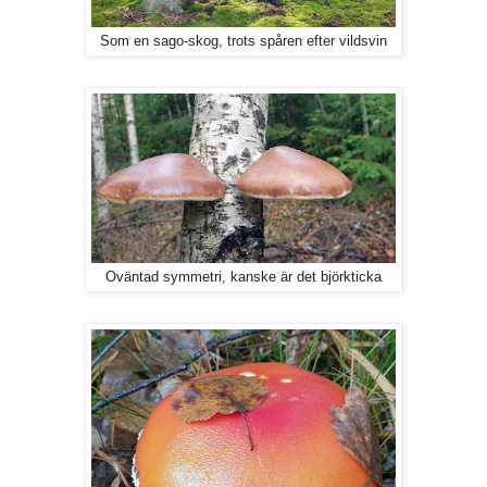
Som en sago-skog, trots spåren efter vildsvin
Oväntad symmetri, kanske är det björkticka