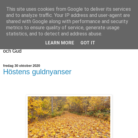
This site uses cookies from Google to deliver its services
Fyren
and to analyze traffic. Your IP address and user-agent are
shared with Google along with performance and security
metrics to ensure quality of service, generate usage
Fyren finns för att sprida ljus i mörkret
statistics, and to detect and address abuse.
För att påminna om guldkanterna i tillvaron
LEARN MORE
GOT IT
Här samsas jakt, hantverk, odling, och andra tankar om livet
och Gud
fredag 30 oktober 2020
Höstens guldnyanser