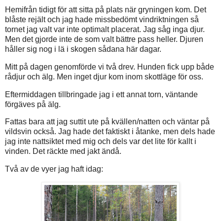
Hemifrån tidigt för att sitta på plats när gryningen kom. Det
blåste rejält och jag hade missbedömt vindriktningen så
tornet jag valt var inte optimalt placerat. Jag såg inga djur.
Men det gjorde inte de som valt bättre pass heller. Djuren
håller sig nog i lä i skogen sådana här dagar.
Mitt på dagen genomförde vi två drev. Hunden fick upp både
rådjur och älg. Men inget djur kom inom skottläge för oss.
Eftermiddagen tillbringade jag i ett annat torn, väntande
förgäves på älg.
Fattas bara att jag suttit ute på kvällen/natten och väntar på
vildsvin också. Jag hade det faktiskt i åtanke, men dels hade
jag inte nattsiktet med mig och dels var det lite för kallt i
vinden. Det räckte med jakt ändå.
Två av de vyer jag haft idag: