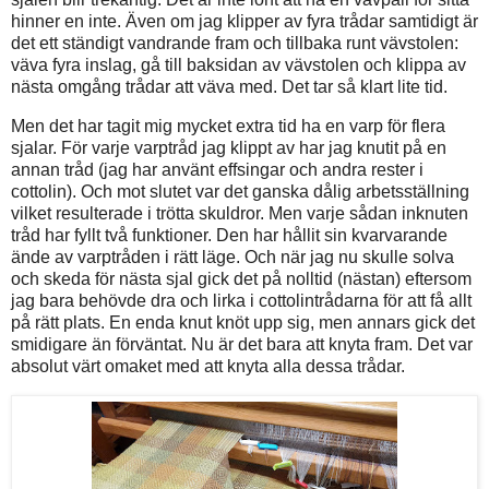
hinner en inte. Även om jag klipper av fyra trådar samtidigt är
det ett ständigt vandrande fram och tillbaka runt vävstolen:
väva fyra inslag, gå till baksidan av vävstolen och klippa av
nästa omgång trådar att väva med. Det tar så klart lite tid.
Men det har tagit mig mycket extra tid ha en varp för flera
sjalar. För varje varptråd jag klippt av har jag knutit på en
annan tråd (jag har använt effsingar och andra rester i
cottolin). Och mot slutet var det ganska dålig arbetsställning
vilket resulterade i trötta skuldror. Men varje sådan inknuten
tråd har fyllt två funktioner. Den har hållit sin kvarvarande
ände av varptråden i rätt läge. Och när jag nu skulle solva
och skeda för nästa sjal gick det på nolltid (nästan) eftersom
jag bara behövde dra och lirka i cottolintrådarna för att få allt
på rätt plats. En enda knut knöt upp sig, men annars gick det
smidigare än förväntat. Nu är det bara att knyta fram. Det var
absolut värt omaket med att knyta alla dessa trådar.