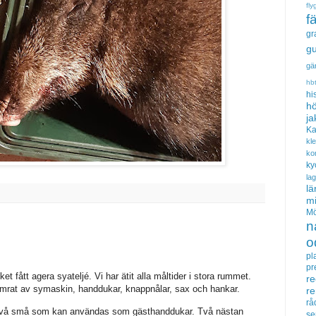
fly
f
gr
gu
gä
hb
hi
hö
ja
Ka
kl
ko
ky
la
lä
m
Mö
n
o
pl
pr
t fått agera syateljé. Vi har ätit alla måltider i stora rummet.
re
amrat av symaskin, handdukar, knappnålar, sax och hankar.
r
rå
 Två små som kan användas som gästhanddukar. Två nästan
se