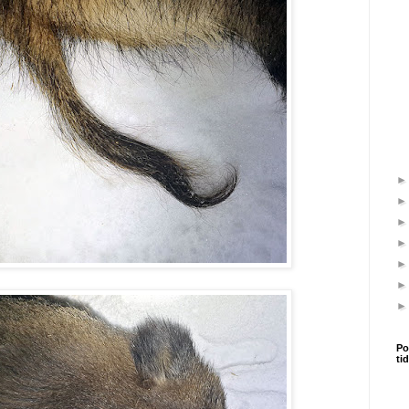
Po
ti