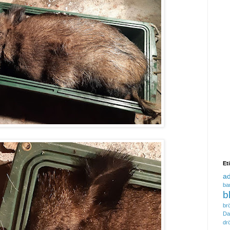
Et
a
ba
b
brö
Da
dr