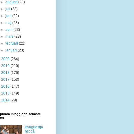
►
augusti
(23)
►
juli
(23)
►
juni
(22)
►
maj
(23)
►
april
(23)
►
mars
(23)
►
februari
(22)
►
januari
(23)
►
2020
(264)
►
2019
(210)
►
2018
(176)
►
2017
(153)
►
2016
(147)
►
2015
(149)
►
2014
(29)
pulära inlägg den senaste
den
Byagudstjä
nst på