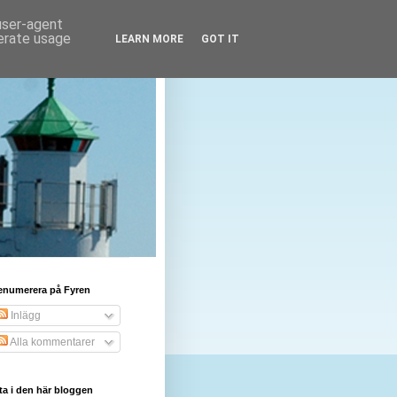
 user-agent
nerate usage
LEARN MORE
GOT IT
enumerera på Fyren
Inlägg
Alla kommentarer
ta i den här bloggen