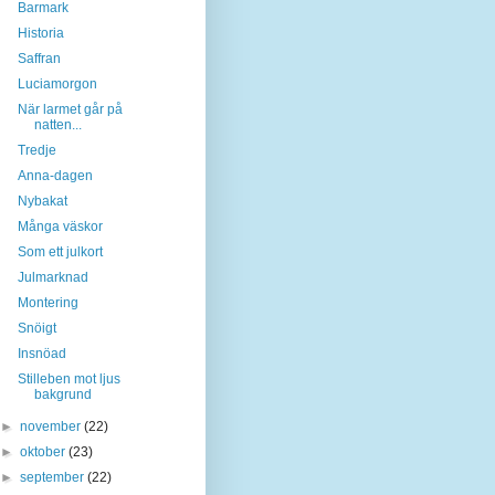
Barmark
Historia
Saffran
Luciamorgon
När larmet går på
natten...
Tredje
Anna-dagen
Nybakat
Många väskor
Som ett julkort
Julmarknad
Montering
Snöigt
Insnöad
Stilleben mot ljus
bakgrund
►
november
(22)
►
oktober
(23)
►
september
(22)