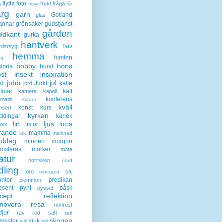
flytta
foto
frukt
fråga
g
frisyr
får
ärg
garn
Gotland
glas
annar
grönsaker
gudstjänst
gården
ldkant
gurka
hantverk
hav
rdsmyg
hemma
himlen
tq
hobby
höns
storia
hund
st
insekt
inspiration
kt
jobb
jul
Judit
kaffe
jord
lmar
katt
kamera
kapell
konferens
ematis
kläder
kväll
konst
kurs
nsert
kyrkan
cklingar
kärlek
lin
ljus
listor
lucia
gom
rande
mamma
lök
marknad
iddag
minnen
morgon
nsterås
mörker
möte
atur
norrsken
nörd
dling
oro
paj
osteopat
antor
predikan
plommon
esent
pynt
påsk
pyssel
cept
reflektion
enovera
resa
rimfrost
djur
räv
röd
saft
salt
skogen
mester
sjuk
sjal
sjö