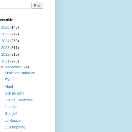
oggarkiv
►
2026
(143)
►
2025
(242)
►
2024
(268)
►
2023
(311)
►
2022
(310)
▼
2021
(273)
▼
december
(24)
Skott som smällare
Fållat
Algot
Och nu då?!
Gla´hål i vintersol
Julafton
God jul!
Julklappar
Ljusstöpning