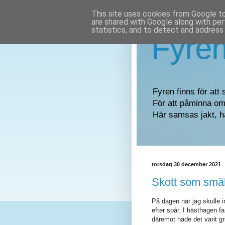
This site uses cookies from Google to 
are shared with Google along with per
statistics, and to detect and address
Fyre
Fyren finns för att 
För att påminna om 
Här samsas jakt, h
torsdag 30 december 2021
Skott som smäl
På dagen när jag skulle i
efter spår. I hästhagen f
däremot hade det varit gr