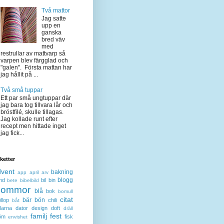
Två mattor
Jag satte
upp en
ganska
bred väv
med
restrullar av mattvarp så
varpen blev färgglad och
"galen". Första mattan har
jag hållit på ...
Två små tuppar
Ett par små ungtuppar där
jag bara tog tillvara lår och
bröstfilé, skulle tillagas.
Jag kollade runt efter
recept men hittade inget
jag fick...
iketter
dvent
bakning
app
april
arv
blogg
nd
bil
bin
bete
bibelbild
lommor
blå
bok
bomull
citat
bär
bön
llop
chili
båt
larna
dator
design
doft
dräll
familj
fest
öm
fisk
envishet