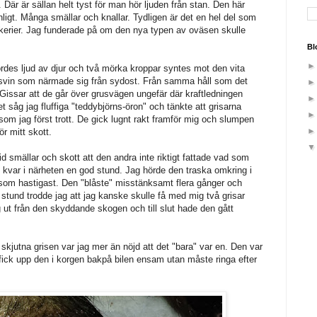
 Där är sällan helt tyst för man hör ljuden från stan. Den här
nligt. Många smällar och knallar. Tydligen är det en hel del som
rkerier. Jag funderade på om den nya typen av oväsen skulle
Bl
rdes ljud av djur och två mörka kroppar syntes mot den vita
ldsvin som närmade sig från sydost. Från samma håll som det
 Gissar att de går över grusvägen ungefär där kraftledningen
tet såg jag fluffiga "teddybjörns-öron" och tänkte att grisarna
som jag först trott. De gick lugnt rakt framför mig och slumpen
ör mitt skott.
 smällar och skott att den andra inte riktigt fattade vad som
ll kvar i närheten en god stund. Jag hörde den traska omkring i
om hastigast. Den "blåste" misstänksamt flera gånger och
stund trodde jag att jag kanske skulle få med mig två grisar
ut från den skyddande skogen och till slut hade den gått
skjutna grisen var jag mer än nöjd att det "bara" var en. Den var
 fick upp den i korgen bakpå bilen ensam utan måste ringa efter