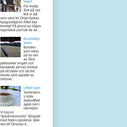
logen
För tredje
året på rad
fick vi stå
som värd för Örsjö kyrkas
byagudstjänst. Alltid lika
trevligt! På grund av några
regnstänk just när de de...
Busshållpl
atsen
Bonden
som odlar
på en del
av våra
jaktmarker ringde och
berättade att han tröskat
på ett ställe och att det
mesta varit uppätet av
vildsvin...
Utflykt igen
Semestern
s sista
dagsutflykt
ägde rum i
närmiljön.
Vi tog en
"glasbruksrunda". Började
med Nybro glasbruk, åkte
sen till Orranäs d...