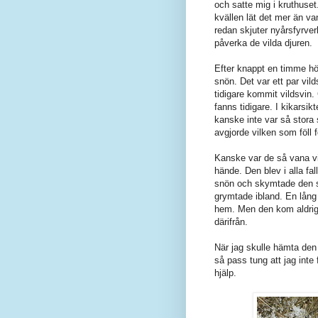
och satte mig i kruthuset.
kvällen lät det mer än va
redan skjuter nyårsfyrve
påverka de vilda djuren.
Efter knappt en timme hö
snön. Det var ett par vi
tidigare kommit vildsvin.
fanns tidigare. I kikarsik
kanske inte var så stora 
avgjorde vilken som föll f
Kanske var de så vana vid
hände. Den blev i alla fa
snön och skymtade den s
grymtade ibland. En lång 
hem. Men den kom aldrig 
därifrån.
När jag skulle hämta den 
så pass tung att jag inte
hjälp.