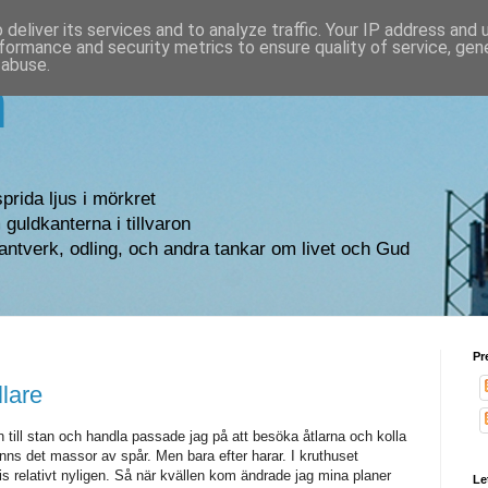
deliver its services and to analyze traffic. Your IP address and
formance and security metrics to ensure quality of service, ge
 abuse.
n
sprida ljus i mörkret
guldkanterna i tillvaron
antverk, odling, och andra tankar om livet och Gud
Pr
lare
n till stan och handla passade jag på att besöka åtlarna och kolla
anns det massor av spår. Men bara efter harar. I kruthuset
is relativt nyligen. Så när kvällen kom ändrade jag mina planer
Le