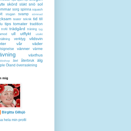
skörd
snö
sol
ytte
släkt
ommar
sorg
spinna
squash
lt
svamp
stugan
sömnad
acksam
tid
till
teater
teknik
tips
tomater
lu
tradition
trädgård
trofé
träning
tyg
ull
utflykt
lamod
utsikt
vildsvin
verktyg
tällning
nter
vår
väder
vänner
lsignelse
värme
ävning
växthus
älg
återbruk
åtel
bbshop
ple
Öland
överraskning
 mig
Birgitta Gillsjö
sa hela min profil