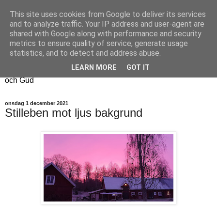
This site uses cookies from Google to deliver its services
Fyren
and to analyze traffic. Your IP address and user-agent are
shared with Google along with performance and security
metrics to ensure quality of service, generate usage
Fyren finns för att sprida ljus i mörkret
statistics, and to detect and address abuse.
För att påminna om guldkanterna i tillvaron
LEARN MORE
GOT IT
Här samsas jakt, hantverk, odling, och andra tankar om livet
och Gud
onsdag 1 december 2021
Stilleben mot ljus bakgrund