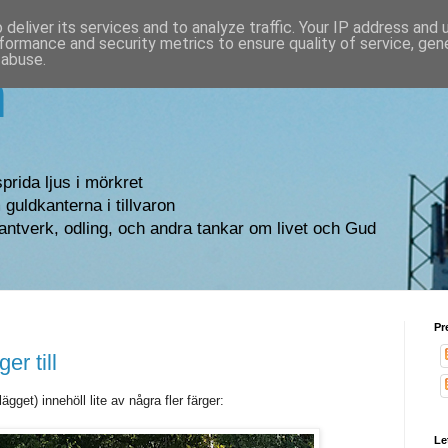
deliver its services and to analyze traffic. Your IP address and
formance and security metrics to ensure quality of service, ge
 abuse.
n
sprida ljus i mörkret
guldkanterna i tillvaron
antverk, odling, och andra tankar om livet och Gud
Pr
er till
ägget) innehöll lite av några fler färger:
Le