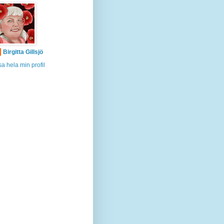
Birgitta Gillsjö
sa hela min profil