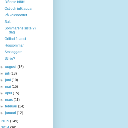
Blåaste blått!
Ost och julklappar
På köksbordet
Salt
Sommarens sista(?)
dag
Grillad fetaost
Högsommar
Sextaggare
Stiltje?
►
augusti
(15)
►
juli
(13)
►
juni
(10)
►
maj
(15)
►
april
(15)
►
mars
(11)
►
februari
(14)
►
januari
(12)
►
2015
(149)
►
2014
(29)