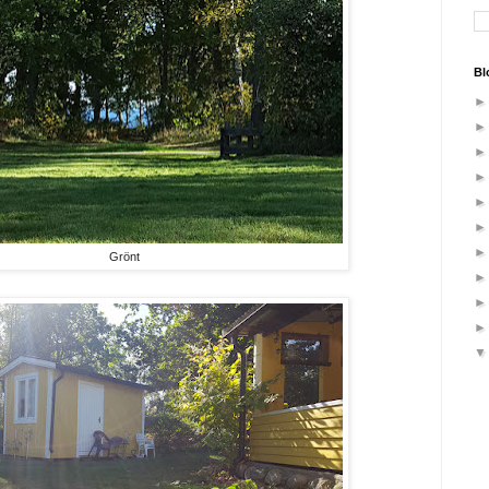
Bl
Grönt