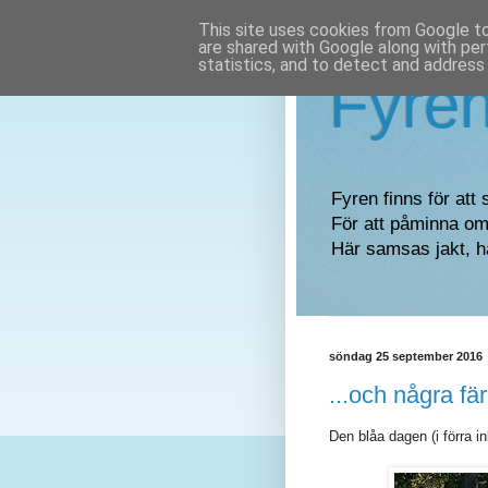
This site uses cookies from Google to 
are shared with Google along with per
statistics, and to detect and address
Fyre
Fyren finns för att 
För att påminna om 
Här samsas jakt, h
söndag 25 september 2016
...och några färg
Den blåa dagen (i förra inl