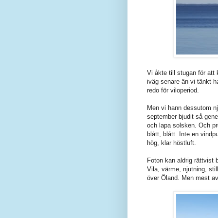
Vi åkte till stugan för a
iväg senare än vi tänkt 
redo för viloperiod.
Men vi hann dessutom nju
september bjudit så gene
och lapa solsken. Och pro
blått, blått. Inte en vin
hög, klar höstluft.
Foton kan aldrig rättvist
Vila, värme, njutning, st
över Öland. Men mest av al