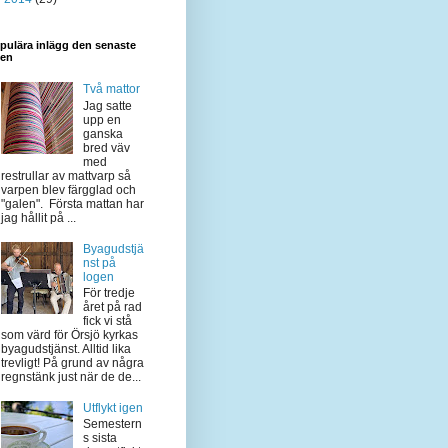
pulära inlägg den senaste
den
Två mattor
Jag satte
upp en
ganska
bred väv
med
restrullar av mattvarp så
varpen blev färgglad och
"galen". Första mattan har
jag hållit på ...
Byagudstjä
nst på
logen
För tredje
året på rad
fick vi stå
som värd för Örsjö kyrkas
byagudstjänst. Alltid lika
trevligt! På grund av några
regnstänk just när de de...
Utflykt igen
Semestern
s sista