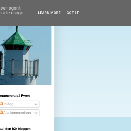
 user-agent
nerate usage
LEARN MORE
GOT IT
enumerera på Fyren
Inlägg
Alla kommentarer
ta i den här bloggen