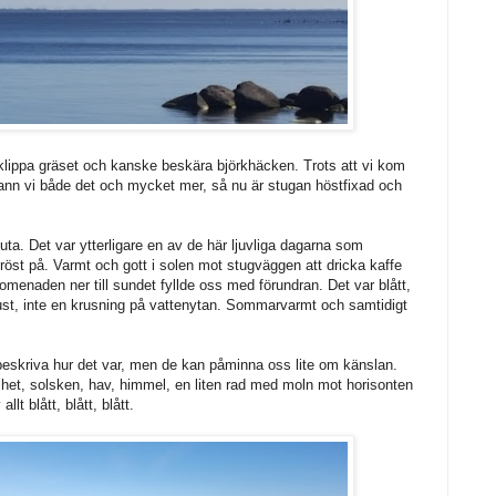
tt klippa gräset och kanske beskära björkhäcken. Trots att vi kom
hann vi både det och mycket mer, så nu är stugan höstfixad och
ta. Det var ytterligare en av de här ljuvliga dagarna som
röst på. Varmt och gott i solen mot stugväggen att dricka kaffe
menaden ner till sundet fyllde oss med förundran. Det var blått,
dpust, inte en krusning på vattenytan. Sommarvarmt och samtidigt
 beskriva hur det var, men de kan påminna oss lite om känslan.
illhet, solsken, hav, himmel, en liten rad med moln mot horisonten
lt blått, blått, blått.