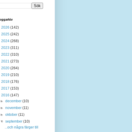
oggarkiv
►
2026
(142)
►
2025
(242)
►
2024
(268)
►
2023
(311)
►
2022
(310)
►
2021
(273)
►
2020
(264)
►
2019
(210)
►
2018
(176)
►
2017
(153)
▼
2016
(147)
►
december
(10)
►
november
(11)
►
oktober
(11)
▼
september
(10)
...och några färger till