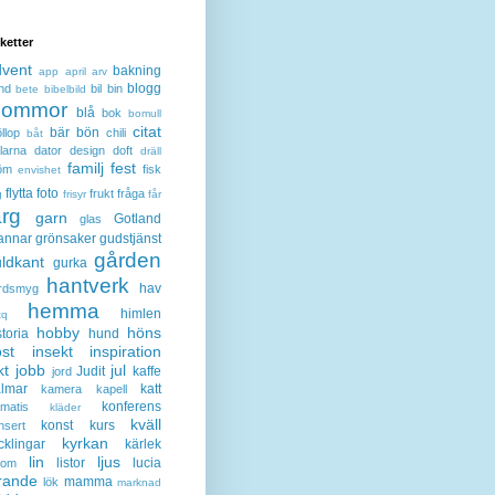
iketter
dvent
bakning
app
april
arv
blogg
nd
bil
bin
bete
bibelbild
lommor
blå
bok
bomull
citat
bär
bön
llop
chili
båt
larna
dator
design
doft
dräll
familj
fest
öm
fisk
envishet
flytta
foto
frukt
fråga
g
frisyr
får
ärg
garn
Gotland
glas
annar
grönsaker
gudstjänst
gården
ldkant
gurka
hantverk
hav
rdsmyg
hemma
himlen
tq
hobby
höns
storia
hund
st
insekt
inspiration
kt
jobb
jul
Judit
kaffe
jord
lmar
katt
kamera
kapell
konferens
ematis
kläder
kväll
konst
kurs
nsert
kyrkan
cklingar
kärlek
lin
ljus
listor
lucia
gom
rande
mamma
lök
marknad