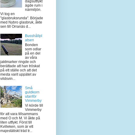
dagsutflykt
ägde rum i
närmiljön.
Vi tog en
"glasbruksrunda". Började
med Nybro glasbruk, åkte
sen till Orranäs d...
Busshållpl
atsen
Bonden
som odlar
på en del
av våra
jaktmarker ringde och
berättade att han tröskat
på ett ställe och att det
mesta varit uppätet av
vildsvin...
Små
guldkorn
utanför
Vimmerby
Vi körde till
Vimmerby
för att vara tillsammans
med O och M. Vi åkte på
liten utflykt. Först till
Kvilleken, som är ett
majestätiskt träd tr...