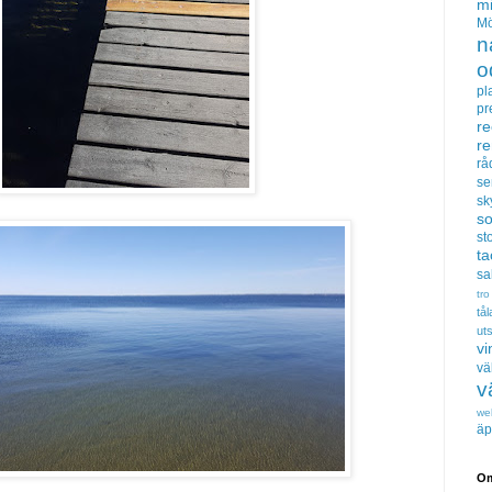
m
Mö
n
o
pl
pr
re
r
rå
se
sk
s
sto
t
sa
tro
tå
uts
vi
vä
v
we
äp
Om