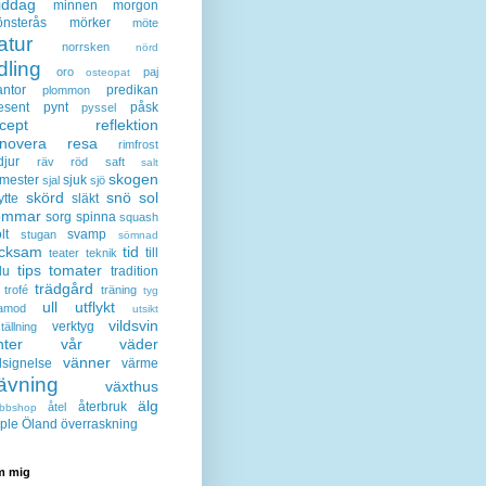
iddag
minnen
morgon
nsterås
mörker
möte
atur
norrsken
nörd
dling
oro
paj
osteopat
antor
predikan
plommon
esent
pynt
påsk
pyssel
cept
reflektion
enovera
resa
rimfrost
djur
räv
röd
saft
salt
skogen
mester
sjuk
sjal
sjö
skörd
snö
sol
ytte
släkt
ommar
sorg
spinna
squash
lt
svamp
stugan
sömnad
acksam
tid
till
teater
teknik
tips
tomater
lu
tradition
trädgård
trofé
träning
tyg
ull
utflykt
lamod
utsikt
vildsvin
verktyg
tällning
nter
vår
väder
vänner
lsignelse
värme
ävning
växthus
älg
återbruk
åtel
bbshop
ple
Öland
överraskning
 mig