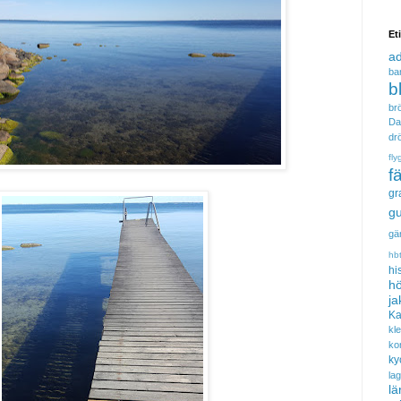
Et
a
ba
b
brö
Da
dr
fly
f
gr
gu
gä
hb
hi
hö
ja
Ka
kl
ko
ky
la
lä