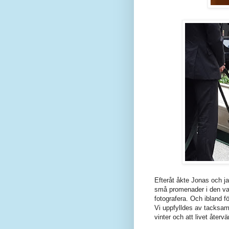
Efteråt åkte Jonas och jag
små promenader i den vac
fotografera. Och ibland fö
Vi uppfylldes av tacksamh
vinter och att livet åter