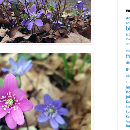
Et
a
ba
b
brö
Da
dr
fly
f
gr
gu
gä
hb
hi
hö
ja
Ka
kl
ko
ky
la
lä