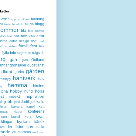
iketter
dvent
bakning
app
april
arv
blogg
nd
bil
bin
bete
bibelbild
lommor
blå
bok
bomull
citat
bär
bön
llop
chili
båt
larna
dator
design
doft
dräll
familj
fest
öm
fisk
envishet
flytta
foto
frukt
fråga
g
frisyr
får
ärg
garn
Gotland
glas
annar
grönsaker
gudstjänst
gården
ldkant
gurka
hantverk
hav
rdsmyg
hemma
himlen
tq
hobby
höns
storia
hund
st
insekt
inspiration
kt
jobb
jul
Judit
kaffe
jord
lmar
katt
kamera
kapell
konferens
ematis
kläder
kväll
konst
kurs
nsert
kyrkan
cklingar
kärlek
lin
ljus
listor
lucia
gom
rande
mamma
lök
marknad