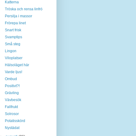
Katterna
Tröska och rensa linfrö
Persilja i massor
Frörepa linet
Snart frisk
Svamptips
Små steg
Lingon
Viloplatser
Hälsoläget här
Varde ljus!
Ombud
Positivt?!
Grävling
Vävbesök
Fallfrukt
Solrosor
Potatisskörd
Nystädat