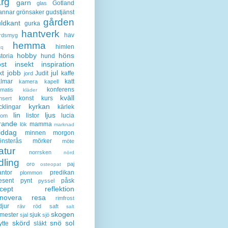
ärg
garn
Gotland
glas
annar
grönsaker
gudstjänst
gården
ldkant
gurka
hantverk
hav
rdsmyg
hemma
himlen
tq
hobby
höns
storia
hund
st
insekt
inspiration
kt
jobb
jul
Judit
kaffe
jord
lmar
katt
kamera
kapell
konferens
ematis
kläder
kväll
konst
kurs
nsert
kyrkan
cklingar
kärlek
lin
ljus
listor
lucia
gom
rande
mamma
lök
marknad
iddag
minnen
morgon
nsterås
mörker
möte
atur
norrsken
nörd
dling
oro
paj
osteopat
antor
predikan
plommon
esent
pynt
påsk
pyssel
cept
reflektion
enovera
resa
rimfrost
djur
räv
röd
saft
salt
skogen
mester
sjuk
sjal
sjö
skörd
snö
sol
ytte
släkt