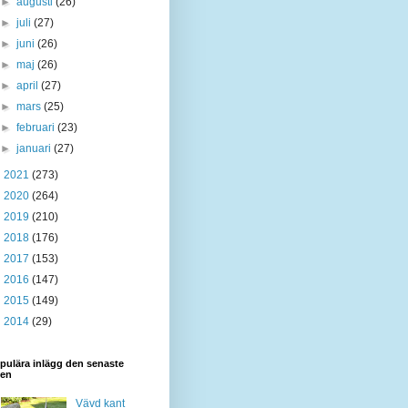
►
augusti
(26)
►
juli
(27)
►
juni
(26)
►
maj
(26)
►
april
(27)
►
mars
(25)
►
februari
(23)
►
januari
(27)
►
2021
(273)
►
2020
(264)
►
2019
(210)
►
2018
(176)
►
2017
(153)
►
2016
(147)
►
2015
(149)
►
2014
(29)
pulära inlägg den senaste
den
Vävd kant