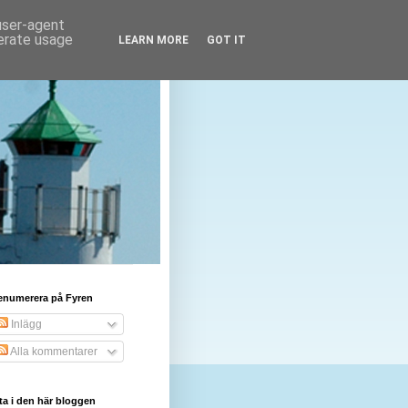
 user-agent
nerate usage
LEARN MORE
GOT IT
enumerera på Fyren
Inlägg
Alla kommentarer
ta i den här bloggen