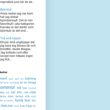
regnstänk just när de de...
Björnbär
Ända sedan jag var barn
har jag älskat
björnbärssylt. Det är min
favoritsylt i alla kategorier.
Kanske är det därför som
björnbär är det end...
Två små tuppar
Ett par små ungtuppar där
jag bara tog tillvara lår och
bröstfilé, skulle tillagas.
Jag kollade runt efter
recept men hittade inget
jag fick...
iketter
dvent
bakning
app
april
arv
blogg
nd
bil
bin
bete
bibelbild
lommor
blå
bok
bomull
citat
bär
bön
llop
chili
båt
larna
dator
design
doft
dräll
familj
fest
öm
fisk
envishet
flytta
foto
frukt
fråga
g
frisyr
får