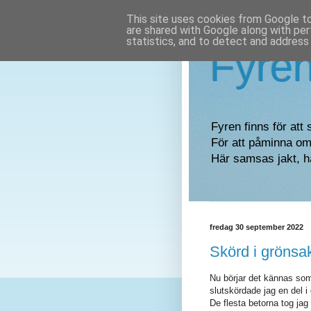
This site uses cookies from Google to 
are shared with Google along with per
statistics, and to detect and address
Fyre
Fyren finns för att 
För att påminna om 
Här samsas jakt, h
fredag 30 september 2022
Skörd i grönsa
Nu börjar det kännas som 
slutskördade jag en del 
De flesta betorna tog jag