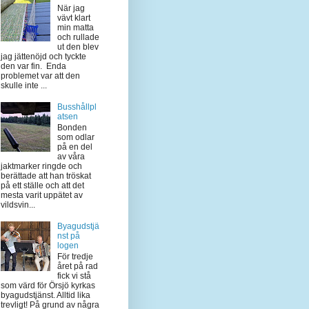
När jag
vävt klart
min matta
och rullade
ut den blev
jag jättenöjd och tyckte
den var fin. Enda
problemet var att den
skulle inte ...
Busshållpl
atsen
Bonden
som odlar
på en del
av våra
jaktmarker ringde och
berättade att han tröskat
på ett ställe och att det
mesta varit uppätet av
vildsvin...
Byagudstjä
nst på
logen
För tredje
året på rad
fick vi stå
som värd för Örsjö kyrkas
byagudstjänst. Alltid lika
trevligt! På grund av några