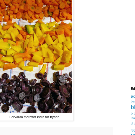
Et
a
ba
b
brö
Förvällda morötter klara för frysen
Da
dr
fly