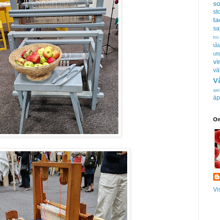
s
sto
t
sa
tro
tå
uts
vi
vä
v
we
äp
Om
Vi