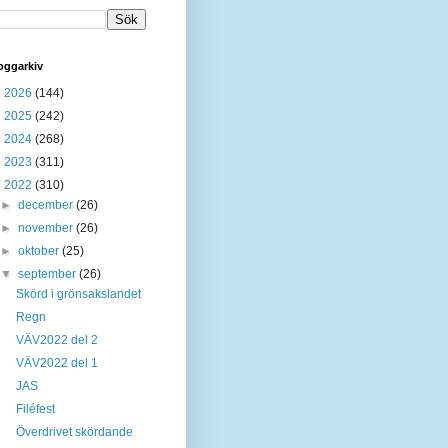
oggarkiv
►
2026
(144)
►
2025
(242)
►
2024
(268)
►
2023
(311)
▼
2022
(310)
►
december
(26)
►
november
(26)
►
oktober
(25)
▼
september
(26)
Skörd i grönsakslandet
Regn
VÄV2022 del 2
VÄV2022 del 1
JAS
Filéfest
Överdrivet skördande