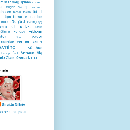
ommar
sorg
spinna
squash
lt
svamp
stugan
sömnad
acksam
tid
till
teater
teknik
tips
tomater
lu
tradition
trädgård
trofé
träning
tyg
ull
utflykt
lamod
utsikt
vildsvin
verktyg
tällning
nter
vår
väder
vänner
lsignelse
värme
ävning
växthus
älg
återbruk
åtel
bbshop
ple
Öland
överraskning
 mig
Birgitta Gillsjö
sa hela min profil