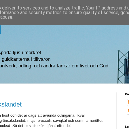
deliver its services and to analyze traffic. Your IP address and
formance and security metrics to ensure quality of service, ge
 abuse.
n
sprida ljus i mörkret
guldkanterna i tillvaron
antverk, odling, och andra tankar om livet och Gud
Pr
kslandet
höst och det är dags att avrunda odlingarna. Ikväll
i grönsakslandet: majs, broccoli, savojkål och sommarmorötter.
 också. Så det blev lite kökstjänst efter det.
Le