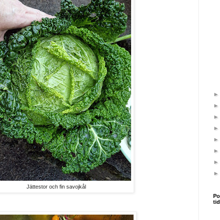
Jättestor och fin savojkål
Po
ti