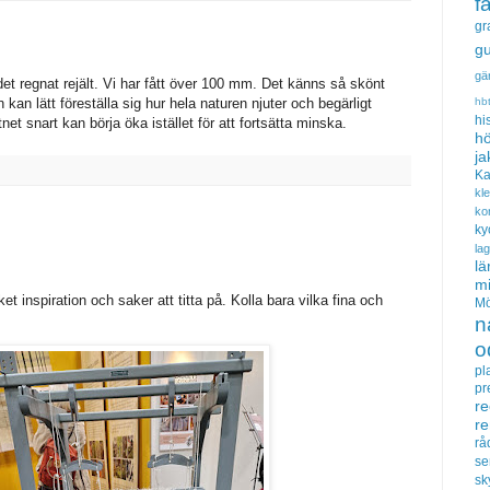
f
gr
gu
gä
et regnat rejält. Vi har fått över 100 mm. Det känns så skönt
hb
kan lätt föreställa sig hur hela naturen njuter och begärligt
hi
et snart kan börja öka istället för att fortsätta minska.
hö
ja
Ka
kl
ko
ky
la
lä
m
inspiration och saker att titta på. Kolla bara vilka fina och
Mö
n
o
pl
pr
re
r
rå
se
sk