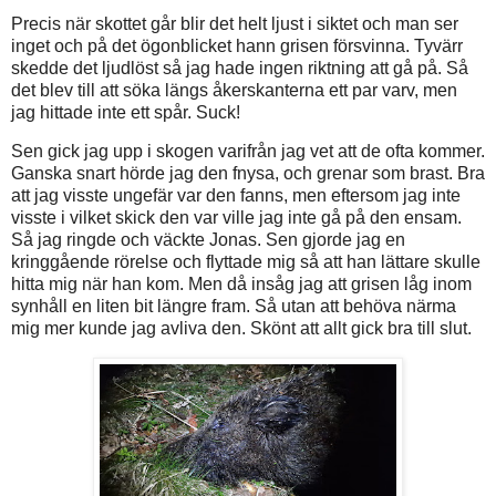
Precis när skottet går blir det helt ljust i siktet och man ser
inget och på det ögonblicket hann grisen försvinna. Tyvärr
skedde det ljudlöst så jag hade ingen riktning att gå på. Så
det blev till att söka längs åkerskanterna ett par varv, men
jag hittade inte ett spår. Suck!
Sen gick jag upp i skogen varifrån jag vet att de ofta kommer.
Ganska snart hörde jag den fnysa, och grenar som brast. Bra
att jag visste ungefär var den fanns, men eftersom jag inte
visste i vilket skick den var ville jag inte gå på den ensam.
Så jag ringde och väckte Jonas. Sen gjorde jag en
kringgående rörelse och flyttade mig så att han lättare skulle
hitta mig när han kom. Men då insåg jag att grisen låg inom
synhåll en liten bit längre fram. Så utan att behöva närma
mig mer kunde jag avliva den. Skönt att allt gick bra till slut.