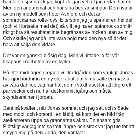
hämta en spinnrock jag köpt. Ja, jag vet att jag redan har en.
Men den är gammal och har sina begränsningar. Den nya är
av en ny modell som heter Ashford och det är
spinnrockarnas rolls-roys. Eftersom jag ju spinner en hel del
(och vill fortsätta med det) så vill jag ha en spinnrock som är
riktigt bra så resultatet inte begränsas av rocken utan av mig.
Och skulle jag ändå inte vara nöjd med den nya så är det
bara att sälja den vidare.
Det var en ganska blåsig dag. Men vi hittade lä för vår
fikapaus i närheten av en kyrka.
På eftermiddagen grejade vi i trädgården som vanligt. Jonas
har gjort iordning en ny stor rabatt där vi nu satte en massa
av våra dahlior. Jag har haft dem i växthuset för att förgro ett
par veckor och nu har det kommit igång och måste
skyndsamt ner i jorden.
Sent på kvällen, när Jonas somnat och jag satt och slöade
med mobil och korsord i en fåtölj, så kom det en bild från
åtelkameran uppe på grannarnas åkrar. En ensam gris.
Plötsligt var jag inte så trött längre och strax var jag ute för att
smyga mig på den. Jodå, den var kvar.