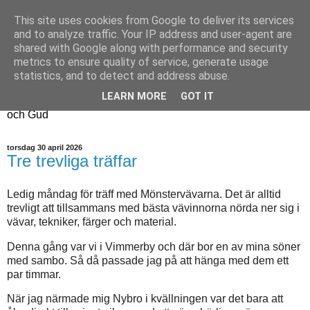
This site uses cookies from Google to deliver its services
Fyren
and to analyze traffic. Your IP address and user-agent are
shared with Google along with performance and security
metrics to ensure quality of service, generate usage
Fyren finns för att sprida ljus i mörkret
statistics, and to detect and address abuse.
För att påminna om guldkanterna i tillvaron
LEARN MORE
GOT IT
Här samsas jakt, hantverk, odling, och andra tankar om livet
och Gud
torsdag 30 april 2026
Tre trevliga träffar
Ledig måndag för träff med Mönstervävarna. Det är alltid
trevligt att tillsammans med bästa vävinnorna nörda ner sig i
vävar, tekniker, färger och material.
Denna gång var vi i Vimmerby och där bor en av mina söner
med sambo. Så då passade jag på att hänga med dem ett
par timmar.
När jag närmade mig Nybro i kvällningen var det bara att