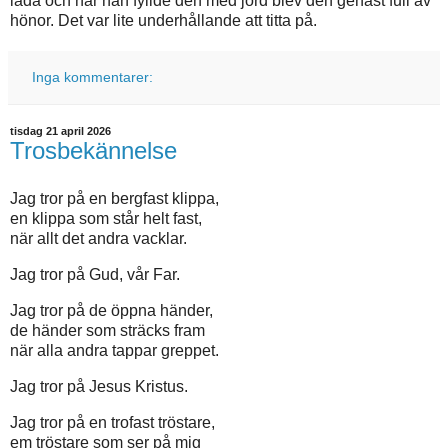
låda och när han fyllde den med jord blev den genast full av
hönor. Det var lite underhållande att titta på.
Inga kommentarer:
tisdag 21 april 2026
Trosbekännelse
Jag tror på en bergfast klippa,
en klippa som står helt fast,
när allt det andra vacklar.
Jag tror på Gud, vår Far.
Jag tror på de öppna händer,
de händer som sträcks fram
när alla andra tappar greppet.
Jag tror på Jesus Kristus.
Jag tror på en trofast tröstare,
em tröstare som ser på mig