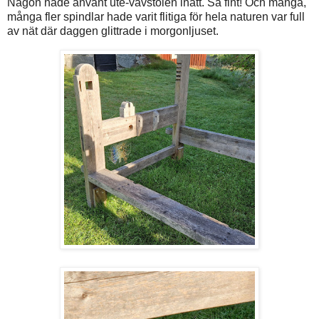
Någon hade använt ute-vävstolen inatt. Så fint! Och många,
många fler spindlar hade varit flitiga för hela naturen var full
av nät där daggen glittrade i morgonljuset.