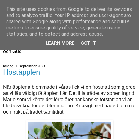
This site uses cookies from Google to deliver its services
Fyren
and to analyze traffic. Your IP address and user-agent are
shared with Google along with performance and security
metrics to ensure quality of service, generate usage
Fyren finns för att sprida ljus i mörkret
statistics, and to detect and address abuse.
För att påminna om guldkanterna i tillvaron
LEARN MORE
GOT IT
Här samsas jakt, hantverk, odling, och andra tankar om livet
och Gud
lördag 30 september 2023
Höstäpplen
När äpplena blommade i våras fick vi en frostnatt som gjorde
att vi fått väldigt få äpplen i år. Det lilla trädet av sorten Ingrid
Marie som vi köpte det förra året har kanske förstått att vi är
lite besvikna för det blommar nu. Knasigt med både blommor
och frukt på trädet samtidigt.