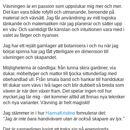
Vävningen är en passion som uppslukar mig mer och mer.
Det kan vara både rofyllt och utmanande, beroende på
material och vävsätt. Jag får användning av mitt logiska
tänkande och matematiken när jag planerar och sätter upp
en väv. Och samtidigt får känslan och intuitionen vara med i
valet av färger och nyanser.
Jag har ett rejält garnlager att botanisera i och nu när jag
börjat spinna har jag fått ytterligare en dimension till
vävningen och skapandet.
Möjligheterna är oändliga: från tunna skira gardiner, via
dukar, möbeltyger och mattor till tjocka sittunderlag med
obehandlad ull. Från smala band och hankar till handdukar
till dukar som vävs i två lager och blir dubbelt så breda som
väven är när den växer fram. Det spelar ingen roll hur
mycket jag lär mig - det kommer alltid att finnas nya tekniker
och nya varianter. Vävning är helt magiskt!
Jag stämmer in i hur
HannaKristine
formulerar det:
"Jag är inte bara handvävare utan är också skapare av lyx."
Det är sannerligen lyxigt att torka sig på egengjorda