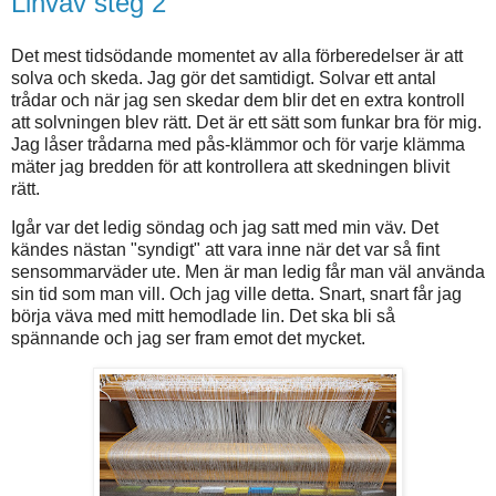
Linväv steg 2
Det mest tidsödande momentet av alla förberedelser är att
solva och skeda. Jag gör det samtidigt. Solvar ett antal
trådar och när jag sen skedar dem blir det en extra kontroll
att solvningen blev rätt. Det är ett sätt som funkar bra för mig.
Jag låser trådarna med pås-klämmor och för varje klämma
mäter jag bredden för att kontrollera att skedningen blivit
rätt.
Igår var det ledig söndag och jag satt med min väv. Det
kändes nästan "syndigt" att vara inne när det var så fint
sensommarväder ute. Men är man ledig får man väl använda
sin tid som man vill. Och jag ville detta. Snart, snart får jag
börja väva med mitt hemodlade lin. Det ska bli så
spännande och jag ser fram emot det mycket.