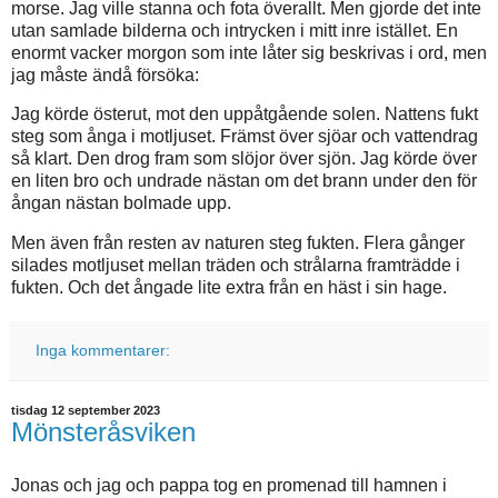
morse. Jag ville stanna och fota överallt. Men gjorde det inte
utan samlade bilderna och intrycken i mitt inre istället. En
enormt vacker morgon som inte låter sig beskrivas i ord, men
jag måste ändå försöka:
Jag körde österut, mot den uppåtgående solen. Nattens fukt
steg som ånga i motljuset. Främst över sjöar och vattendrag
så klart. Den drog fram som slöjor över sjön. Jag körde över
en liten bro och undrade nästan om det brann under den för
ångan nästan bolmade upp.
Men även från resten av naturen steg fukten. Flera gånger
silades motljuset mellan träden och strålarna framträdde i
fukten. Och det ångade lite extra från en häst i sin hage.
Inga kommentarer:
tisdag 12 september 2023
Mönsteråsviken
Jonas och jag och pappa tog en promenad till hamnen i