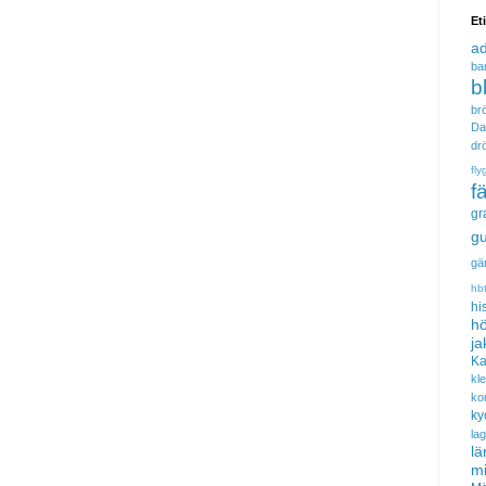
Et
a
ba
b
brö
Da
dr
fly
f
gr
gu
gä
hb
hi
hö
ja
Ka
kl
ko
ky
la
lä
m