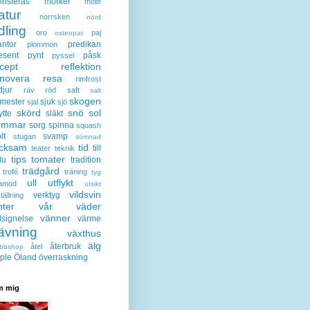
nsterås
mörker
möte
atur
norrsken
nörd
dling
oro
paj
osteopat
antor
predikan
plommon
esent
pynt
påsk
pyssel
cept
reflektion
enovera
resa
rimfrost
djur
räv
röd
saft
salt
skogen
mester
sjuk
sjal
sjö
skörd
snö
sol
ytte
släkt
ommar
sorg
spinna
squash
lt
svamp
stugan
sömnad
acksam
tid
till
teater
teknik
tips
tomater
lu
tradition
trädgård
trofé
träning
tyg
ull
utflykt
lamod
utsikt
vildsvin
verktyg
tällning
nter
vår
väder
vänner
lsignelse
värme
ävning
växthus
älg
återbruk
åtel
bbshop
ple
Öland
överraskning
 mig