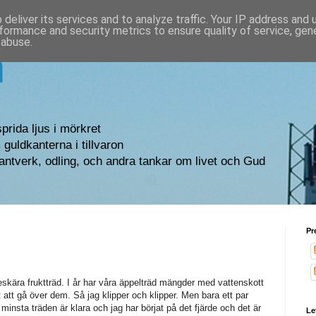
deliver its services and to analyze traffic. Your IP address and
formance and security metrics to ensure quality of service, ge
 abuse.
n
sprida ljus i mörkret
guldkanterna i tillvaron
antverk, odling, och andra tankar om livet och Gud
Pr
 beskära fruktträd. I år har våra äppelträd mängder med vattenskott
t att gå över dem. Så jag klipper och klipper. Men bara ett par
minsta träden är klara och jag har börjat på det fjärde och det är
Le