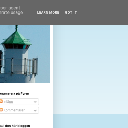
 user-agent
nerate usage
LEARN MORE
GOT IT
enumerera på Fyren
Inlägg
Kommentarer
ta i den här bloggen