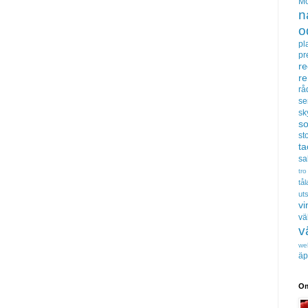
Mö
n
o
pl
pr
re
r
rå
se
sk
s
sto
t
sa
tro
tå
uts
vi
vä
v
we
äp
Om