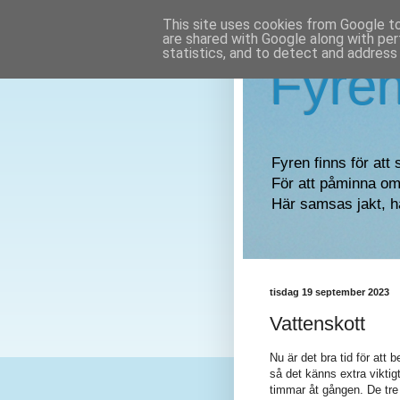
This site uses cookies from Google to 
are shared with Google along with per
statistics, and to detect and address
Fyre
Fyren finns för att 
För att påminna om 
Här samsas jakt, h
tisdag 19 september 2023
Vattenskott
Nu är det bra tid för att
så det känns extra viktig
timmar åt gången. De tre 