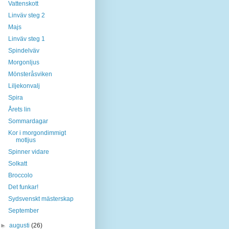
Vattenskott
Linväv steg 2
Majs
Linväv steg 1
Spindelväv
Morgonljus
Mönsteråsviken
Liljekonvalj
Spira
Årets lin
Sommardagar
Kor i morgondimmigt
motljus
Spinner vidare
Solkatt
Broccolo
Det funkar!
Sydsvenskt mästerskap
September
►
augusti
(26)