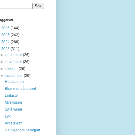
oggarkiv
►
2026
(144)
►
2025
(242)
►
2024
(268)
▼
2023
(311)
►
december
(26)
►
november
(26)
►
oktober
(26)
▼
september
(26)
Höstäpplen
Blommor på jobbet
Linfäste
Myskissen
Små vaser
Lyx
Arbetskraft
Helt igenom hemgjort