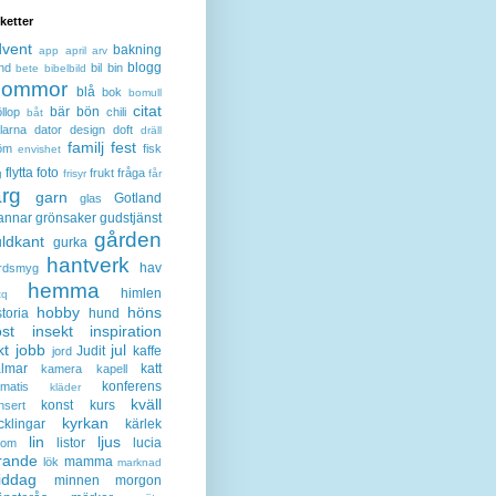
iketter
dvent
bakning
app
april
arv
blogg
nd
bil
bin
bete
bibelbild
lommor
blå
bok
bomull
citat
bär
bön
llop
chili
båt
larna
dator
design
doft
dräll
familj
fest
öm
fisk
envishet
flytta
foto
frukt
fråga
g
frisyr
får
ärg
garn
Gotland
glas
annar
grönsaker
gudstjänst
gården
ldkant
gurka
hantverk
hav
rdsmyg
hemma
himlen
tq
hobby
höns
storia
hund
st
insekt
inspiration
kt
jobb
jul
Judit
kaffe
jord
lmar
katt
kamera
kapell
konferens
ematis
kläder
kväll
konst
kurs
nsert
kyrkan
cklingar
kärlek
lin
ljus
listor
lucia
gom
rande
mamma
lök
marknad
iddag
minnen
morgon