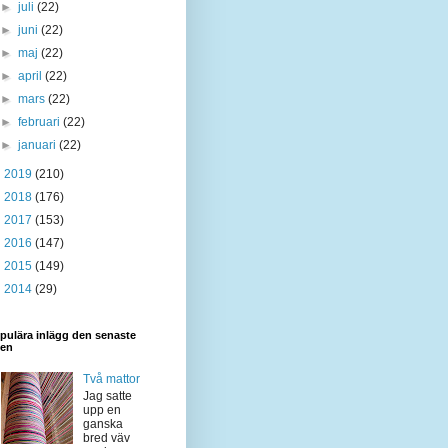
►
juli
(22)
►
juni
(22)
►
maj
(22)
►
april
(22)
►
mars
(22)
►
februari
(22)
►
januari
(22)
►
2019
(210)
►
2018
(176)
►
2017
(153)
►
2016
(147)
►
2015
(149)
►
2014
(29)
pulära inlägg den senaste
den
Två mattor
Jag satte
upp en
ganska
bred väv