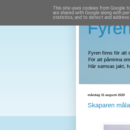
This site uses cookies from Google to 
are shared with Google along with per
statistics, and to detect and address
Fyre
Fyren finns för att 
För att påminna om 
Här samsas jakt, h
måndag 31 augusti 2020
Skaparen måla