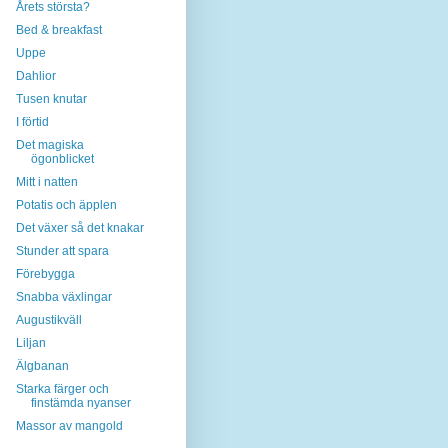
Årets största?
Bed & breakfast
Uppe
Dahlior
Tusen knutar
I förtid
Det magiska
ögonblicket
Mitt i natten
Potatis och äpplen
Det växer så det knakar
Stunder att spara
Förebygga
Snabba växlingar
Augustikväll
Liljan
Älgbanan
Starka färger och
finstämda nyanser
Massor av mangold