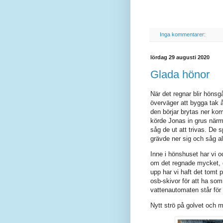
Inga kommentarer:
lördag 29 augusti 2020
Glada hönor
När det regnar blir hönsgå
överväger att bygga tak 
den börjar brytas ner kom
körde Jonas in grus när
såg de ut att trivas. De s
grävde ner sig och såg al
Inne i hönshuset har vi o
om det regnade mycket, o
upp har vi haft det tomt 
osb-skivor för att ha so
vattenautomaten står för 
Nytt strö på golvet och mj