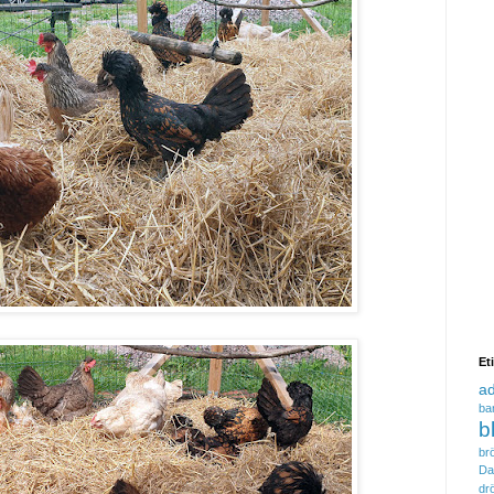
Et
a
ba
b
brö
Da
dr