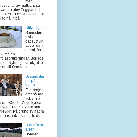
med
restrullar av mattvarp så
varpen blev färgglad och
"galen". Första mattan har
jag hållit på ...
Utflykt igen
Semestern
s sista
dagsutflykt
ägde rum i
närmiljön.
Vi tog en
"glasbruksrunda". Började
med Nybro glasbruk, åkte
sen till Orranäs d...
Byagudstjä
nst på
logen
För tredje
året på rad
fick vi stå
som värd för Örsjö kyrkas
byagudstjänst. Alltid lika
trevligt! På grund av några
regnstänk just när de de...
Busshållpl
atsen
Bonden