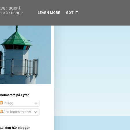
 user-agent
nerate usage
LEARN MORE
GOT IT
enumerera på Fyren
Inlägg
Alla kommentarer
ta i den här bloggen