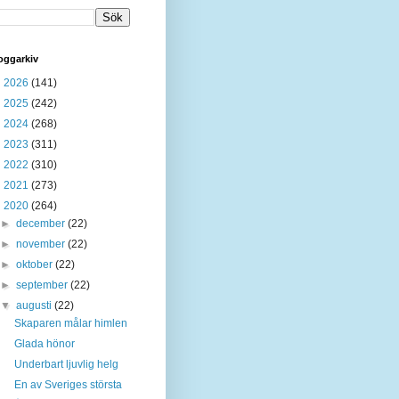
oggarkiv
►
2026
(141)
►
2025
(242)
►
2024
(268)
►
2023
(311)
►
2022
(310)
►
2021
(273)
▼
2020
(264)
►
december
(22)
►
november
(22)
►
oktober
(22)
►
september
(22)
▼
augusti
(22)
Skaparen målar himlen
Glada hönor
Underbart ljuvlig helg
En av Sveriges största