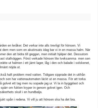
rden en leråker. Det verkar inte alls trevligt för hönsen. Vi
åt dem men som en akutinsats idag bar vi in en massa halm. När
mer den att bidra till geggan, men initialt hjälper det. Dessutom
mast stallväggen. Först verkade hönsen lite tveksamma men sen
prätte ut halmen i ett jämt lager, låg i den och balade i solskenet,
lmänt nöjda ut.
ckså haft problem med vatten. Tidigare sipprade det in utifrån
ch sen har vattenautomaten läckt ut en massa. För att torka
på golvet ett tag men nu sopade jag ur. Vi la in byggplast och
m spärr om fukten kryper in genom golvet igen. Och
säkerhets skull i en hundbalja.
ukt spån i redena. Vi vill ju att hönsen ska ha det bra.