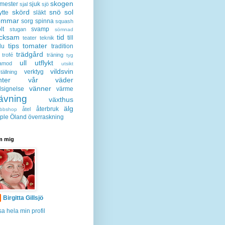
skogen
mester
sjuk
sjal
sjö
skörd
snö
sol
ytte
släkt
ommar
sorg
spinna
squash
lt
svamp
stugan
sömnad
acksam
tid
till
teater
teknik
tips
tomater
lu
tradition
trädgård
trofé
träning
tyg
ull
utflykt
lamod
utsikt
vildsvin
verktyg
tällning
nter
vår
väder
vänner
lsignelse
värme
ävning
växthus
älg
återbruk
åtel
bbshop
ple
Öland
överraskning
 mig
Birgitta Gillsjö
sa hela min profil