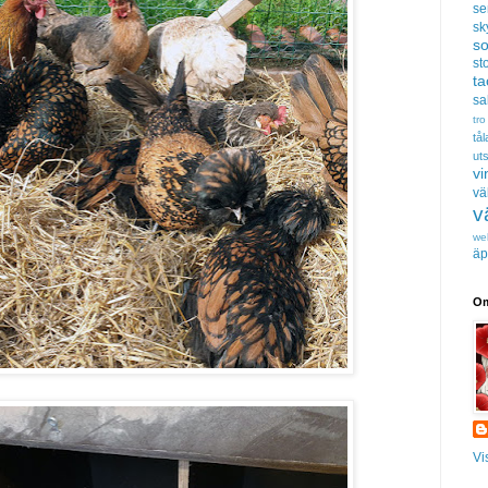
se
sk
s
sto
t
sa
tro
tå
uts
vi
vä
v
we
äp
Om
Vi