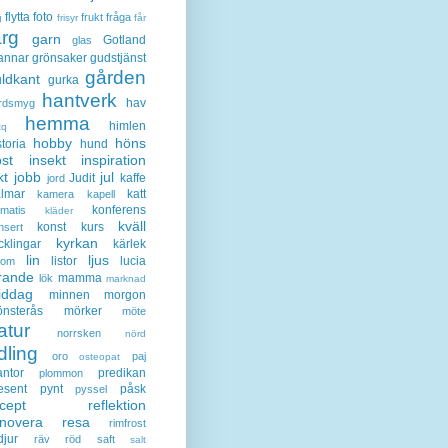
flytta
foto
frukt
fråga
g
frisyr
får
ärg
garn
Gotland
glas
annar
grönsaker
gudstjänst
gården
ldkant
gurka
hantverk
hav
rdsmyg
hemma
himlen
tq
hobby
höns
storia
hund
st
insekt
inspiration
kt
jobb
jul
Judit
kaffe
jord
lmar
katt
kamera
kapell
konferens
ematis
kläder
kväll
konst
kurs
nsert
kyrkan
cklingar
kärlek
lin
ljus
listor
lucia
gom
rande
mamma
lök
marknad
iddag
minnen
morgon
nsterås
mörker
möte
atur
norrsken
nörd
dling
oro
paj
osteopat
antor
predikan
plommon
esent
pynt
påsk
pyssel
cept
reflektion
enovera
resa
rimfrost
djur
räv
röd
saft
salt