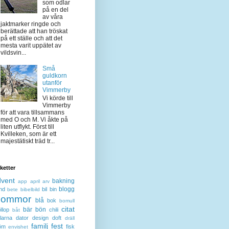
som odlar
på en del
av våra
jaktmarker ringde och
berättade att han tröskat
på ett ställe och att det
mesta varit uppätet av
vildsvin...
Små
guldkorn
utanför
Vimmerby
Vi körde till
Vimmerby
för att vara tillsammans
med O och M. Vi åkte på
liten utflykt. Först till
Kvilleken, som är ett
majestätiskt träd tr...
iketter
dvent
bakning
app
april
arv
blogg
nd
bil
bin
bete
bibelbild
lommor
blå
bok
bomull
citat
bär
bön
llop
chili
båt
larna
dator
design
doft
dräll
familj
fest
öm
fisk
envishet