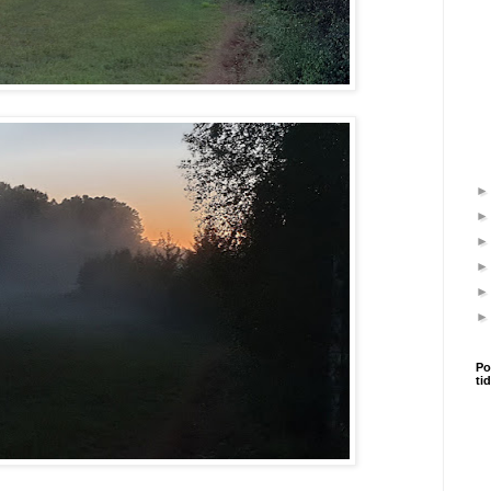
Po
ti