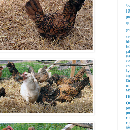
fly
f
gr
gu
gä
hb
hi
hö
ja
Ka
kl
ko
ky
la
lä
m
Mö
n
o
pl
pr
re
r
rå