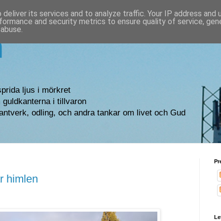
deliver its services and to analyze traffic. Your IP address and
formance and security metrics to ensure quality of service, ge
 abuse.
n
sprida ljus i mörkret
guldkanterna i tillvaron
antverk, odling, och andra tankar om livet och Gud
Pr
r himlen
Le