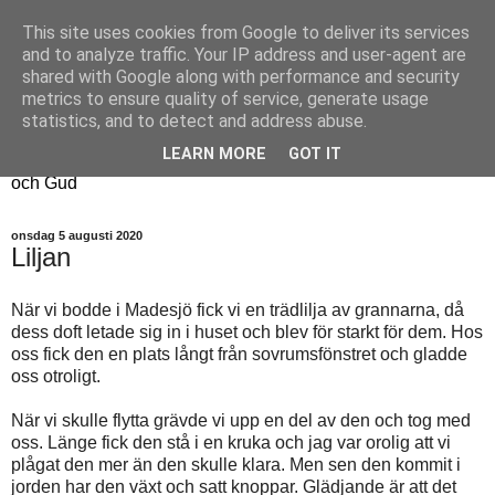
This site uses cookies from Google to deliver its services
Fyren
and to analyze traffic. Your IP address and user-agent are
shared with Google along with performance and security
metrics to ensure quality of service, generate usage
Fyren finns för att sprida ljus i mörkret
statistics, and to detect and address abuse.
För att påminna om guldkanterna i tillvaron
LEARN MORE
GOT IT
Här samsas jakt, hantverk, odling, och andra tankar om livet
och Gud
onsdag 5 augusti 2020
Liljan
När vi bodde i Madesjö fick vi en trädlilja av grannarna, då
dess doft letade sig in i huset och blev för starkt för dem. Hos
oss fick den en plats långt från sovrumsfönstret och gladde
oss otroligt.
När vi skulle flytta grävde vi upp en del av den och tog med
oss. Länge fick den stå i en kruka och jag var orolig att vi
plågat den mer än den skulle klara. Men sen den kommit i
jorden har den växt och satt knoppar. Glädjande är att det