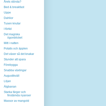
Årets största?
Bed & breakfast
Uppe
Dahlior
Tusen knutar
I förtid
Det magiska
ögonblicket
Mitt i natten
Potatis och äpplen
Det växer så det knakar
Stunder att spara
Förebygga
Snabba växlingar
Augustikväll
Liljan
Älgbanan
Starka färger och
finstämda nyanser
Massor av mangold