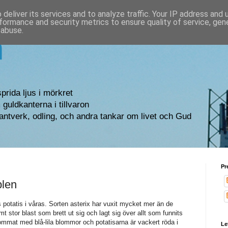
deliver its services and to analyze traffic. Your IP address and
formance and security metrics to ensure quality of service, ge
 abuse.
n
sprida ljus i mörkret
guldkanterna i tillvaron
antverk, odling, och andra tankar om livet och Gud
Pr
plen
rs potatis i våras. Sorten asterix har vuxit mycket mer än de
t stor blast som brett ut sig och lagt sig över allt som funnits
ommat med blå-lila blommor och potatisarna är vackert röda i
Le