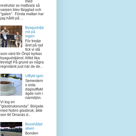
med
restrullar av mattvarp så
varpen blev färgglad och
"galen". Första mattan har
jag hållit på ...
Byagudstjä
nst på
logen
För tredje
året på rad
fick vi stå
som värd för Örsjö kyrkas
byagudstjänst. Alltid lika
trevligt! På grund av några
regnstänk just när de de...
Utflykt igen
Semestern
s sista
dagsutflykt
ägde rum i
närmiljön.
Vi tog en
"glasbruksrunda". Började
med Nybro glasbruk, åkte
sen till Orranäs d...
Busshållpl
atsen
Bonden