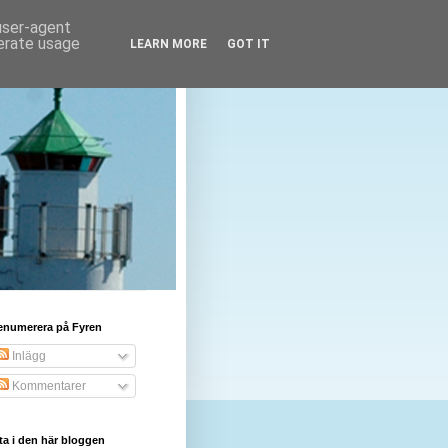
 user-agent
nerate usage
LEARN MORE
GOT IT
enumerera på Fyren
Inlägg
Kommentarer
ta i den här bloggen