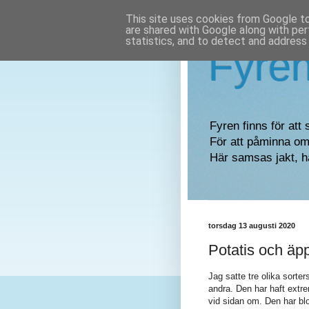
This site uses cookies from Google to 
are shared with Google along with per
statistics, and to detect and address
Fyre
Fyren finns för att 
För att påminna om 
Här samsas jakt, h
torsdag 13 augusti 2020
Potatis och äp
Jag satte tre olika sorte
andra. Den har haft extrem
vid sidan om. Den har bl