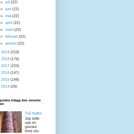
►
juli
(22)
►
juni
(22)
►
maj
(22)
►
april
(22)
►
mars
(22)
►
februari
(22)
►
januari
(22)
►
2019
(210)
►
2018
(176)
►
2017
(153)
►
2016
(147)
►
2015
(149)
►
2014
(29)
pulära inlägg den senaste
den
Två mattor
Jag satte
upp en
ganska
bred väv