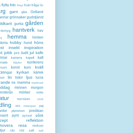
flytta
foto
frukt
fråga
g
frisyr
får
ärg
garn
Gotland
glas
annar
grönsaker
gudstjänst
gården
ldkant
gurka
hantverk
hav
rdsmyg
hemma
himlen
tq
hobby
höns
storia
hund
st
insekt
inspiration
kt
jobb
jul
Judit
kaffe
jord
lmar
katt
kamera
kapell
konferens
ematis
kläder
kväll
konst
kurs
nsert
kyrkan
cklingar
kärlek
lin
ljus
listor
lucia
gom
rande
mamma
lök
marknad
iddag
minnen
morgon
nsterås
mörker
möte
atur
norrsken
nörd
dling
oro
paj
osteopat
antor
predikan
plommon
esent
pynt
påsk
pyssel
cept
reflektion
enovera
resa
rimfrost
djur
räv
röd
saft
salt