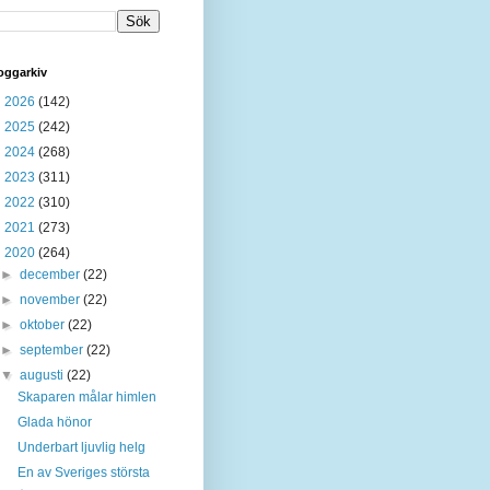
oggarkiv
►
2026
(142)
►
2025
(242)
►
2024
(268)
►
2023
(311)
►
2022
(310)
►
2021
(273)
▼
2020
(264)
►
december
(22)
►
november
(22)
►
oktober
(22)
►
september
(22)
▼
augusti
(22)
Skaparen målar himlen
Glada hönor
Underbart ljuvlig helg
En av Sveriges största