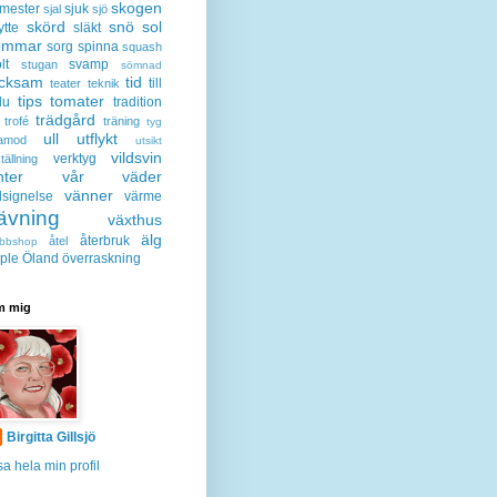
skogen
mester
sjuk
sjal
sjö
skörd
snö
sol
ytte
släkt
ommar
sorg
spinna
squash
lt
svamp
stugan
sömnad
acksam
tid
till
teater
teknik
tips
tomater
lu
tradition
trädgård
trofé
träning
tyg
ull
utflykt
lamod
utsikt
vildsvin
verktyg
tällning
nter
vår
väder
vänner
lsignelse
värme
ävning
växthus
älg
återbruk
åtel
bbshop
ple
Öland
överraskning
 mig
Birgitta Gillsjö
sa hela min profil