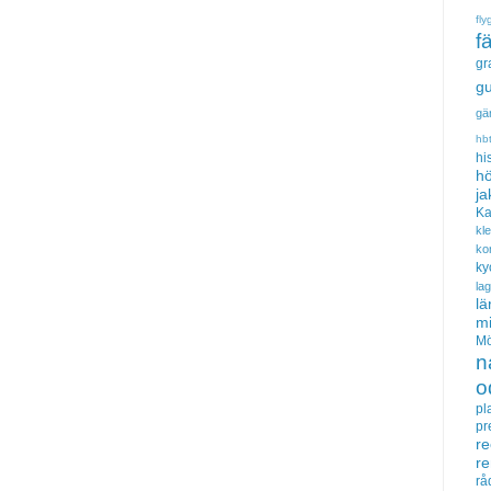
fly
f
gr
gu
gä
hb
hi
hö
ja
Ka
kl
ko
ky
la
lä
m
Mö
n
o
pl
pr
re
r
rå