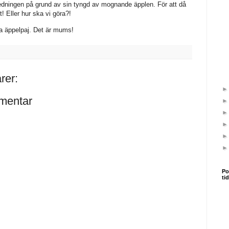
edningen på grund av sin tyngd av mognande äpplen. För att då
! Eller hur ska vi göra?!
a äppelpaj. Det är mums!
rer:
mentar
Po
ti