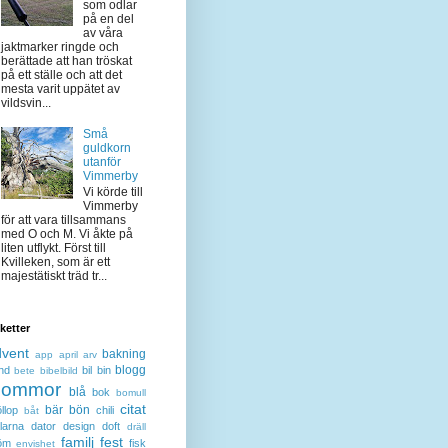
som odlar
på en del
av våra
jaktmarker ringde och
berättade att han tröskat
på ett ställe och att det
mesta varit uppätet av
vildsvin...
Små
guldkorn
utanför
Vimmerby
Vi körde till
Vimmerby
för att vara tillsammans
med O och M. Vi åkte på
liten utflykt. Först till
Kvilleken, som är ett
majestätiskt träd tr...
iketter
dvent
bakning
app
april
arv
blogg
nd
bil
bin
bete
bibelbild
lommor
blå
bok
bomull
citat
bär
bön
llop
chili
båt
larna
dator
design
doft
dräll
familj
fest
öm
fisk
envishet