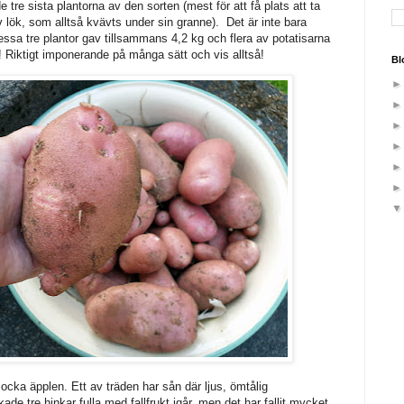
e tre sista plantorna av den sorten (mest för att få plats att ta
v lök, som alltså kvävts under sin granne). Det är inte bara
dessa tre plantor gav tillsammans 4,2 kg och flera av potatisarna
! Riktigt imponerande på många sätt och vis alltså!
Bl
plocka äpplen. Ett av träden har sån där ljus, ömtålig
de tre hinkar fulla med fallfrukt igår, men det har fallit mycket