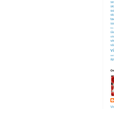
se
sk
s
sto
t
sa
tro
tå
uts
vi
vä
v
we
äp
Om
Vi