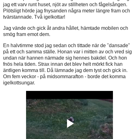
jag ett varv runt huset, njöt av stillheten och fågelsången.
Plötsligt hörde jag fnysanden några meter längre fram och
tvärstannade. Två igelkottar!
Jag vände och gick åt andra hållet, hämtade mobilen och
smög fram emot dem.
En halvtimme stod jag sedan och tittade när de "dansade"
på ett och samma ställe. Honan var i mitten av och vred sig
undan när hannen närmade sig hennes bakdel. Och hon
fnös hela tiden. Strax innan det blev helt mörkt fick han
äntligen komma till. Då lämnade jag dem tyst och gick in.
Om fem veckor - på midsommarafton - borde det komma
igelkottsungar.