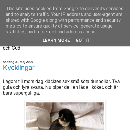
This site uses cookies from Google to deliver its services
Fyren
and to analyze traffic. Your IP address and user-agent are
shared with Google along with performance and security
metrics to ensure quality of service, generate usage
Fyren finns för att sprida ljus i mörkret
statistics, and to detect and address abuse.
För att påminna om guldkanterna i tillvaron
LEARN MORE
GOT IT
Här samsas jakt, hantverk, odling, och andra tankar om livet
och Gud
söndag 31 maj 2026
Kycklingar
Lagom till mors dag kläcktes sex små söta dunbollar. Två
gula och fyra svarta. Nu piper de i en låda i köket, och är
bara supergulliga.