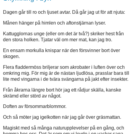
Dagen går till ro och ljuset avtar. Då går jag ut för att njuta:
Månen hänger på himlen och aftonstjärnan lyser.
Kattugglornas unge (eller om det är två?) skriker hest från
den stora holken. Tjatar väl om mer mat, kan jag tro.
En ensam morkulla knispar när den försvinner bort över
skogen.
Flera fladdermöss briljerar som akrobater i luften över och
omkring mig. För mig är de nästan ljudlösa, prasslar bara till
lite med vingarna i de tvära svängarna på jakt efter insekter.
Från åkrarna längre bort hör jag ett rådjur skälla, kanske
skrämd eller störd av något.
Doften av försommarblommor.
Och så möter jag igelkotten när jag går över gräsmattan.
Magiskt med så många naturupplevelser på en gång, och
hemma hos oss. Det är som om vi levde i en vacker saga.