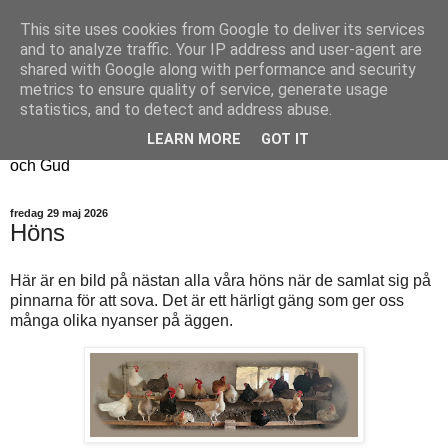
This site uses cookies from Google to deliver its services
Fyren
and to analyze traffic. Your IP address and user-agent are
shared with Google along with performance and security
metrics to ensure quality of service, generate usage
Fyren finns för att sprida ljus i mörkret
statistics, and to detect and address abuse.
För att påminna om guldkanterna i tillvaron
LEARN MORE
GOT IT
Här samsas jakt, hantverk, odling, och andra tankar om livet
och Gud
fredag 29 maj 2026
Höns
Här är en bild på nästan alla våra höns när de samlat sig på
pinnarna för att sova. Det är ett härligt gäng som ger oss
många olika nyanser på äggen.