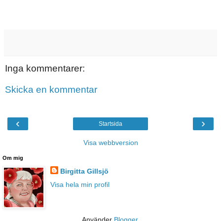
Inga kommentarer:
Skicka en kommentar
‹
›
Startsida
Visa webbversion
Om mig
Birgitta Gillsjö
Visa hela min profil
Använder
Blogger
.