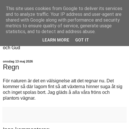
This site uses cookies from Google to deliver its services
Fyren
and to analyze traffic. Your IP address and user-agent are
shared with Google along with performance and security
metrics to ensure quality of service, generate usage
Fyren finns för att sprida ljus i mörkret
statistics, and to detect and address abuse.
För att påminna om guldkanterna i tillvaron
LEARN MORE
GOT IT
Här samsas jakt, hantverk, odling, och andra tankar om livet
och Gud
onsdag 13 maj 2026
Regn
För naturen är det en välsignelse att det regnar nu. Det
kommer så där lagom fint så att växterna hinner suga åt sig
och inget spolas bort. Jag gläds å alla våra fröns och
plantors vägnar.