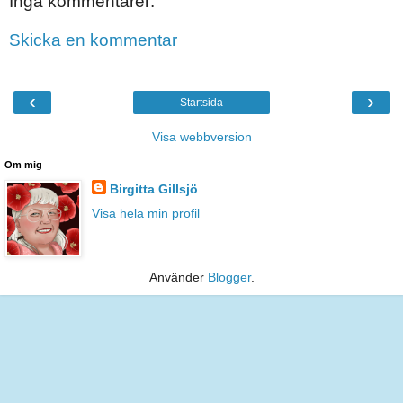
Inga kommentarer:
Skicka en kommentar
‹
›
Startsida
Visa webbversion
Om mig
Birgitta Gillsjö
Visa hela min profil
Använder
Blogger
.