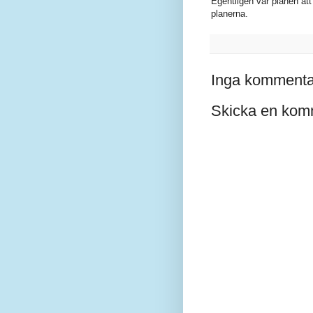
Egentligen var planen at
planerna.
Inga kommenta
Skicka en kom