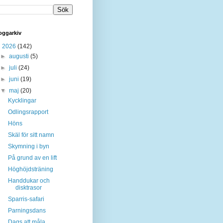
oggarkiv
▼
2026
(142)
►
augusti
(5)
►
juli
(24)
►
juni
(19)
▼
maj
(20)
Kycklingar
Odlingsrapport
Höns
Skäl för sitt namn
Skymning i byn
På grund av en lift
Höghöjdsträning
Handdukar och
disktrasor
Sparris-safari
Parningsdans
Dags att måla