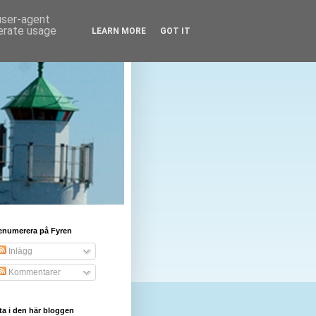
 user-agent
nerate usage
LEARN MORE
GOT IT
enumerera på Fyren
Inlägg
Kommentarer
ta i den här bloggen