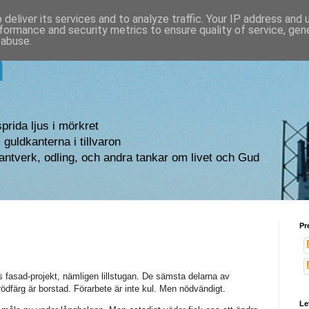
deliver its services and to analyze traffic. Your IP address and
formance and security metrics to ensure quality of service, ge
 abuse.
n
sprida ljus i mörkret
guldkanterna i tillvaron
antverk, odling, och andra tankar om livet och Gud
Pr
s fasad-projekt, nämligen lillstugan. De sämsta delarna av
 rödfärg är borstad. Förarbete är inte kul. Men nödvändigt.
Le