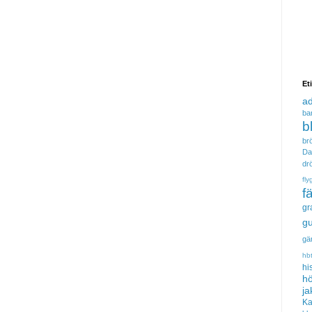
Et
a
ba
b
brö
Da
dr
fly
f
gr
gu
gä
hb
hi
hö
ja
Ka