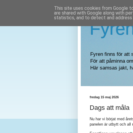
This site uses cookies from Google to 
are shared with Google along with per
statistics, and to detect and address
Fyre
Fyren finns för att 
För att påminna om 
Här samsas jakt, h
fredag 15 maj 2026
Dags att måla
Nu har vi börjat med året
panelen är utbytt och all