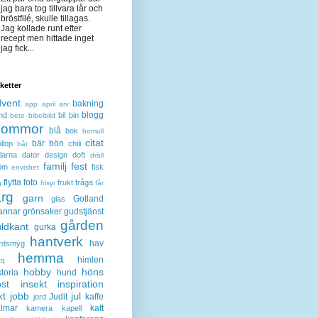
jag bara tog tillvara lår och
bröstfilé, skulle tillagas.
Jag kollade runt efter
recept men hittade inget
jag fick...
iketter
dvent
bakning
app
april
arv
blogg
nd
bil
bin
bete
bibelbild
lommor
blå
bok
bomull
citat
bär
bön
llop
chili
båt
larna
dator
design
doft
dräll
familj
fest
öm
fisk
envishet
flytta
foto
frukt
fråga
g
frisyr
får
ärg
garn
Gotland
glas
annar
grönsaker
gudstjänst
gården
ldkant
gurka
hantverk
hav
rdsmyg
hemma
himlen
tq
hobby
höns
storia
hund
st
insekt
inspiration
kt
jobb
jul
Judit
kaffe
jord
lmar
katt
kamera
kapell