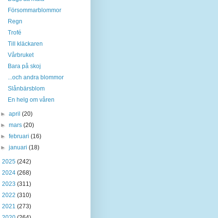
Försommarblommor
Regn
Trofé
Till kläckaren
Vårbruket
Bara på skoj
...och andra blommor
Slånbärsblom
En helg om våren
►
april
(20)
►
mars
(20)
►
februari
(16)
►
januari
(18)
►
2025
(242)
►
2024
(268)
►
2023
(311)
►
2022
(310)
►
2021
(273)
►
2020
(264)