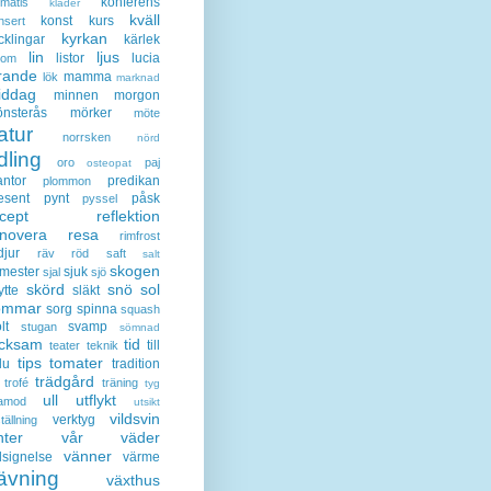
konferens
ematis
kläder
kväll
konst
kurs
nsert
kyrkan
cklingar
kärlek
lin
ljus
listor
lucia
gom
rande
mamma
lök
marknad
iddag
minnen
morgon
nsterås
mörker
möte
atur
norrsken
nörd
dling
oro
paj
osteopat
antor
predikan
plommon
esent
pynt
påsk
pyssel
cept
reflektion
enovera
resa
rimfrost
djur
räv
röd
saft
salt
skogen
mester
sjuk
sjal
sjö
skörd
snö
sol
ytte
släkt
ommar
sorg
spinna
squash
lt
svamp
stugan
sömnad
acksam
tid
till
teater
teknik
tips
tomater
lu
tradition
trädgård
trofé
träning
tyg
ull
utflykt
lamod
utsikt
vildsvin
verktyg
tällning
nter
vår
väder
vänner
lsignelse
värme
ävning
växthus