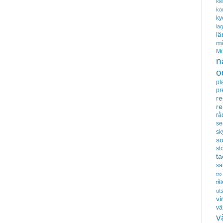
kl
ko
ky
la
lä
m
Mö
n
o
pl
pr
re
r
rå
se
sk
s
sto
t
sa
tro
tå
uts
vi
vä
v