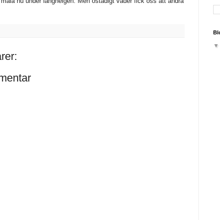
t måla nu under långhelgen. Men ostadigt väder fick oss att ändra
Bl
rer:
mentar