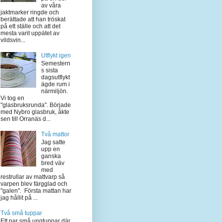
av våra
jaktmarker ringde och
berättade att han tröskat
på ett ställe och att det
mesta varit uppätet av
vildsvin...
Utflykt igen
Semestern
s sista
dagsutflykt
ägde rum i
närmiljön.
Vi tog en
"glasbruksrunda". Började
med Nybro glasbruk, åkte
sen till Orranäs d...
Två mattor
Jag satte
upp en
ganska
bred väv
med
restrullar av mattvarp så
varpen blev färgglad och
"galen". Första mattan har
jag hållit på ...
Två små tuppar
Ett par små ungtuppar där