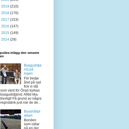
►
2019
(210)
►
2018
(176)
►
2017
(153)
►
2016
(147)
►
2015
(149)
►
2014
(29)
pulära inlägg den senaste
den
Byagudstjä
nst på
logen
För tredje
året på rad
fick vi stå
som värd för Örsjö kyrkas
byagudstjänst. Alltid lika
trevligt! På grund av några
regnstänk just när de de...
Busshållpl
atsen
Bonden
som odlar
på en del