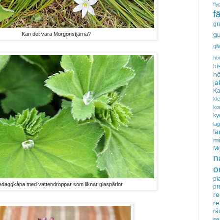
fly
f
gr
gu
Kan det vara Morgonstjärna?
gä
hb
hi
hö
ja
Ka
kl
ko
ky
la
lä
m
Mö
n
o
pl
edaggkåpa med vattendroppar som liknar glaspärlor
pr
re
r
rå
se