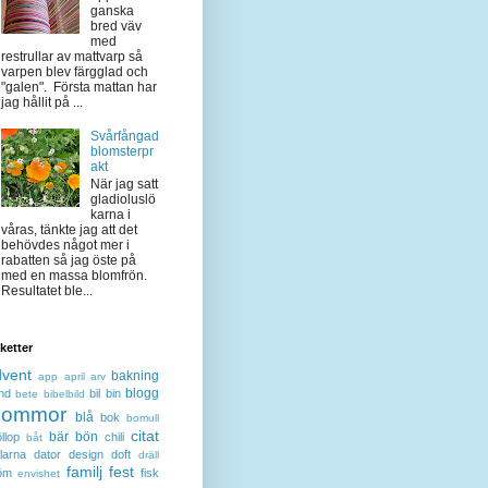
ganska
bred väv
med
restrullar av mattvarp så
varpen blev färgglad och
"galen". Första mattan har
jag hållit på ...
Svårfångad
blomsterpr
akt
När jag satt
gladioluslö
karna i
våras, tänkte jag att det
behövdes något mer i
rabatten så jag öste på
med en massa blomfrön.
Resultatet ble...
iketter
dvent
bakning
app
april
arv
blogg
nd
bil
bin
bete
bibelbild
lommor
blå
bok
bomull
citat
bär
bön
llop
chili
båt
larna
dator
design
doft
dräll
familj
fest
öm
fisk
envishet