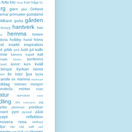
flytta
foto
frukt
fråga
g
frisyr
får
ärg
garn
Gotland
glas
annar
grönsaker
gudstjänst
gården
ldkant
gurka
hantverk
hav
rdsmyg
hemma
himlen
tq
hobby
höns
storia
hund
st
insekt
inspiration
kt
jobb
jul
Judit
kaffe
jord
lmar
katt
kamera
kapell
konferens
ematis
kläder
kväll
konst
kurs
nsert
kyrkan
cklingar
kärlek
lin
ljus
listor
lucia
gom
rande
mamma
lök
marknad
iddag
minnen
morgon
nsterås
mörker
möte
atur
norrsken
nörd
dling
oro
paj
osteopat
antor
predikan
plommon
esent
pynt
påsk
pyssel
cept
reflektion
enovera
resa
rimfrost
djur
räv
röd
saft
salt
skogen
mester
sjuk
sjal
sjö