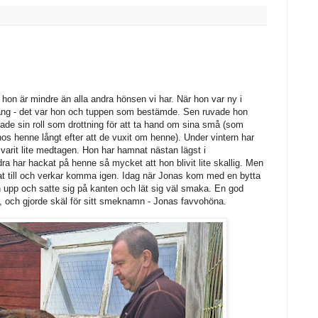
t hon är mindre än alla andra hönsen vi har. När hon var ny i
rang - det var hon och tuppen som bestämde. Sen ruvade hon
ade sin roll som drottning för att ta hand om sina små (som
os henne långt efter att de vuxit om henne). Under vintern har
varit lite medtagen. Hon har hamnat nästan lägst i
a har hackat på henne så mycket att hon blivit lite skallig. Men
at till och verkar komma igen. Idag när Jonas kom med en bytta
upp och satte sig på kanten och lät sig väl smaka. En god
t, och gjorde skäl för sitt smeknamn - Jonas favvohöna.