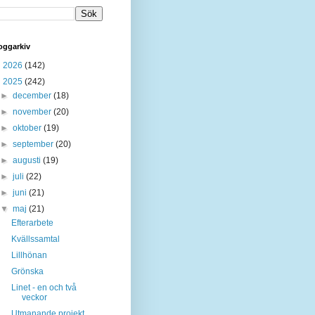
oggarkiv
►
2026
(142)
▼
2025
(242)
►
december
(18)
►
november
(20)
►
oktober
(19)
►
september
(20)
►
augusti
(19)
►
juli
(22)
►
juni
(21)
▼
maj
(21)
Efterarbete
Kvällssamtal
Lillhönan
Grönska
Linet - en och två
veckor
Utmanande projekt