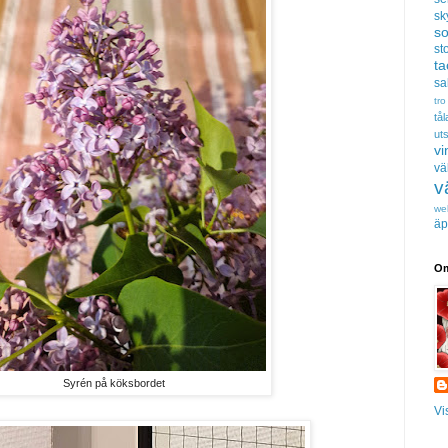
sk
s
sto
t
sa
tro
tå
uts
vi
vä
v
we
äp
Om
Syrén på köksbordet
Vi