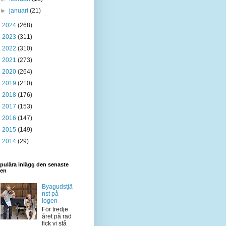
►
januari
(21)
►
2024
(268)
►
2023
(311)
►
2022
(310)
►
2021
(273)
►
2020
(264)
►
2019
(210)
►
2018
(176)
►
2017
(153)
►
2016
(147)
►
2015
(149)
►
2014
(29)
pulära inlägg den senaste
den
Byagudstjä
nst på
logen
För tredje
året på rad
fick vi stå