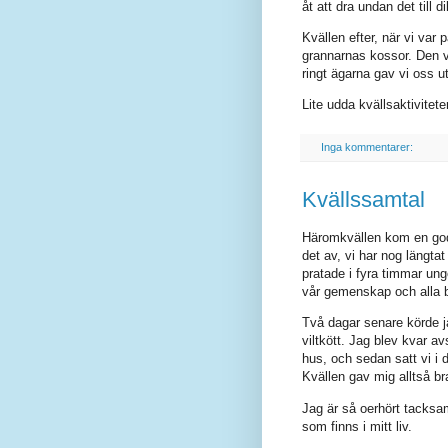
åt att dra undan det till 
Kvällen efter, när vi var
grannarnas kossor. Den 
ringt ägarna gav vi oss ut
Lite udda kvällsaktivitete
Inga kommentarer:
Kvällssamtal
Häromkvällen kom en god 
det av, vi har nog längtat
pratade i fyra timmar ung
vår gemenskap och alla b
Två dagar senare körde jag
viltkött. Jag blev kvar a
hus, och sedan satt vi i 
Kvällen gav mig alltså b
Jag är så oerhört tacksam
som finns i mitt liv.