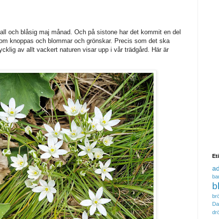
kall och blåsig maj månad. Och på sistone har det kommit en del
som knoppas och blommar och grönskar. Precis som det ska
lycklig av allt vackert naturen visar upp i vår trädgård. Här är
Et
a
ba
b
brö
Da
dr