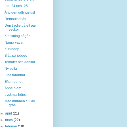
Lin -24 och -25
Äntligen odlingslust
Remouladsås
Den tredje på ett par
veckor
Kläckning pågår
Några vävar
Kusindop
Blått på jobbet
Tomater och dahlior
Ny soffa
Fina föräldrar
Efter regnet
Äppelblom
Lyckliga höns
Med munnen full av
gräs
►
april
(21)
►
mars
(22)
►
februari
(18)