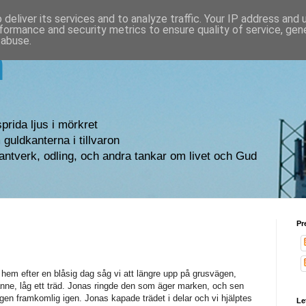
deliver its services and to analyze traffic. Your IP address and
formance and security metrics to ensure quality of service, ge
 abuse.
n
sprida ljus i mörkret
guldkanterna i tillvaron
antverk, odling, och andra tankar om livet och Gud
Pr
hem efter en blåsig dag såg vi att längre upp på grusvägen,
nne, låg ett träd. Jonas ringde den som äger marken, och sen
gen framkomlig igen. Jonas kapade trädet i delar och vi hjälptes
Le