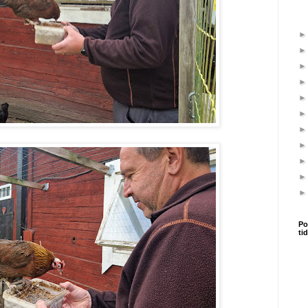
Po
ti