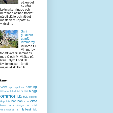
på en del
av våra
jaktmarker ringde och
berättade att han tröskat
på ett ställe och att det
mesta varit uppätet av
vildsvin...
Små
guldkorn
utanför
Vimmerby
Vi körde till
Vimmerby
för att vara tillsammans
med O och M. Vi åkte på
liten utflykt. Först till
Kvilleken, som är ett
majestätiskt träd tr...
iketter
dvent
bakning
app
april
arv
blogg
nd
bil
bin
bete
bibelbild
lommor
blå
bok
bomull
citat
bär
bön
llop
chili
båt
larna
dator
design
doft
dräll
familj
fest
öm
fisk
envishet