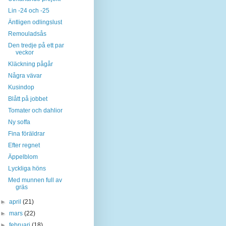
Lin -24 och -25
Äntligen odlingslust
Remouladsås
Den tredje på ett par
veckor
Kläckning pågår
Några vävar
Kusindop
Blått på jobbet
Tomater och dahlior
Ny soffa
Fina föräldrar
Efter regnet
Äppelblom
Lyckliga höns
Med munnen full av
gräs
►
april
(21)
►
mars
(22)
►
februari
(18)