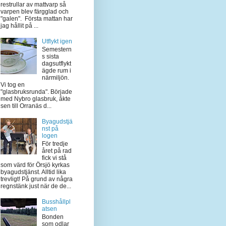
restrullar av mattvarp så
varpen blev färgglad och
"galen". Första mattan har
jag hållit på ...
Utflykt igen
Semestern
s sista
dagsutflykt
ägde rum i
närmiljön.
Vi tog en
"glasbruksrunda". Började
med Nybro glasbruk, åkte
sen till Orranäs d...
Byagudstjä
nst på
logen
För tredje
året på rad
fick vi stå
som värd för Örsjö kyrkas
byagudstjänst. Alltid lika
trevligt! På grund av några
regnstänk just när de de...
Busshållpl
atsen
Bonden
som odlar