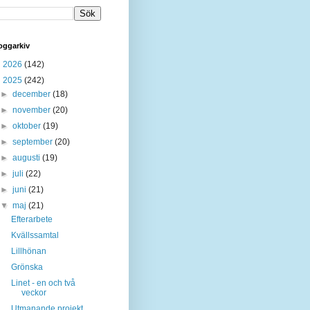
oggarkiv
►
2026
(142)
▼
2025
(242)
►
december
(18)
►
november
(20)
►
oktober
(19)
►
september
(20)
►
augusti
(19)
►
juli
(22)
►
juni
(21)
▼
maj
(21)
Efterarbete
Kvällssamtal
Lillhönan
Grönska
Linet - en och två
veckor
Utmanande projekt