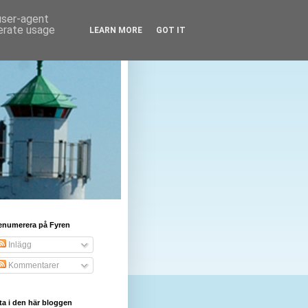
 user-agent
nerate usage
LEARN MORE
GOT IT
enumerera på Fyren
Inlägg
Kommentarer
ta i den här bloggen