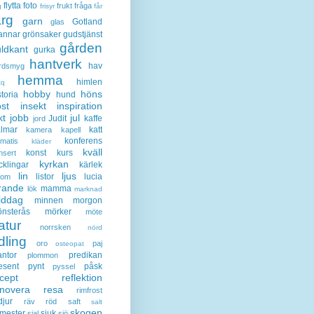
flytta
foto
frukt
fråga
g
frisyr
får
ärg
garn
Gotland
glas
annar
grönsaker
gudstjänst
gården
ldkant
gurka
hantverk
hav
rdsmyg
hemma
himlen
tq
hobby
höns
storia
hund
st
insekt
inspiration
kt
jobb
jul
Judit
kaffe
jord
lmar
katt
kamera
kapell
konferens
ematis
kläder
kväll
konst
kurs
nsert
kyrkan
cklingar
kärlek
lin
ljus
listor
lucia
gom
rande
mamma
lök
marknad
iddag
minnen
morgon
nsterås
mörker
möte
atur
norrsken
nörd
dling
oro
paj
osteopat
antor
predikan
plommon
esent
pynt
påsk
pyssel
cept
reflektion
enovera
resa
rimfrost
djur
räv
röd
saft
salt
skogen
mester
sjuk
sjal
sjö