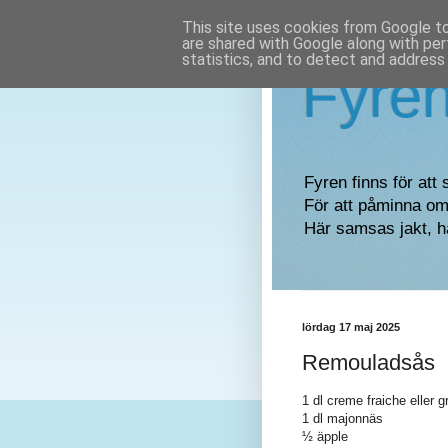
This site uses cookies from Google to 
are shared with Google along with per
statistics, and to detect and address
Fyre
Fyren finns för att 
För att påminna om 
Här samsas jakt, h
lördag 17 maj 2025
Remouladsås
1 dl creme fraiche eller gr
1 dl majonnäs
½ äpple