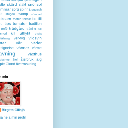
skörd
snö
sol
ytte
släkt
ommar
sorg
spinna
squash
lt
svamp
stugan
sömnad
acksam
tid
till
teater
teknik
tips
tomater
lu
tradition
trädgård
trofé
träning
tyg
ull
utflykt
lamod
utsikt
vildsvin
verktyg
tällning
nter
vår
väder
vänner
lsignelse
värme
ävning
växthus
älg
återbruk
åtel
bbshop
ple
Öland
överraskning
 mig
Birgitta Gillsjö
sa hela min profil