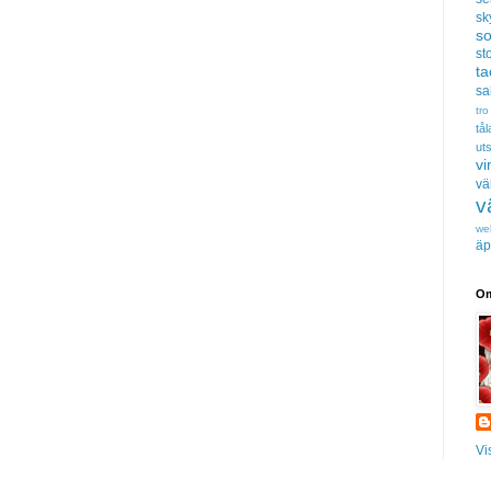
sk
s
sto
t
sa
tro
tå
uts
vi
vä
v
we
äp
Om
Vi