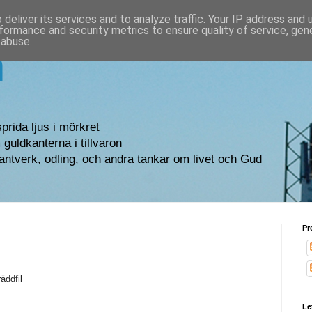
deliver its services and to analyze traffic. Your IP address and
formance and security metrics to ensure quality of service, ge
 abuse.
n
sprida ljus i mörkret
guldkanterna i tillvaron
antverk, odling, och andra tankar om livet och Gud
Pr
äddfil
Le