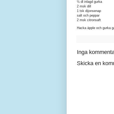
½ dl inlagd gurka
2 msk dill
1 tsk dijonsenap
salt och peppar
2 msk citronsaft
Hacka äpple och gurka gan
Inga kommenta
Skicka en kom