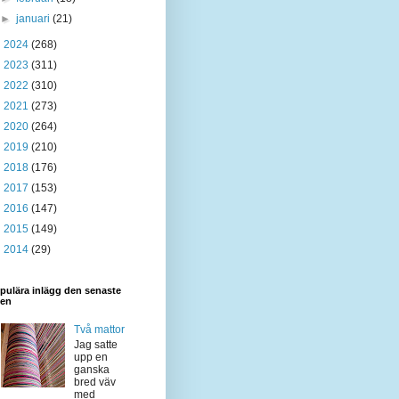
►
januari
(21)
►
2024
(268)
►
2023
(311)
►
2022
(310)
►
2021
(273)
►
2020
(264)
►
2019
(210)
►
2018
(176)
►
2017
(153)
►
2016
(147)
►
2015
(149)
►
2014
(29)
pulära inlägg den senaste
den
Två mattor
Jag satte
upp en
ganska
bred väv
med