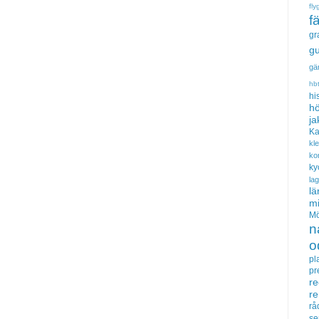
fly
f
gr
gu
gä
hb
hi
hö
ja
Ka
kl
ko
ky
la
lä
m
Mö
n
o
pl
pr
re
r
rå
se