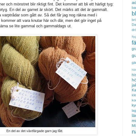
a
r och mönstret blir riktigt fint. Det kommer att bli ett härligt tyg:
ba
letyg. En del av garnet är skört. Det märks att det är gammalt.
b
a varptrådar som gått av. Så det får jag nog räkna med i
brö
t kommer att vara knutar här och där, men det gör inget på
Da
gärna se lite gammal och gammaldags ut.
dr
fly
f
gr
gu
gä
hb
hi
hö
ja
Ka
kl
ko
ky
la
lä
m
Mö
n
En del av det växtfärgade garn jag fått.