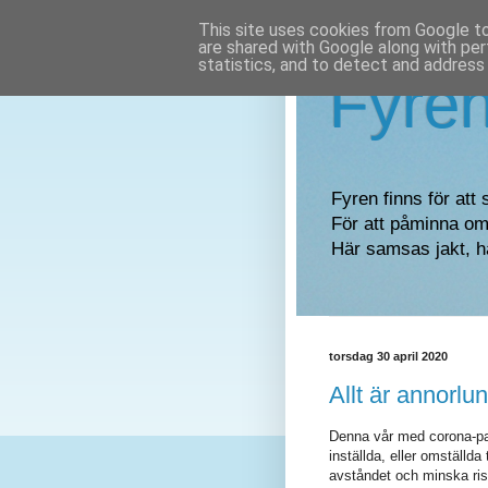
This site uses cookies from Google to 
are shared with Google along with per
statistics, and to detect and address
Fyre
Fyren finns för att 
För att påminna om 
Här samsas jakt, h
torsdag 30 april 2020
Allt är annorlu
Denna vår med corona-pa
inställda, eller omställda 
avståndet och minska ris