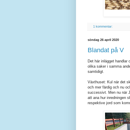
1 kommentar:
söndag 26 april 2020
Blandat på V
Det här inlägget handlar 
olika saker i samma andet
samtidigt.
Växthuset: Kul när det ske
och mer färdig och nu ock
successivt. Men nu när Jon
att ana hur inredningen s
respektive jord som komm