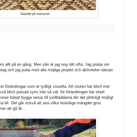
Närbild på mönstret
om allt på en gång. Men sån är jag nog rätt ofta: Jag pratar om
ag och jag pular med alla möjliga projekt och aktiviteter nästan
r förändringar som är tydligt visuella. Att muren har blivit mer
så blivit putsad syns inte så väl, för förändringen har skett
as börjat bygga ramar till jordbäddarna blir det plötsligt möjligt
ka bli. Det går också att ana vilka hiskeliga mängder grus
er att gå åt...