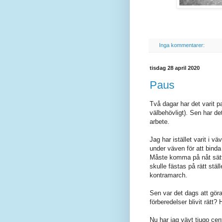
Inga kommentarer:
tisdag 28 april 2020
Paus
Två dagar har det varit p
välbehövligt). Sen har de
arbete.
Jag har istället varit i v
under väven för att binda
Måste komma på nåt sätt 
skulle fästas på rätt stä
kontramarch.
Sen var det dags att göra
förberedelser blivit rätt?
Nu har jag vävt tjugo cen