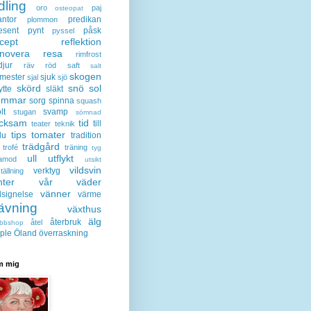
dling
oro
paj
osteopat
antor
predikan
plommon
esent
pynt
påsk
pyssel
cept
reflektion
enovera
resa
rimfrost
djur
räv
röd
saft
salt
skogen
mester
sjuk
sjal
sjö
skörd
snö
sol
ytte
släkt
ommar
sorg
spinna
squash
lt
svamp
stugan
sömnad
acksam
tid
till
teater
teknik
tips
tomater
lu
tradition
trädgård
trofé
träning
tyg
ull
utflykt
lamod
utsikt
vildsvin
verktyg
tällning
nter
vår
väder
vänner
lsignelse
värme
ävning
växthus
älg
återbruk
åtel
bbshop
ple
Öland
överraskning
 mig