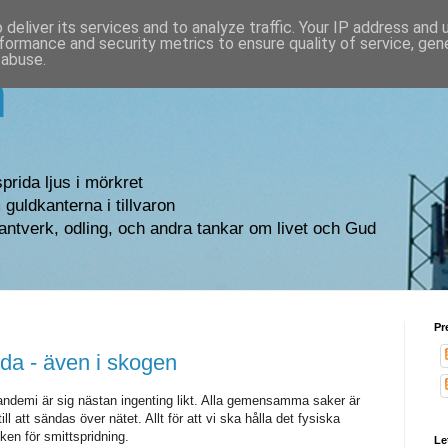
deliver its services and to analyze traffic. Your IP address and
formance and security metrics to ensure quality of service, ge
 abuse.
n
sprida ljus i mörkret
guldkanterna i tillvaron
antverk, odling, och andra tankar om livet och Gud
Pr
nda - även i skogen
ndemi är sig nästan ingenting likt. Alla gemensamma saker är
till att sändas över nätet. Allt för att vi ska hålla det fysiska
ken för smittspridning.
Le