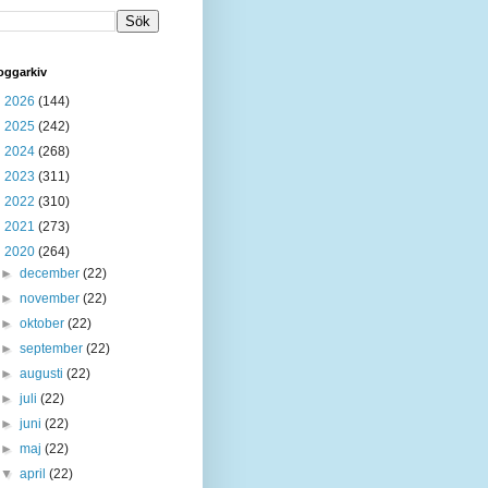
oggarkiv
►
2026
(144)
►
2025
(242)
►
2024
(268)
►
2023
(311)
►
2022
(310)
►
2021
(273)
▼
2020
(264)
►
december
(22)
►
november
(22)
►
oktober
(22)
►
september
(22)
►
augusti
(22)
►
juli
(22)
►
juni
(22)
►
maj
(22)
▼
april
(22)