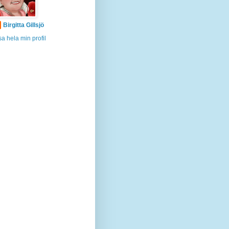
Birgitta Gillsjö
sa hela min profil