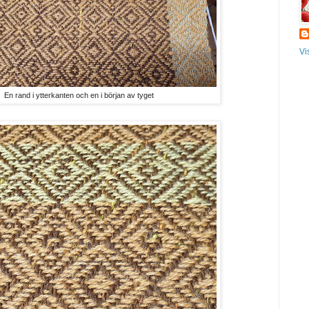
Vi
En rand i ytterkanten och en i början av tyget