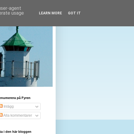
 user-agent
nerate usage
LEARN MORE
GOT IT
enumerera på Fyren
Inlägg
Alla kommentarer
ta i den här bloggen