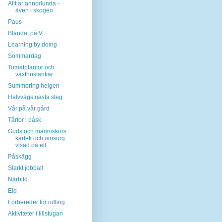
Allt är annorlunda -
även i skogen
Paus
Blandat på V
Learning by doing
Sommardag
Tomatplantor och
växthustankar
Summering helgen
Halvvägs nästa steg
Vår på vår gård
Tårtor i påsk
Guds och människors
kärlek och omsorg
visad på ett...
Påskägg
Starkt jobbat!
Närbild
Eld
Förbereder för odling
Aktiviteter i lillstugan