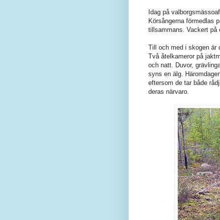
Idag på valborgsmässoafto
Körsångerna förmedlas på
tillsammans. Vackert på e
Till och med i skogen är 
Två åtelkameror på jakt
och natt. Duvor, grävlinga
syns en älg. Häromdagen f
eftersom de tar både rådju
deras närvaro.