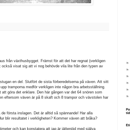
aus från växthusbygget. Främst för att det har regnat (verkligen
t också visat sig att vi nog behövde vila lite från den typen av
ävstugan en del. Slutfört de sista förberedelserna på väven. Att sitt
 upp tramporna medför verkligen inte någon bra arbetsställning.
att göra det enklare. Den här gången var det 64 snören som
llen eftersom väven är på 8 skaft och 8 trampor och vävstolen har
Po
 de första inslagen. Det är alltid så spännande! Har alla
ti
 Hur blir resultatet i verkligheten? Kommer väven att bråka?
Et
timeter och kan konstatera att jag är jättenöjd med själva