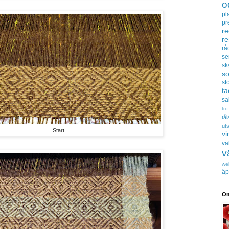
o
pl
pr
re
r
rå
se
sk
s
sto
t
sa
tro
tå
uts
Start
vi
vä
v
we
äp
Om