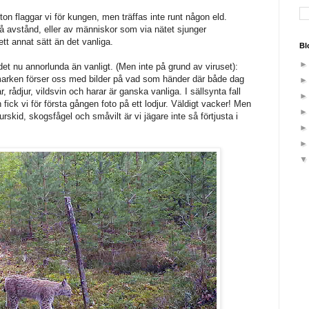
n flaggar vi för kungen, men träffas inte runt någon eld.
 avstånd, eller av människor som via nätet sjunger
tt annat sätt än det vanliga.
Bl
det nu annorlunda än vanligt. (Men inte på grund av viruset):
marken förser oss med bilder på vad som händer där både dag
r, rådjur, vildsvin och harar är ganska vanliga. I sällsynta fall
ick vi för första gången foto på ett lodjur. Väldigt vacker! Men
rskid, skogsfågel och småvilt är vi jägare inte så förtjusta i