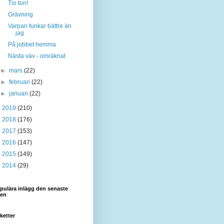
Tio ton!
Grävning
Varpan funkar bättre än
jag
På jobbet hemma
Nästa väv - omräknat
►
mars
(22)
►
februari
(22)
►
januari
(22)
►
2019
(210)
►
2018
(176)
►
2017
(153)
►
2016
(147)
►
2015
(149)
►
2014
(29)
pulära inlägg den senaste
den
iketter