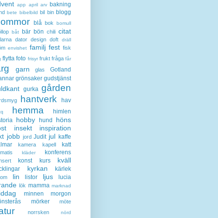
dvent
bakning
app
april
arv
blogg
nd
bil
bin
bete
bibelbild
lommor
blå
bok
bomull
citat
bär
bön
llop
chili
båt
larna
dator
design
doft
dräll
familj
fest
öm
fisk
envishet
flytta
foto
frukt
fråga
g
frisyr
får
ärg
garn
Gotland
glas
annar
grönsaker
gudstjänst
gården
ldkant
gurka
hantverk
hav
rdsmyg
hemma
himlen
tq
hobby
höns
storia
hund
st
insekt
inspiration
kt
jobb
jul
Judit
kaffe
jord
lmar
katt
kamera
kapell
konferens
ematis
kläder
kväll
konst
kurs
nsert
kyrkan
cklingar
kärlek
lin
ljus
listor
lucia
gom
rande
mamma
lök
marknad
iddag
minnen
morgon
nsterås
mörker
möte
atur
norrsken
nörd