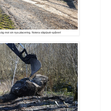
väg mot sin nya placering. Notera släp/putt-spåren!