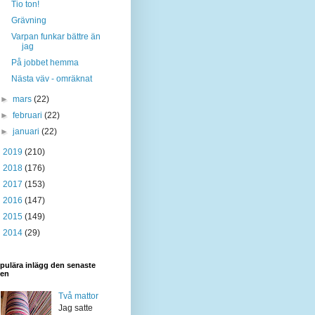
Tio ton!
Grävning
Varpan funkar bättre än
jag
På jobbet hemma
Nästa väv - omräknat
►
mars
(22)
►
februari
(22)
►
januari
(22)
►
2019
(210)
►
2018
(176)
►
2017
(153)
►
2016
(147)
►
2015
(149)
►
2014
(29)
pulära inlägg den senaste
den
Två mattor
Jag satte