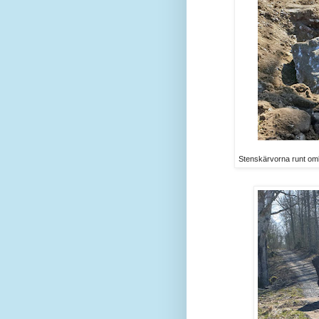
Stenskärvorna runt omkr