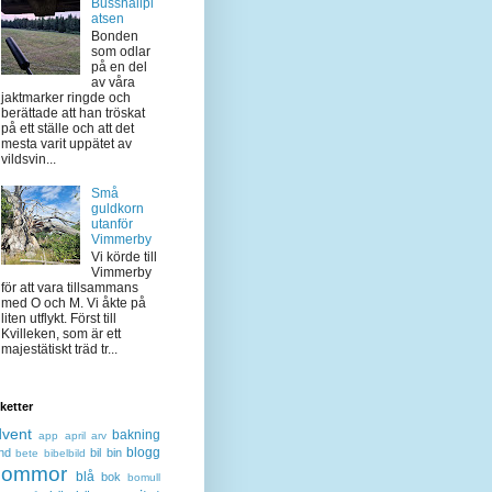
Busshållpl
atsen
Bonden
som odlar
på en del
av våra
jaktmarker ringde och
berättade att han tröskat
på ett ställe och att det
mesta varit uppätet av
vildsvin...
Små
guldkorn
utanför
Vimmerby
Vi körde till
Vimmerby
för att vara tillsammans
med O och M. Vi åkte på
liten utflykt. Först till
Kvilleken, som är ett
majestätiskt träd tr...
iketter
dvent
bakning
app
april
arv
blogg
nd
bil
bin
bete
bibelbild
lommor
blå
bok
bomull