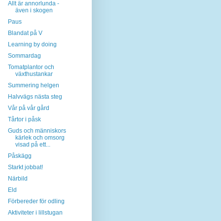
Allt är annorlunda -
även i skogen
Paus
Blandat på V
Learning by doing
Sommardag
Tomatplantor och
växthustankar
Summering helgen
Halvvägs nästa steg
Vår på vår gård
Tårtor i påsk
Guds och människors
kärlek och omsorg
visad på ett...
Påskägg
Starkt jobbat!
Närbild
Eld
Förbereder för odling
Aktiviteter i lillstugan