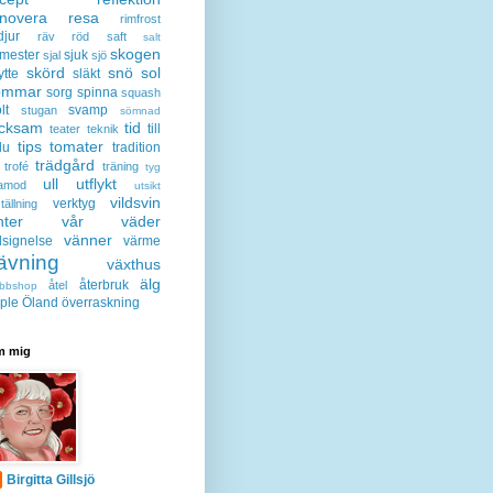
enovera
resa
rimfrost
djur
räv
röd
saft
salt
skogen
mester
sjuk
sjal
sjö
skörd
snö
sol
ytte
släkt
ommar
sorg
spinna
squash
lt
svamp
stugan
sömnad
acksam
tid
till
teater
teknik
tips
tomater
lu
tradition
trädgård
trofé
träning
tyg
ull
utflykt
lamod
utsikt
vildsvin
verktyg
tällning
nter
vår
väder
vänner
lsignelse
värme
ävning
växthus
älg
återbruk
åtel
bbshop
ple
Öland
överraskning
 mig
Birgitta Gillsjö