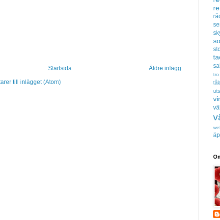
r
rå
se
sk
s
sto
t
sa
Startsida
Äldre inlägg
tro
er till inlägget (Atom)
tå
uts
vi
vä
v
we
äp
Om