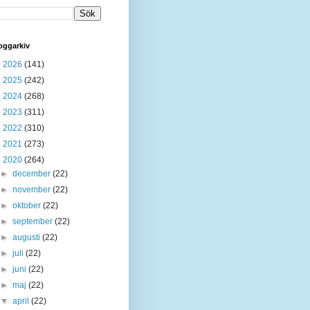
oggarkiv
►
2026
(141)
►
2025
(242)
►
2024
(268)
►
2023
(311)
►
2022
(310)
►
2021
(273)
▼
2020
(264)
►
december
(22)
►
november
(22)
►
oktober
(22)
►
september
(22)
►
augusti
(22)
►
juli
(22)
►
juni
(22)
►
maj
(22)
▼
april
(22)