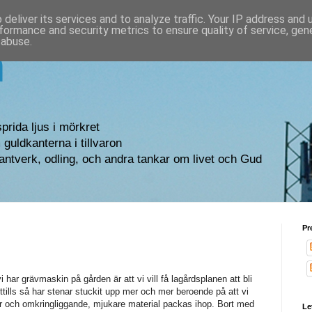
deliver its services and to analyze traffic. Your IP address and
formance and security metrics to ensure quality of service, ge
 abuse.
n
sprida ljus i mörkret
guldkanterna i tillvaron
antverk, odling, och andra tankar om livet och Gud
Pr
 har grävmaskin på gården är att vi vill få lagårdsplanen att bli
ttills så har stenar stuckit upp mer och mer beroende på att vi
r och omkringliggande, mjukare material packas ihop. Bort med
Le