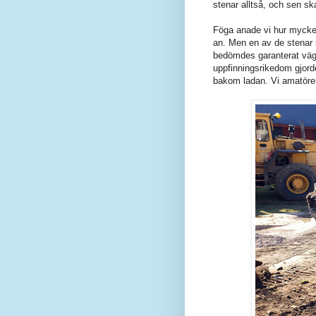
stenar alltså, och sen ska
Föga anade vi hur mycket
an. Men en av de stenar 
bedömdes garanterat väga
uppfinningsrikedom gjord
bakom ladan. Vi amatörer