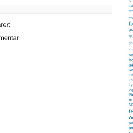
brö
Da
dr
fly
f
rer:
gr
gu
mentar
gä
hb
hi
hö
ja
Ka
kl
ko
ky
la
lä
m
Mö
n
o
pl
pr
re