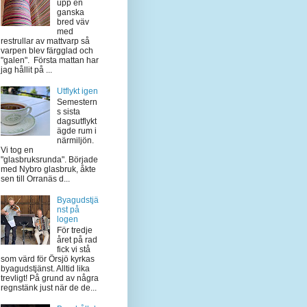
upp en
ganska
bred väv
med
restrullar av mattvarp så
varpen blev färgglad och
"galen". Första mattan har
jag hållit på ...
Utflykt igen
Semestern
s sista
dagsutflykt
ägde rum i
närmiljön.
Vi tog en
"glasbruksrunda". Började
med Nybro glasbruk, åkte
sen till Orranäs d...
Byagudstjä
nst på
logen
För tredje
året på rad
fick vi stå
som värd för Örsjö kyrkas
byagudstjänst. Alltid lika
trevligt! På grund av några
regnstänk just när de de...