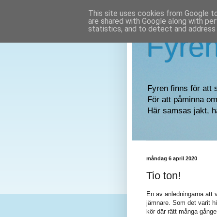
This site uses cookies from Google to 
are shared with Google along with per
statistics, and to detect and address
Fyre
Fyren finns för att 
För att påminna om 
Här samsas jakt, h
måndag 6 april 2020
Tio ton!
En av anledningarna att vi
jämnare. Som det varit hi
kör där rätt många gånge