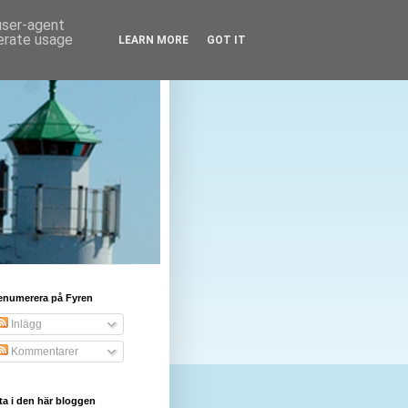
 user-agent
nerate usage
LEARN MORE
GOT IT
enumerera på Fyren
Inlägg
Kommentarer
ta i den här bloggen