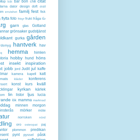
citat
bär
bön
llop
chili
båt
larna
dator
design
doft
dräll
familj
fest
öm
fisk
envishet
flytta
foto
frukt
fråga
g
frisyr
får
ärg
garn
Gotland
glas
annar
grönsaker
gudstjänst
gården
ldkant
gurka
hantverk
hav
rdsmyg
hemma
himlen
tq
hobby
höns
storia
hund
st
insekt
inspiration
kt
jobb
jul
Judit
kaffe
jord
lmar
katt
kamera
kapell
konferens
ematis
kläder
kväll
konst
kurs
nsert
kyrkan
cklingar
kärlek
lin
ljus
listor
lucia
gom
rande
mamma
lök
marknad
iddag
minnen
morgon
nsterås
mörker
möte
atur
norrsken
nörd
dling
oro
paj
osteopat
antor
predikan
plommon
esent
pynt
påsk
pyssel
cept
reflektion