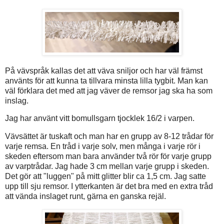
På vävspråk kallas det att väva sniljor och har väl främst
använts för att kunna ta tillvara minsta lilla tygbit. Man kan
väl förklara det med att jag väver de remsor jag ska ha som
inslag.
Jag har använt vitt bomullsgarn tjocklek 16/2 i varpen.
Vävsättet är tuskaft och man har en grupp av 8-12 trådar för
varje remsa. En tråd i varje solv, men många i varje rör i
skeden eftersom man bara använder två rör för varje grupp
av varptrådar. Jag hade 3 cm mellan varje grupp i skeden.
Det gör att "luggen" på mitt glitter blir ca 1,5 cm. Jag satte
upp till sju remsor. I ytterkanten är det bra med en extra tråd
att vända inslaget runt, gärna en ganska rejäl.