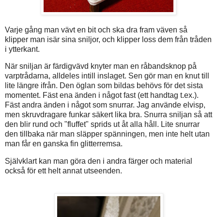
Varje gång man vävt en bit och ska dra fram väven så
klipper man isär sina sniljor, och klipper loss dem från tråden
i ytterkant.
När sniljan är färdigvävd knyter man en råbandsknop på
varptrådarna, alldeles intill inslaget. Sen gör man en knut till
lite längre ifrån. Den öglan som bildas behövs för det sista
momentet. Fäst ena änden i något fast (ett handtag t.ex.).
Fäst andra änden i något som snurrar. Jag använde elvisp,
men skruvdragare funkar säkert lika bra. Snurra sniljan så att
den blir rund och "fluffet" sprids ut åt alla håll. Lite snurrar
den tillbaka när man släpper spänningen, men inte helt utan
man får en ganska fin glitterremsa.
Självklart kan man göra den i andra färger och material
också för ett helt annat utseenden.