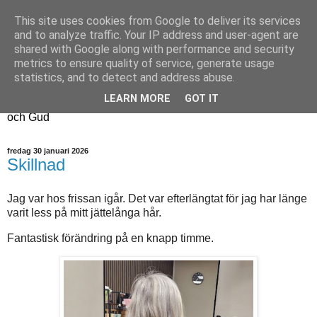
This site uses cookies from Google to deliver its services
Fyren
and to analyze traffic. Your IP address and user-agent are
shared with Google along with performance and security
metrics to ensure quality of service, generate usage
Fyren finns för att sprida ljus i mörkret
statistics, and to detect and address abuse.
För att påminna om guldkanterna i tillvaron
LEARN MORE
GOT IT
Här samsas jakt, hantverk, odling, och andra tankar om livet
och Gud
fredag 30 januari 2026
Skillnad
Jag var hos frissan igår. Det var efterlängtat för jag har länge
varit less på mitt jättelånga hår.
Fantastisk förändring på en knapp timme.