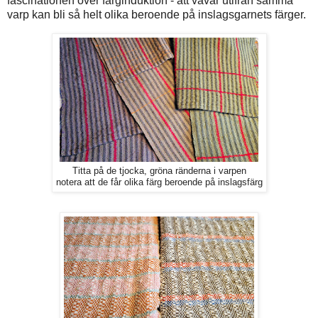
fascinationen över färginduktion - att vävar utifrån samma
varp kan bli så helt olika beroende på inslagsgarnets färger.
Titta på de tjocka, gröna ränderna i varpen
notera att de får olika färg beroende på inslagsfärg