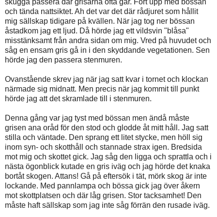
skugga passera där grisarna ofta går. Fort upp med bössan
och tända nattsiktet. Ah det var det där rådjuret som hållit
mig sällskap tidigare på kvällen. När jag tog ner bössan
åstadkom jag ett ljud. Då hörde jag ett vildsvin "blåsa"
misstänksamt från andra sidan om mig. Vred på huvudet och
såg en ensam gris gå in i den skyddande vegetationen. Sen
hörde jag den passera stenmuren.
Ovanstående skrev jag när jag satt kvar i tornet och klockan
närmade sig midnatt. Men precis när jag kommit till punkt
hörde jag att det skramlade till i stenmuren.
Denna gång var jag tyst med bössan men ändå måste
grisen ana oråd för den stod och glodde åt mitt håll. Jag satt
stilla och väntade. Den sprang ett litet stycke, men höll sig
inom syn- och skotthåll och stannade strax igen. Bredsida
mot mig och skottet gick. Jag såg den ligga och sprattla och i
nästa ögonblick kutade en gris iväg och jag hörde det knaka
bortåt skogen. Attans! Gå på eftersök i tät, mörk skog är inte
lockande. Med pannlampa och bössa gick jag över åkern
mot skottplatsen och där låg grisen. Stor tacksamhet! Den
måste haft sällskap som jag inte såg förrän den rusade iväg.