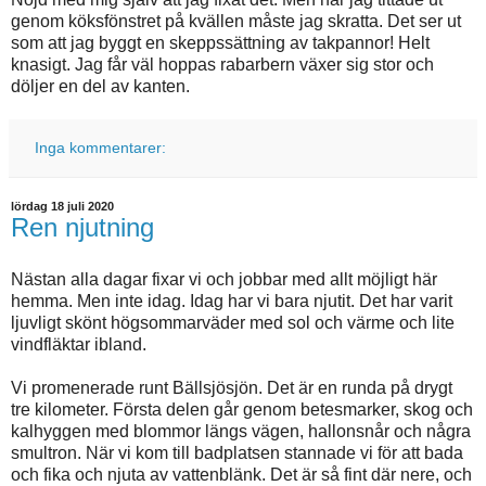
genom köksfönstret på kvällen måste jag skratta. Det ser ut
som att jag byggt en skeppssättning av takpannor! Helt
knasigt. Jag får väl hoppas rabarbern växer sig stor och
döljer en del av kanten.
Inga kommentarer:
lördag 18 juli 2020
Ren njutning
Nästan alla dagar fixar vi och jobbar med allt möjligt här
hemma. Men inte idag. Idag har vi bara njutit. Det har varit
ljuvligt skönt högsommarväder med sol och värme och lite
vindfläktar ibland.
Vi promenerade runt Bällsjösjön. Det är en runda på drygt
tre kilometer. Första delen går genom betesmarker, skog och
kalhyggen med blommor längs vägen, hallonsnår och några
smultron. När vi kom till badplatsen stannade vi för att bada
och fika och njuta av vattenblänk. Det är så fint där nere, och