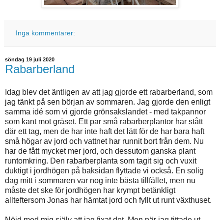
Inga kommentarer:
söndag 19 juli 2020
Rabarberland
Idag blev det äntligen av att jag gjorde ett rabarberland, som
jag tänkt på sen början av sommaren. Jag gjorde den enligt
samma idé som vi gjorde grönsakslandet - med takpannor
som kant mot gräset. Ett par små rabarberplantor har stått
där ett tag, men de har inte haft det lätt för de har bara haft
små högar av jord och vattnet har runnit bort från dem. Nu
har de fått mycket mer jord, och dessutom ganska plant
runtomkring. Den rabarberplanta som tagit sig och vuxit
duktigt i jordhögen på baksidan flyttade vi också. En solig
dag mitt i sommaren var nog inte bästa tillfället, men nu
måste det ske för jordhögen har krympt betänkligt
allteftersom Jonas har hämtat jord och fyllt ut runt växthuset.
Nöjd med mig själv att jag fixat det. Men när jag tittade ut