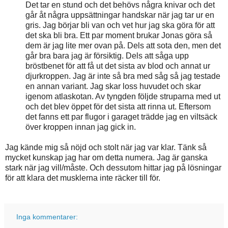
Det tar en stund och det behövs några knivar och det
går åt några uppsättningar handskar när jag tar ur en
gris. Jag börjar bli van och vet hur jag ska göra för att
det ska bli bra. Ett par moment brukar Jonas göra så
dem är jag lite mer ovan på. Dels att sota den, men det
går bra bara jag är försiktig. Dels att såga upp
bröstbenet för att få ut det sista av blod och annat ur
djurkroppen. Jag är inte så bra med såg så jag testade
en annan variant. Jag skar loss huvudet och skar
igenom atlaskotan. Av tyngden följde struparna med ut
och det blev öppet för det sista att rinna ut. Eftersom
det fanns ett par flugor i garaget trädde jag en viltsäck
över kroppen innan jag gick in.
Jag kände mig så nöjd och stolt när jag var klar. Tänk så
mycket kunskap jag har om detta numera. Jag är ganska
stark när jag vill/måste. Och dessutom hittar jag på lösningar
för att klara det musklerna inte räcker till för.
Inga kommentarer: