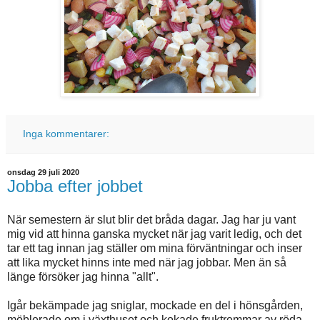
Inga kommentarer:
onsdag 29 juli 2020
Jobba efter jobbet
När semestern är slut blir det bråda dagar. Jag har ju vant
mig vid att hinna ganska mycket när jag varit ledig, och det
tar ett tag innan jag ställer om mina förväntningar och inser
att lika mycket hinns inte med när jag jobbar. Men än så
länge försöker jag hinna "allt".
Igår bekämpade jag sniglar, mockade en del i hönsgården,
möblerade om i växthuset och kokade fruktremmar av röda