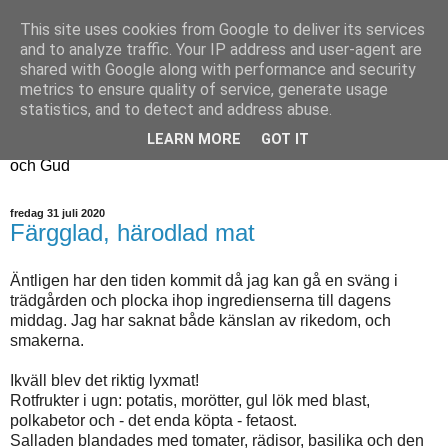
This site uses cookies from Google to deliver its services
Fyren
and to analyze traffic. Your IP address and user-agent are
shared with Google along with performance and security
metrics to ensure quality of service, generate usage
Fyren finns för att sprida ljus i mörkret
statistics, and to detect and address abuse.
För att påminna om guldkanterna i tillvaron
LEARN MORE
GOT IT
Här samsas jakt, hantverk, odling, och andra tankar om livet
och Gud
fredag 31 juli 2020
Färgglad, härodlad mat
Äntligen har den tiden kommit då jag kan gå en sväng i
trädgården och plocka ihop ingredienserna till dagens
middag. Jag har saknat både känslan av rikedom, och
smakerna.
Ikväll blev det riktig lyxmat!
Rotfrukter i ugn: potatis, morötter, gul lök med blast,
polkabetor och - det enda köpta - fetaost.
Salladen blandades med tomater, rädisor, basilika och den