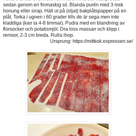
sedan genom en finmaskig sil. Blanda purén med 3 msk
honung eller sirap. Häll ut på (oljat) bakplåtspapper på en
plåt. Torka i ugnen i 60 grader tills de är sega men inte
kladdiga (kan ta 4-8 timmar). Pudra med en blandning av
florsocker och potatismjöl. Dra loss massan och klipp i
remsor, 2-3 cm breda. Rulla ihop.
Ursprung: https://mittkok.expressen.se/