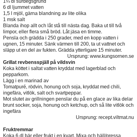
1¼ dl surdegsgrund
6 dl ljummet vatten
1,5 l mjöl, gärna blandning av lite olika
1 msk salt
Blanda ihop allt och låt stå till nästa dag. Baka ut till två
limpor, eller flera små bröd. Låt jäsa en timme.
Pensla och grädda i 250 grader, med en kopp vatten i
ugnen, 15 minuter. Sänk värmen till 200, ta ut vattnet och
släpp ut en del av fukten. Grädda ytterligare 15 minuter.
Ursprung: www.kungsornen.se
Grillat revbensspjäll på vildsvin
Koka köttet i saltat vatten kryddat med lagerblad och
pepparkorn.
Lägg i en marinad av
Tomatpuré, rödvin, honung och soja, kryddat med chili,
ingefära, vitlök, salt och svartpeppar.
Mot slutet av grillningen penslar du på en glace av lika delar
brunt socker, soja, honung och ketchup, och så lite vitlök och
ingefära
Ursprung: recept.viltmat.nu
Fruktremmar
Koka 6 dl bär eller frukt i en kvart. Mixa och häll/pressa