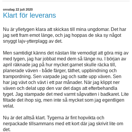
onsdag 22 juli 2020
Klart för leverans
Nu är ylletygen klara att skickas till mina ungdomar. Det har
jag sett fram emot länge, och jag hoppas de ska sy något
snyggt lajv-ytterplagg av det.
Men samtidigt känns det nästan lite vemodigt att göra mig av
med tygen, jag har jobbat med dem så länge nu. I början av
april räknade jag på hur mycket garnet skulle räcka till,
planerade väven - både färger, täthet, uppbindning och
trampordning. Sen varpade jag och satte upp väven. Sen
har jag vävt och vävt i ett par månader. När jag klippt ner
väven och delat upp den var det dags att efterbehandla
tyget. Jag stampade det med varmt såpvatten i badkaret. Lite
filtade det ihop sig, men inte så mycket som jag egentligen
velat.
Nu är det alltså klart. Tygerna är fint hopvikta och
nerpackade tillsammans med ett kort där jag skrivit lite om
det.