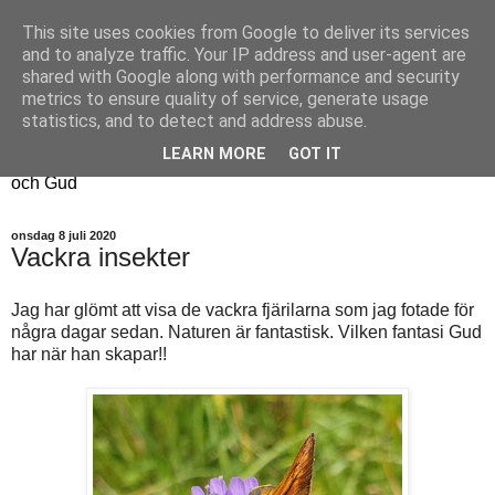
This site uses cookies from Google to deliver its services
Fyren
and to analyze traffic. Your IP address and user-agent are
shared with Google along with performance and security
metrics to ensure quality of service, generate usage
Fyren finns för att sprida ljus i mörkret
statistics, and to detect and address abuse.
För att påminna om guldkanterna i tillvaron
LEARN MORE
GOT IT
Här samsas jakt, hantverk, odling, och andra tankar om livet
och Gud
onsdag 8 juli 2020
Vackra insekter
Jag har glömt att visa de vackra fjärilarna som jag fotade för
några dagar sedan. Naturen är fantastisk. Vilken fantasi Gud
har när han skapar!!