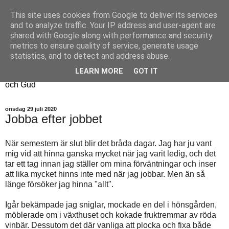
This site uses cookies from Google to deliver its services
Fyren
and to analyze traffic. Your IP address and user-agent are
shared with Google along with performance and security
metrics to ensure quality of service, generate usage
Fyren finns för att sprida ljus i mörkret
statistics, and to detect and address abuse.
För att påminna om guldkanterna i tillvaron
LEARN MORE
GOT IT
Här samsas jakt, hantverk, odling, och andra tankar om livet
och Gud
onsdag 29 juli 2020
Jobba efter jobbet
När semestern är slut blir det bråda dagar. Jag har ju vant
mig vid att hinna ganska mycket när jag varit ledig, och det
tar ett tag innan jag ställer om mina förväntningar och inser
att lika mycket hinns inte med när jag jobbar. Men än så
länge försöker jag hinna "allt".
Igår bekämpade jag sniglar, mockade en del i hönsgården,
möblerade om i växthuset och kokade fruktremmar av röda
vinbär. Dessutom det där vanliga att plocka och fixa både