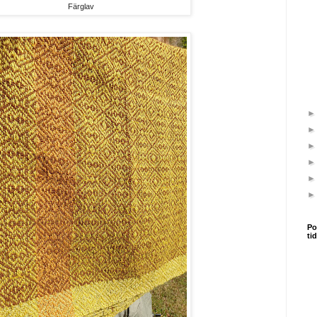
Färglav
Po
ti