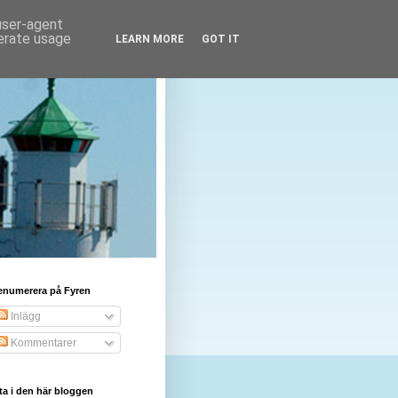
 user-agent
nerate usage
LEARN MORE
GOT IT
enumerera på Fyren
Inlägg
Kommentarer
ta i den här bloggen