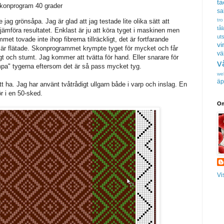
t
 skonprogram 40 grader
sa
tro
 jag grönsåpa. Jag är glad att jag testade lite olika sätt att
tå
jämföra resultatet. Enklast är ju att köra tyget i maskinen men
uts
mmet tovade inte ihop fibrerna tillräckligt, det är fortfarande
vi
 är flätade. Skonprogrammet krympte tyget för mycket och får
vä
igt och stumt. Jag kommer att tvätta för hand. Eller snarare för
v
tampa" tygerna eftersom det är så pass mycket tyg.
we
äp
t ha. Jag har använt tvåtrådigt ullgarn både i varp och inslag. En
ör i en 50-sked.
Om
Vi