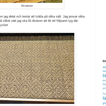
Skvattram
om jag delat och testat att tvätta på olika sätt. Jag provar olika
å vilket sätt jag ska få råväven att bli ett följsamt tyg där
mycket.
Et
a
ba
b
brö
Da
dr
fly
f
gr