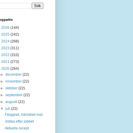
oggarkiv
►
2026
(144)
►
2025
(242)
►
2024
(268)
►
2023
(311)
►
2022
(310)
►
2021
(273)
▼
2020
(264)
►
december
(22)
►
november
(22)
►
oktober
(22)
►
september
(22)
►
augusti
(22)
▼
juli
(22)
Färgglad, härodlad mat
Jobba efter jobbet
Aktuella recept