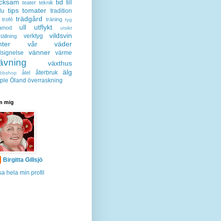
acksam
tid
till
teater
teknik
tips
tomater
lu
tradition
trädgård
trofé
träning
tyg
ull
utflykt
lamod
utsikt
vildsvin
verktyg
tällning
nter
vår
väder
vänner
lsignelse
värme
ävning
växthus
älg
återbruk
åtel
bbshop
ple
Öland
överraskning
 mig
Birgitta Gillsjö
sa hela min profil