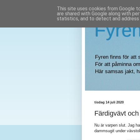
This site uses cookies from Google to 
are shared with Google along with per
statistics, and to detect and address
Fyre
Fyren finns för att 
För att påminna om 
Här samsas jakt, h
tisdag 14 juli 2020
Färdigvävt och
Nu är varpen slut. Jag ha
dammsugit under vävsto