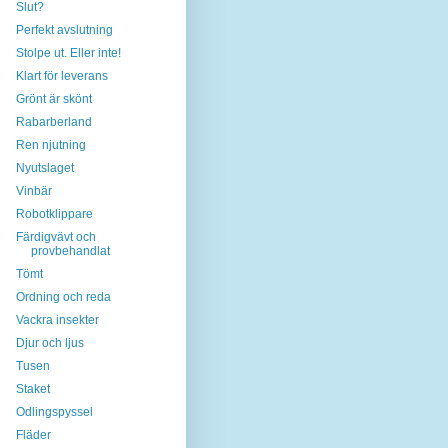
Slut?
Perfekt avslutning
Stolpe ut. Eller inte!
Klart för leverans
Grönt är skönt
Rabarberland
Ren njutning
Nyutslaget
Vinbär
Robotklippare
Färdigvävt och
provbehandlat
Tömt
Ordning och reda
Vackra insekter
Djur och ljus
Tusen
Staket
Odlingspyssel
Fläder