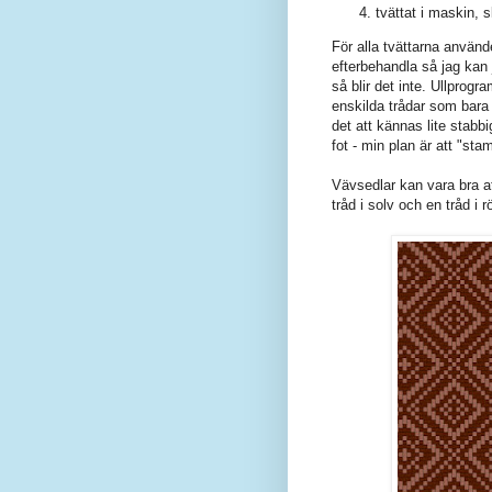
tvättat i maskin,
För alla tvättarna använde
efterbehandla så jag kan 
så blir det inte. Ullprogra
enskilda trådar som bara
det att kännas lite stabb
fot - min plan är att "s
Vävsedlar kan vara bra at
tråd i solv och en tråd i r