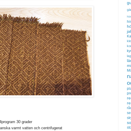
gu
gä
hb
hi
hö
ja
Ka
kl
ko
ky
la
lä
m
Mö
n
o
pl
pr
re
r
rå
se
sk
ullprogram 30 grader
s
sto
 ganska varmt vatten och centrifugerat