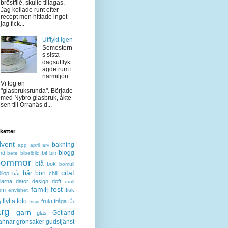
bröstfilé, skulle tillagas.
Jag kollade runt efter
recept men hittade inget
jag fick...
Utflykt igen
Semestern
s sista
dagsutflykt
ägde rum i
närmiljön.
Vi tog en
"glasbruksrunda". Började
med Nybro glasbruk, åkte
sen till Orranäs d...
iketter
dvent
bakning
app
april
arv
blogg
nd
bil
bin
bete
bibelbild
lommor
blå
bok
bomull
citat
bär
bön
llop
chili
båt
larna
dator
design
doft
dräll
familj
fest
öm
fisk
envishet
flytta
foto
frukt
fråga
g
frisyr
får
ärg
garn
Gotland
glas
annar
grönsaker
gudstjänst