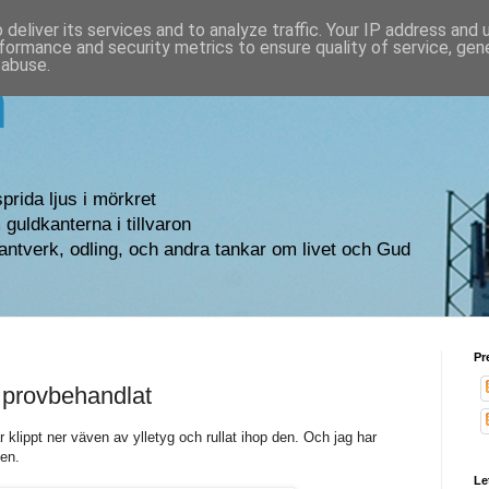
deliver its services and to analyze traffic. Your IP address and
formance and security metrics to ensure quality of service, ge
 abuse.
n
sprida ljus i mörkret
guldkanterna i tillvaron
antverk, odling, och andra tankar om livet och Gud
Pr
 provbehandlat
r klippt ner väven av ylletyg och rullat ihop den. Och jag har
len.
Le