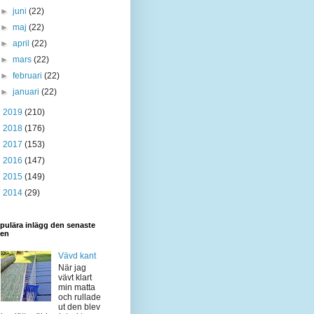
►
juni
(22)
►
maj
(22)
►
april
(22)
►
mars
(22)
►
februari
(22)
►
januari
(22)
►
2019
(210)
►
2018
(176)
►
2017
(153)
►
2016
(147)
►
2015
(149)
►
2014
(29)
pulära inlägg den senaste
den
Vävd kant
När jag
vävt klart
min matta
och rullade
ut den blev