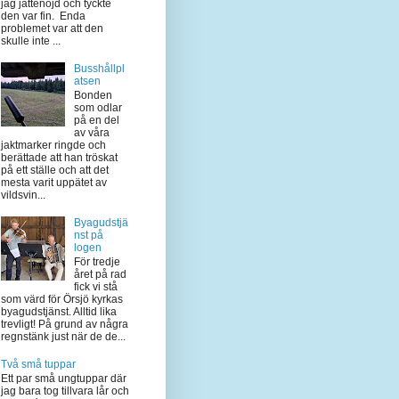
jag jättenöjd och tyckte
den var fin. Enda
problemet var att den
skulle inte ...
Busshållpl
atsen
Bonden
som odlar
på en del
av våra
jaktmarker ringde och
berättade att han tröskat
på ett ställe och att det
mesta varit uppätet av
vildsvin...
Byagudstjä
nst på
logen
För tredje
året på rad
fick vi stå
som värd för Örsjö kyrkas
byagudstjänst. Alltid lika
trevligt! På grund av några
regnstänk just när de de...
Två små tuppar
Ett par små ungtuppar där
jag bara tog tillvara lår och