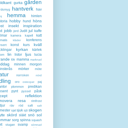
gården
ldkant
gurka
hantverk
hav
rdsmyg
hemma
himlen
tq
hobby
höns
storia
hund
st
insekt
inspiration
kt
jobb
jul
Judit
kaffe
jord
lmar
katt
kamera
kapell
konferens
ematis
kläder
kväll
konst
kurs
nsert
kyrkan
cklingar
kärlek
lin
ljus
listor
lucia
gom
rande
mamma
lök
marknad
iddag
minnen
morgon
nsterås
mörker
möte
atur
norrsken
nörd
dling
oro
paj
osteopat
antor
predikan
plommon
esent
pynt
påsk
pyssel
cept
reflektion
enovera
resa
rimfrost
djur
räv
röd
saft
salt
skogen
mester
sjuk
sjal
sjö
skörd
snö
sol
ytte
släkt
ommar
sorg
spinna
squash
lt
svamp
stugan
sömnad