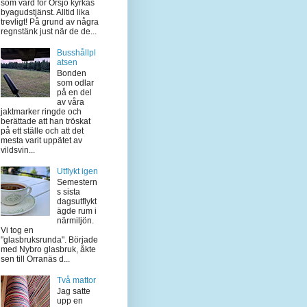
som värd för Örsjö kyrkas
byagudstjänst. Alltid lika
trevligt! På grund av några
regnstänk just när de de...
Busshållpl
atsen
Bonden
som odlar
på en del
av våra
jaktmarker ringde och
berättade att han tröskat
på ett ställe och att det
mesta varit uppätet av
vildsvin...
Utflykt igen
Semestern
s sista
dagsutflykt
ägde rum i
närmiljön.
Vi tog en
"glasbruksrunda". Började
med Nybro glasbruk, åkte
sen till Orranäs d...
Två mattor
Jag satte
upp en