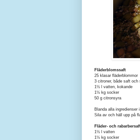
Fläderblomssaft
25 klasar fläderblommor
3 citroner, både saft och 
1½ l vatten, kokande
1½ kg socker
50 g citronsyra
Blanda alla ingredienser i
Sila av och häll upp på f
Fläder- och rabarbersaf
1½ l vatten
1½ kg socker