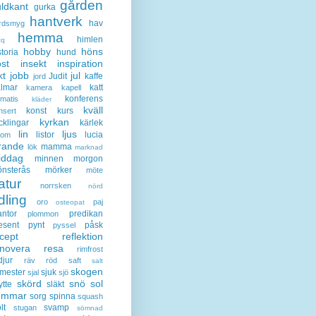
gården
ldkant
gurka
hantverk
hav
rdsmyg
hemma
himlen
tq
hobby
höns
storia
hund
st
insekt
inspiration
kt
jobb
jul
Judit
kaffe
jord
lmar
katt
kamera
kapell
konferens
ematis
kläder
kväll
konst
kurs
nsert
kyrkan
cklingar
kärlek
lin
ljus
listor
lucia
gom
rande
mamma
lök
marknad
iddag
minnen
morgon
nsterås
mörker
möte
atur
norrsken
nörd
dling
oro
paj
osteopat
antor
predikan
plommon
esent
pynt
påsk
pyssel
cept
reflektion
enovera
resa
rimfrost
djur
räv
röd
saft
salt
skogen
mester
sjuk
sjal
sjö
skörd
snö
sol
ytte
släkt
ommar
sorg
spinna
squash
lt
svamp
stugan
sömnad