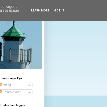
 user-agent
nerate usage
LEARN MORE
GOT IT
enumerera på Fyren
Inlägg
Kommentarer
ta i den här bloggen