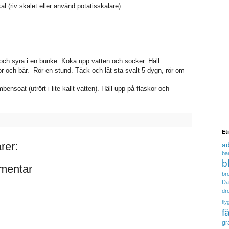
al (riv skalet eller använd potatisskalare)
 och syra i en bunke. Koka upp vatten och socker. Häll
 och bär. Rör en stund. Täck och låt stå svalt 5 dygn, rör om
umbensoat (utrört i lite kallt vatten). Häll upp på flaskor och
Et
rer:
a
ba
b
mentar
brö
Da
dr
fly
f
gr