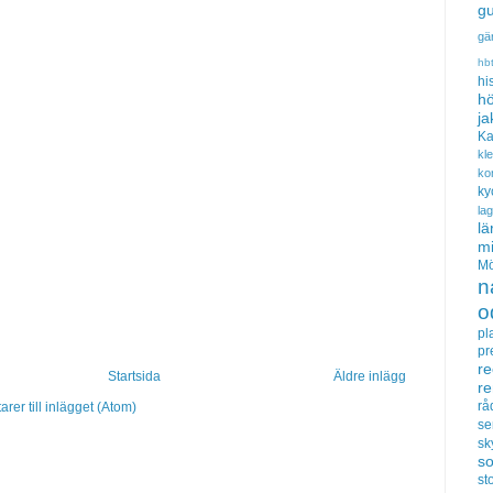
gu
gä
hb
hi
hö
ja
Ka
kl
ko
ky
la
lä
m
Mö
n
o
pl
pr
re
Startsida
Äldre inlägg
r
rå
er till inlägget (Atom)
se
sk
s
sto