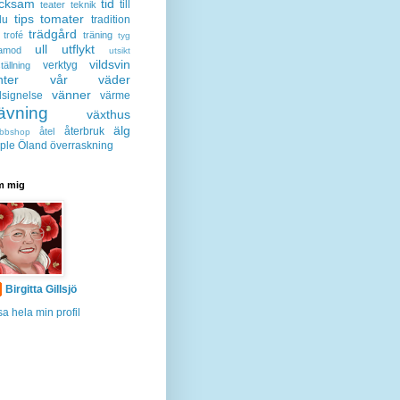
acksam
tid
till
teater
teknik
tips
tomater
lu
tradition
trädgård
trofé
träning
tyg
ull
utflykt
lamod
utsikt
vildsvin
verktyg
tällning
nter
vår
väder
vänner
lsignelse
värme
ävning
växthus
älg
återbruk
åtel
bbshop
ple
Öland
överraskning
 mig
Birgitta Gillsjö
sa hela min profil