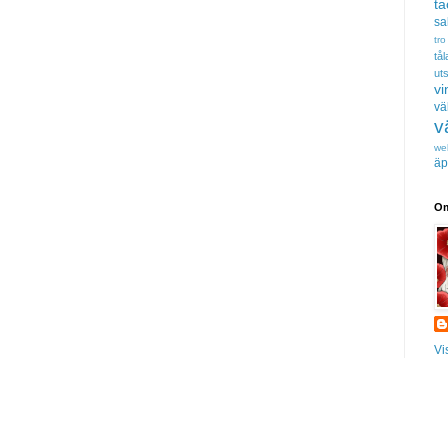
t
sa
tro
tå
uts
vi
vä
v
we
äp
Om
Vi