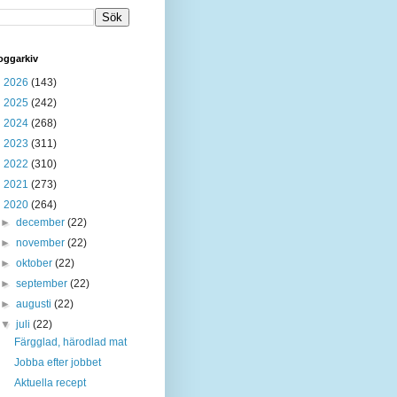
oggarkiv
►
2026
(143)
►
2025
(242)
►
2024
(268)
►
2023
(311)
►
2022
(310)
►
2021
(273)
▼
2020
(264)
►
december
(22)
►
november
(22)
►
oktober
(22)
►
september
(22)
►
augusti
(22)
▼
juli
(22)
Färgglad, härodlad mat
Jobba efter jobbet
Aktuella recept