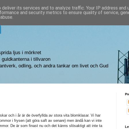
deliver its services and to analyze traffic. Your IP address and
formance and security metrics to ensure quality of service, ge
 abuse.
n
sprida ljus i mörkret
guldkanterna i tillvaron
antverk, odling, och andra tankar om livet och Gud
Pr
uskar och i år är de överfyllda av stora vita blomklasar. Vi har
blommor i frysen (att göra saft av senare) men ändå kan vi inte
lommor. De är som finast nu och det känns slösaktigt att inte ta
Le