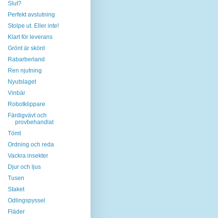
Slut?
Perfekt avslutning
Stolpe ut. Eller inte!
Klart för leverans
Grönt är skönt
Rabarberland
Ren njutning
Nyutslaget
Vinbär
Robotklippare
Färdigvävt och
provbehandlat
Tömt
Ordning och reda
Vackra insekter
Djur och ljus
Tusen
Staket
Odlingspyssel
Fläder