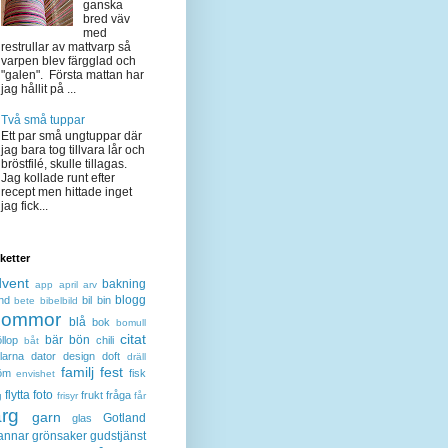
ganska
bred väv
med
restrullar av mattvarp så
varpen blev färgglad och
"galen". Första mattan har
jag hållit på ...
Två små tuppar
Ett par små ungtuppar där
jag bara tog tillvara lår och
bröstfilé, skulle tillagas.
Jag kollade runt efter
recept men hittade inget
jag fick...
iketter
dvent
bakning
app
april
arv
blogg
nd
bil
bin
bete
bibelbild
lommor
blå
bok
bomull
citat
bär
bön
llop
chili
båt
larna
dator
design
doft
dräll
familj
fest
öm
fisk
envishet
flytta
foto
frukt
fråga
g
frisyr
får
ärg
garn
Gotland
glas
annar
grönsaker
gudstjänst