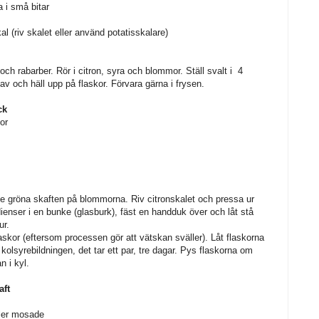
a i små bitar
al (riv skalet eller använd potatisskalare)
ch rabarber. Rör i citron, syra och blommor. Ställ svalt i 4
 av och häll upp på flaskor. Förvara gärna i frysen.
ck
or
de gröna skaften på blommorna. Riv citronskalet och pressa ur
dienser i en bunke (glasburk), fäst en handduk över och låt stå
ur.
flaskor (eftersom processen gör att vätskan sväller). Låt flaskorna
 kolsyrebildningen, det tar ett par, tre dagar. Pys flaskorna om
n i kyl.
aft
ller mosade