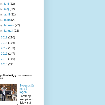
►
juni
(22)
►
maj
(22)
►
april
(22)
►
mars
(22)
►
februari
(22)
►
januari
(22)
►
2019
(210)
►
2018
(176)
►
2017
(153)
►
2016
(147)
►
2015
(149)
►
2014
(29)
pulära inlägg den senaste
den
Byagudstjä
nst på
logen
För tredje
året på rad
fick vi stå