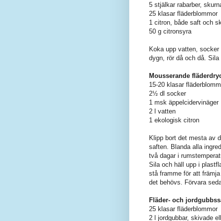
5 stjälkar rabarber, skurn
25 klasar fläderblommor
1 citron, både saft och sk
50 g citronsyra
Koka upp vatten, socker o
dygn, rör då och då. Sila
Mousserande fläderdry
15-20 klasar fläderblomm
2½ dl socker
1 msk äppelcidervinäger
2 l vatten
1 ekologisk citron
Klipp bort det mesta av 
saften. Blanda alla ingre
två dagar i rumstemperat
Sila och häll upp i plast
stå framme för att främja
det behövs. Förvara seda
Fläder- och jordgubbss
25 klasar fläderblommor
2 l jordgubbar, skivade e