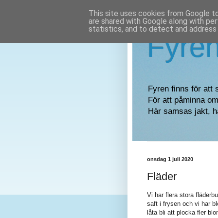
This site uses cookies from Google to 
are shared with Google along with per
statistics, and to detect and address
Fyre
Fyren finns för att 
För att påminna om 
Här samsas jakt, h
onsdag 1 juli 2020
Fläder
Vi har flera stora fläderb
saft i frysen och vi har 
låta bli att plocka fler b