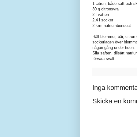
1 citron, både saft och sk
30 g citronsyra
2 l vatten
2,4 l socker
2 krm natriumbensoat
Häll blommor, bär, citron
sockerlagen över blommor
någon gång under tiden.
Sila saften, tillsätt natri
förvara svalt.
Inga kommenta
Skicka en kom