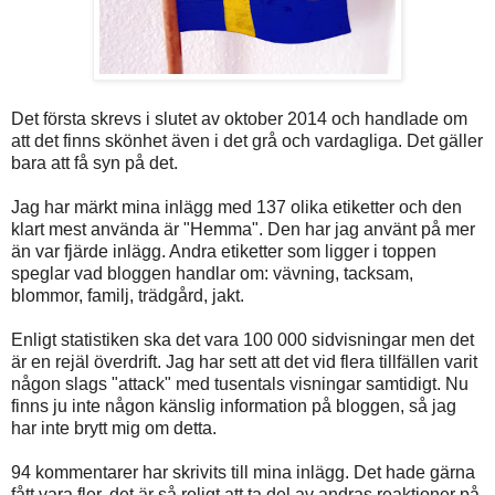
Det första skrevs i slutet av oktober 2014 och handlade om
att det finns skönhet även i det grå och vardagliga. Det gäller
bara att få syn på det.
Jag har märkt mina inlägg med 137 olika etiketter och den
klart mest använda är "Hemma". Den har jag använt på mer
än var fjärde inlägg. Andra etiketter som ligger i toppen
speglar vad bloggen handlar om: vävning, tacksam,
blommor, familj, trädgård, jakt.
Enligt statistiken ska det vara 100 000 sidvisningar men det
är en rejäl överdrift. Jag har sett att det vid flera tillfällen varit
någon slags "attack" med tusentals visningar samtidigt. Nu
finns ju inte någon känslig information på bloggen, så jag
har inte brytt mig om detta.
94 kommentarer har skrivits till mina inlägg. Det hade gärna
fått vara fler, det är så roligt att ta del av andras reaktioner på