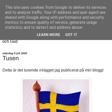
This site uses cookies from Google to deliver its services
Fyren
and to analyze traffic. Your IP address and user-agent are
shared with Google along with performance and security
metrics to ensure quality of service, generate usage
Fyren finns för att sprida ljus i mörkret
statistics, and to detect and address abuse.
För att påminna om guldkanterna i tillvaron
LEARN MORE
GOT IT
Här samsas jakt, hantverk, odling, och andra tankar om livet
och Gud
måndag 6 juli 2020
Tusen
Detta är det tusende inlägget jag publicerat på min blogg!