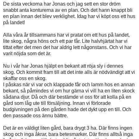
De sista veckorna har Jonas och jag sett en stor dröm
snabbt anta konturerna av en plan. Och det hann knappt bli
en plan innan det blev verklighet. Idag har vi köpt oss ett hus
på landet!
Alla våra år tillsammans har vi pratat om ett hus på landet,
lite skog, några höns och ett par får. Lite halvhjärtat har vi
tittat efter det men det har aldrig lett någonstans. Och vi har
varit nöjda som det är.
Nu i vår har Jonas hjälpt en bekant att röja sly i dennes
skog. Och kommit fram till att det inte alls är nödvändigt att vi
skaffar oss en skog.
I påskas när vi var och klappade får och lamm hos en annan
bekant, så påmindes vi om hur gärna vi vill ha en liten skock
sådana djur. Då och där bestämde vi oss för att kolla på en
gård som låg ute till försäljning. Innan vi förlorade
budgivningen på den gården hade det dykt upp en till. Och
den passade oss ännu bättre.
Det är en väldigt liten gård, bara drygt 3 ha. Där finns ingen
skog och inga åkrar, bara betesmarker. Där finns alltså inga