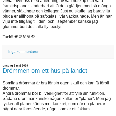
virvlat över oss med anledning av vårt husköp och våra
framtidsplaner. Underbart att få dela glädjen med så många
vänner, släktingar och kollegor. Just nu skulle jag bara vilja
bjuda er allihopa på saftkalas i vår vackra hage. Men än har
vi ju inte tillgång till den, och i september kanske jag
glömmer bort det i alla flyttbestyr.
Tack!! 💗💛💚💙💜
Inga kommentarer:
onsdag 8 maj 2019
Drömmen om ett hus på landet
Somliga drömmar är bra för sin egen skull och kan få förbli
drömmar.
Andra drömmar bör bli verklighet för att fylla sin funktion.
Sådana drömmar kanske någon kallar för "planer". Men jag
tycker att planer känns mer konkret, som när en planerar
något nära förestående, något som är ett faktum.