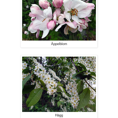
Äppelblom
Hägg