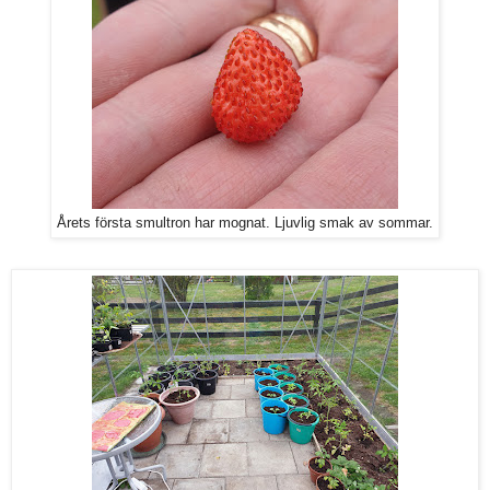
Årets första smultron har mognat. Ljuvlig smak av sommar.