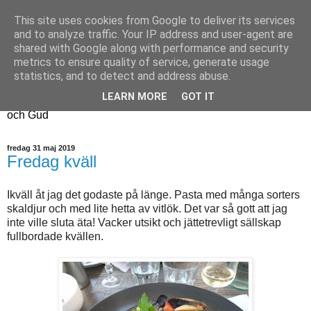
This site uses cookies from Google to deliver its services
Fyren
and to analyze traffic. Your IP address and user-agent are
shared with Google along with performance and security
metrics to ensure quality of service, generate usage
Fyren finns för att sprida ljus i mörkret
statistics, and to detect and address abuse.
För att påminna om guldkanterna i tillvaron
LEARN MORE
GOT IT
Här samsas jakt, hantverk, odling, och andra tankar om livet
och Gud
fredag 31 maj 2019
Fredag kväll
Ikväll åt jag det godaste på länge. Pasta med många sorters
skaldjur och med lite hetta av vitlök. Det var så gott att jag
inte ville sluta äta! Vacker utsikt och jättetrevligt sällskap
fullbordade kvällen.