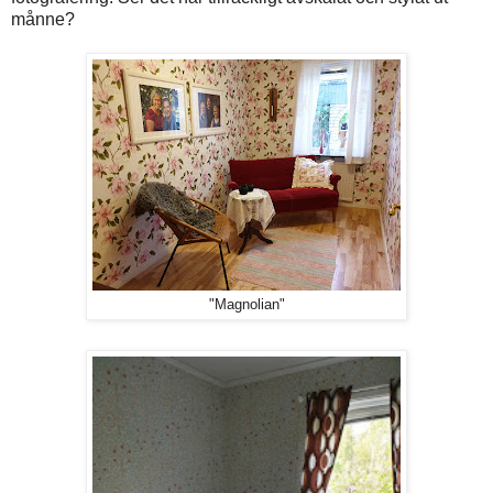
månne?
"Magnolian"