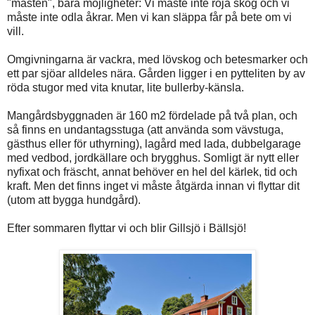
"måsten", bara möjligheter: Vi måste inte röja skog och vi
måste inte odla åkrar. Men vi kan släppa får på bete om vi
vill.
Omgivningarna är vackra, med lövskog och betesmarker och
ett par sjöar alldeles nära. Gården ligger i en pytteliten by av
röda stugor med vita knutar, lite bullerby-känsla.
Mangårdsbyggnaden är 160 m2 fördelade på två plan, och
så finns en undantagsstuga (att använda som vävstuga,
gästhus eller för uthyrning), lagård med lada, dubbelgarage
med vedbod, jordkällare och brygghus. Somligt är nytt eller
nyfixat och fräscht, annat behöver en hel del kärlek, tid och
kraft. Men det finns inget vi måste åtgärda innan vi flyttar dit
(utom att bygga hundgård).
Efter sommaren flyttar vi och blir Gillsjö i Bällsjö!