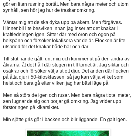
gör en liten rusning bortåt. Men bara några meter och utom
synhåll, sen hör jag hur de traskar omkring.
Väntar mig att de ska dyka upp på åkern. Men förgäves.
Hinner bli lite besviken innan jag inser att det knakar i
kraftledningen igen. Sitter där med öron och ögon på
helspänn och försöker lokalisera var de är. Flocken är lite
utspridd för det knakar både här och där.
Till slut har de gått runt mig och kommer ut på den andra av
åkrarna, åt det håll där stegen in till tornet är. Jag siktar och
osäkrar och försöker välja ut ett djur. Det är den där flocken
på åtta djur i 50-kilosklassen, så jag kan välja vilket som
helst och bara gå efter vilken jag har bäst läge på.
Men så störs de igen och rusar. Men bara några tiotal meter,
sen lugnar de sig och börjar gå omkring. Jag vrider upp
förstoringen på kikarsiktet.
Min sjätte gris går i backen och blir liggande. En galt igen.