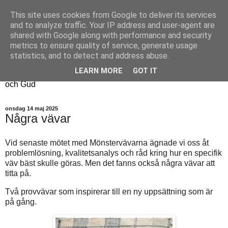
This site uses cookies from Google to deliver its services
Fyren
and to analyze traffic. Your IP address and user-agent are
shared with Google along with performance and security
metrics to ensure quality of service, generate usage
Fyren finns för att sprida ljus i mörkret
statistics, and to detect and address abuse.
För att påminna om guldkanterna i tillvaron
LEARN MORE
GOT IT
Här samsas jakt, hantverk, odling, och andra tankar om livet
och Gud
onsdag 14 maj 2025
Några vävar
Vid senaste mötet med Mönstervävarna ägnade vi oss åt
problemlösning, kvalitetsanalys och råd kring hur en specifik
väv bäst skulle göras. Men det fanns också några vävar att
titta på.
Två provvävar som inspirerar till en ny uppsättning som är
på gång.