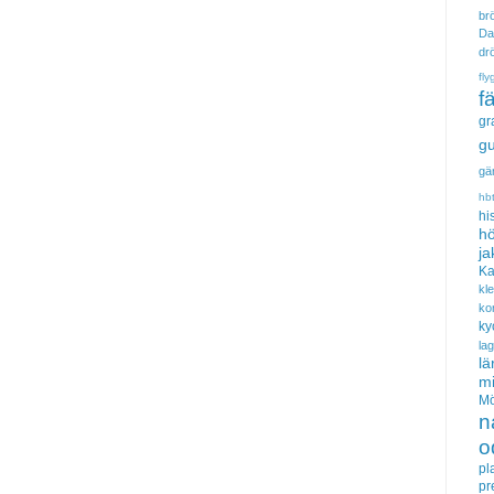
brö
Da
dr
fly
f
gr
gu
gä
hb
hi
hö
ja
Ka
kl
ko
ky
la
lä
m
Mö
n
o
pl
pr