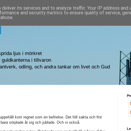
deliver its services and to analyze traffic. Your IP address and
formance and security metrics to ensure quality of service, ge
 abuse.
n
sprida ljus i mörkret
guldkanterna i tillvaron
antverk, odling, och andra tankar om livet och Gud
Pr
uppehåll kom regnet som en befrielse. Det föll sakta och fint
 bara sörplade åt sig och jublade. Och vi också.
Le