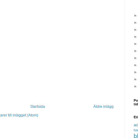
Po
ti
Startsida
Äldre inlägg
er till inlägget (Atom)
Et
a
ba
b