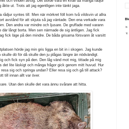
net och vinden avtog. Det borde vara en kväll då många rådjur
 åkte ut. Trots att jag egentligen inte tänkt jaga.
a rådjur syntes till. Men när mörkret föll kom två vildsvin ut allra
Bl
stort avstånd för att skjuta så jag väntade. Den ena verkade vara
örn. Den andra var mindre och ljusare. De gruffade med varann
e där långt borta. Men sen närmade de sig äntligen. Jag fick
 jag fick läge på den mindre. De båda grisarna försvann åt varsitt
ttplatsen hörde jag min gris ligga en bit in i skogen. Jag kunde
n skulle dö för då skulle den ju plågas längre än nödvändigt.
 och fick syn på den. Den låg vänd mot mig, tittade på mig
 det lite läskigt och många frågor gick genom mitt huvud. Hur
 resa sig och springa undan? Eller resa sig och gå till attack?
 till innan allt var över.
are. Utan den skulle det vara ännu svårare att hitta.