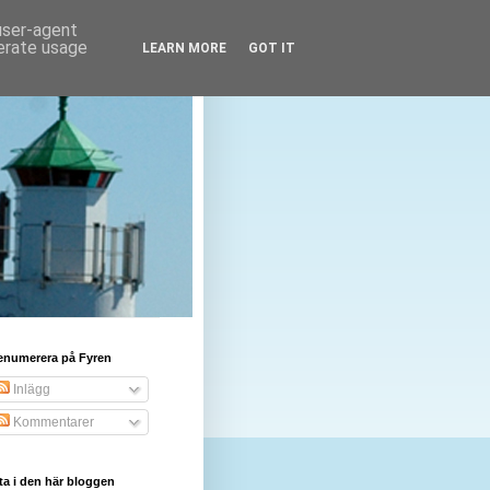
 user-agent
nerate usage
LEARN MORE
GOT IT
enumerera på Fyren
Inlägg
Kommentarer
ta i den här bloggen