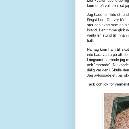
Mot kvällen upphörde reg
kom ut på vallarna, så jag
Jag hade fel. Inte ett end
längst bort. Det var för 
stor och svart som en bj
ibland. I en timme gick d
vänta en stund till innan
håll.
När jag kom fram till sko
inte bara vänta på att de
Långsamt närmade jag mig
och "morrade". Nu kändes
dålig var den? Skulle den
Jag avlossade ett par skott
Tack och lov för värmekik