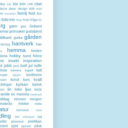
citat
bär
bön
llop
chili
båt
larna
dator
design
doft
dräll
familj
fest
öm
fisk
envishet
flytta
foto
frukt
fråga
g
frisyr
får
ärg
garn
Gotland
glas
annar
grönsaker
gudstjänst
gården
ldkant
gurka
hantverk
hav
rdsmyg
hemma
himlen
tq
hobby
höns
storia
hund
st
insekt
inspiration
kt
jobb
jul
Judit
kaffe
jord
lmar
katt
kamera
kapell
konferens
ematis
kläder
kväll
konst
kurs
nsert
kyrkan
cklingar
kärlek
lin
ljus
listor
lucia
gom
rande
mamma
lök
marknad
iddag
minnen
morgon
nsterås
mörker
möte
atur
norrsken
nörd
dling
oro
paj
osteopat
antor
predikan
plommon
esent
pynt
påsk
pyssel