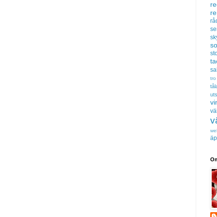
re
r
rå
se
sk
s
sto
t
sa
tro
tå
uts
vi
vä
v
we
äp
Om