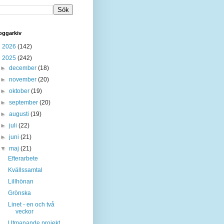
oggarkiv
►
2026
(142)
▼
2025
(242)
►
december
(18)
►
november
(20)
►
oktober
(19)
►
september
(20)
►
augusti
(19)
►
juli
(22)
►
juni
(21)
▼
maj
(21)
Efterarbete
Kvällssamtal
Lillhönan
Grönska
Linet - en och två
veckor
Utmanande projekt