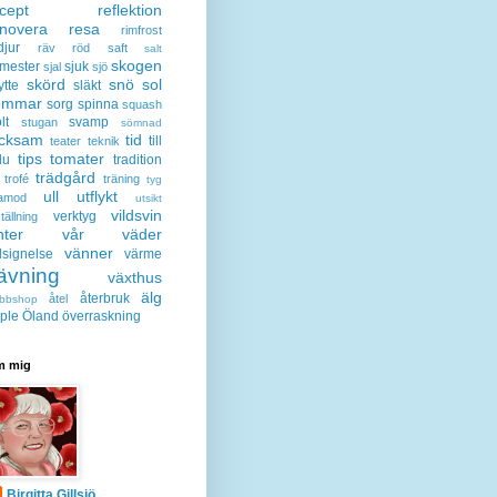
cept
reflektion
enovera
resa
rimfrost
djur
räv
röd
saft
salt
skogen
mester
sjuk
sjal
sjö
skörd
snö
sol
ytte
släkt
ommar
sorg
spinna
squash
lt
svamp
stugan
sömnad
acksam
tid
till
teater
teknik
tips
tomater
lu
tradition
trädgård
trofé
träning
tyg
ull
utflykt
lamod
utsikt
vildsvin
verktyg
tällning
nter
vår
väder
vänner
lsignelse
värme
ävning
växthus
älg
återbruk
åtel
bbshop
ple
Öland
överraskning
 mig
Birgitta Gillsjö