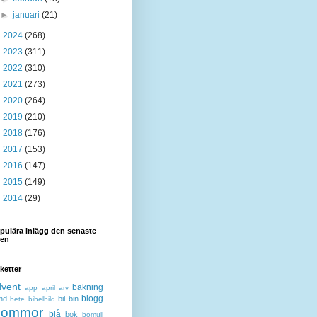
►
januari
(21)
►
2024
(268)
►
2023
(311)
►
2022
(310)
►
2021
(273)
►
2020
(264)
►
2019
(210)
►
2018
(176)
►
2017
(153)
►
2016
(147)
►
2015
(149)
►
2014
(29)
pulära inlägg den senaste
den
iketter
dvent
bakning
app
april
arv
blogg
nd
bil
bin
bete
bibelbild
lommor
blå
bok
bomull