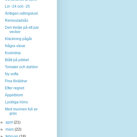
Lin -24 och -25
Äntligen odlingslust
Remouladsås
Den tredje på ett par
veckor
Kläckning pågår
Några vävar
Kusindop
Blått på jobbet
Tomater och dahlior
Ny soffa
Fina föräldrar
Efter regnet
Äppelblom
Lyckliga höns
Med munnen full av
gräs
►
april
(21)
►
mars
(22)
►
februari
(18)