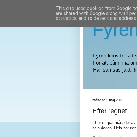
This site uses cookies from Google to 
are shared with Google along with per
statistics, and to detect and address
Fyre
Fyren finns för att 
För att påminna om 
Här samsas jakt, h
måndag 5 maj 2025
Efter regnet
Efter ett par månader av 
hela dagen. Hela naturen