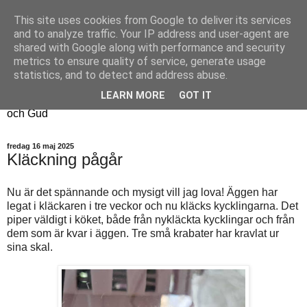
This site uses cookies from Google to deliver its services
Fyren
and to analyze traffic. Your IP address and user-agent are
shared with Google along with performance and security
metrics to ensure quality of service, generate usage
Fyren finns för att sprida ljus i mörkret
statistics, and to detect and address abuse.
För att påminna om guldkanterna i tillvaron
LEARN MORE
GOT IT
Här samsas jakt, hantverk, odling, och andra tankar om livet
och Gud
fredag 16 maj 2025
Kläckning pågår
Nu är det spännande och mysigt vill jag lova! Äggen har
legat i kläckaren i tre veckor och nu kläcks kycklingarna. Det
piper väldigt i köket, både från nykläckta kycklingar och från
dem som är kvar i äggen. Tre små krabater har kravlat ur
sina skal.