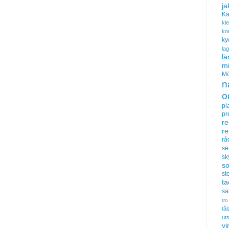
ja
Ka
kl
ko
ky
la
lä
m
Mö
n
o
pl
pr
re
r
rå
se
sk
s
sto
t
sa
tro
tå
uts
vi