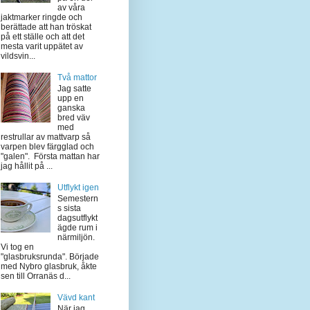
av våra
jaktmarker ringde och
berättade att han tröskat
på ett ställe och att det
mesta varit uppätet av
vildsvin...
Två mattor
Jag satte
upp en
ganska
bred väv
med
restrullar av mattvarp så
varpen blev färgglad och
"galen". Första mattan har
jag hållit på ...
Utflykt igen
Semestern
s sista
dagsutflykt
ägde rum i
närmiljön.
Vi tog en
"glasbruksrunda". Började
med Nybro glasbruk, åkte
sen till Orranäs d...
Vävd kant
När jag