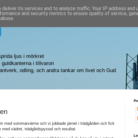
deliver its services and to analyze traffic. Your IP address and
formance and security metrics to ensure quality of service, ge
 abuse.
n
sprida ljus i mörkret
guldkanterna i tillvaron
antverk, odling, och andra tankar om livet och Gud
Pr
ren
 med sommarvärme och vi jobbade järnet i trädgården och fick
de med vädret, trädgårdspyssel och resultat.
Le