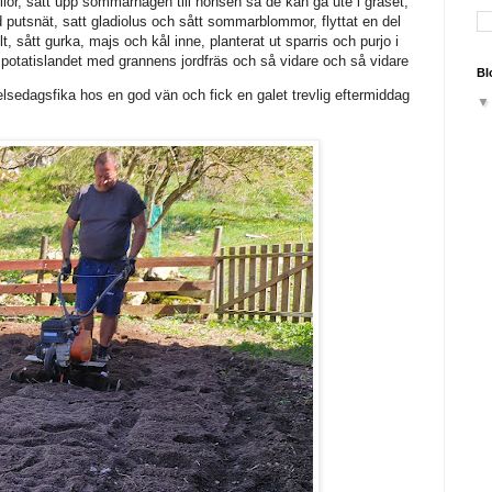
ior, satt upp sommarhagen till hönsen så de kan gå ute i gräset,
 putsnät, satt gladiolus och sått sommarblommor, flyttat en del
llt, sått gurka, majs och kål inne, planterat ut sparris och purjo i
 potatislandet med grannens jordfräs och så vidare och så vidare
Bl
lsedagsfika hos en god vän och fick en galet trevlig eftermiddag