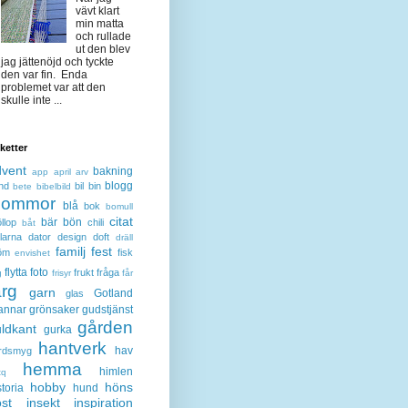
vävt klart
min matta
och rullade
ut den blev
jag jättenöjd och tyckte
den var fin. Enda
problemet var att den
skulle inte ...
iketter
dvent
bakning
app
april
arv
blogg
nd
bil
bin
bete
bibelbild
lommor
blå
bok
bomull
citat
bär
bön
llop
chili
båt
larna
dator
design
doft
dräll
familj
fest
öm
fisk
envishet
flytta
foto
frukt
fråga
g
frisyr
får
ärg
garn
Gotland
glas
annar
grönsaker
gudstjänst
gården
ldkant
gurka
hantverk
hav
rdsmyg
hemma
himlen
tq
hobby
höns
storia
hund
st
insekt
inspiration