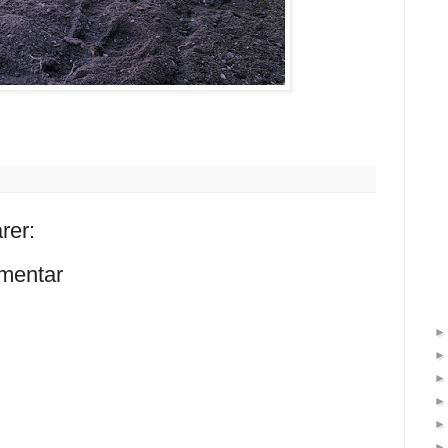
rer:
mentar