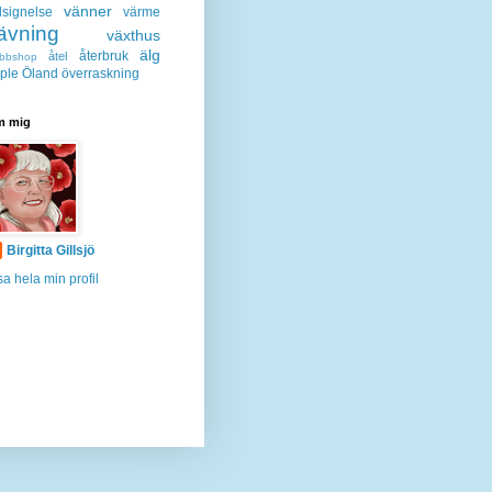
vänner
lsignelse
värme
ävning
växthus
älg
återbruk
åtel
bbshop
ple
Öland
överraskning
 mig
Birgitta Gillsjö
sa hela min profil