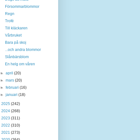
Försommarblommor
Regn
Trofé
Till kläckaren
Vårbruket
Bara på skoj
...och andra blommor
Slånbärsblom
En helg om våren
►
april
(20)
►
mars
(20)
►
februari
(16)
►
januari
(18)
►
2025
(242)
►
2024
(268)
►
2023
(311)
►
2022
(310)
►
2021
(273)
►
2020
(264)