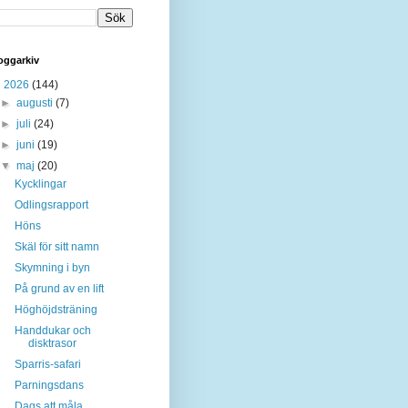
oggarkiv
▼
2026
(144)
►
augusti
(7)
►
juli
(24)
►
juni
(19)
▼
maj
(20)
Kycklingar
Odlingsrapport
Höns
Skäl för sitt namn
Skymning i byn
På grund av en lift
Höghöjdsträning
Handdukar och
disktrasor
Sparris-safari
Parningsdans
Dags att måla