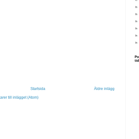
Po
ti
Startsida
Äldre inlägg
er till inlägget (Atom)