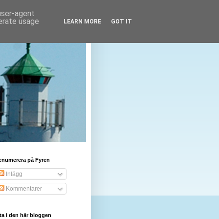
 user-agent
nerate usage
LEARN MORE
GOT IT
enumerera på Fyren
Inlägg
Kommentarer
ta i den här bloggen