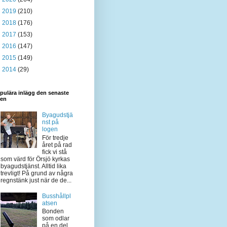
►
2019
(210)
►
2018
(176)
►
2017
(153)
►
2016
(147)
►
2015
(149)
►
2014
(29)
pulära inlägg den senaste
den
Byagudstjä
nst på
logen
För tredje
året på rad
fick vi stå
som värd för Örsjö kyrkas
byagudstjänst. Alltid lika
trevligt! På grund av några
regnstänk just när de de...
Busshållpl
atsen
Bonden
som odlar
på en del