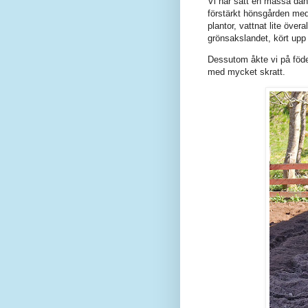
Vi har satt en massa dahl
förstärkt hönsgården med
plantor, vattnat lite övera
grönsakslandet, kört upp
Dessutom åkte vi på föde
med mycket skratt.