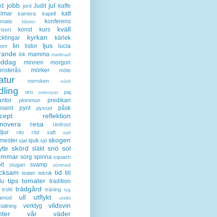
kt
jobb
jul
Judit
kaffe
jord
lmar
katt
kamera
kapell
konferens
ematis
kläder
kväll
konst
kurs
nsert
kyrkan
cklingar
kärlek
lin
ljus
listor
lucia
gom
rande
mamma
lök
marknad
iddag
minnen
morgon
nsterås
mörker
möte
atur
norrsken
nörd
dling
oro
paj
osteopat
antor
predikan
plommon
esent
pynt
påsk
pyssel
cept
reflektion
enovera
resa
rimfrost
djur
räv
röd
saft
salt
skogen
mester
sjuk
sjal
sjö
skörd
snö
sol
ytte
släkt
ommar
sorg
spinna
squash
lt
svamp
stugan
sömnad
acksam
tid
till
teater
teknik
tips
tomater
lu
tradition
trädgård
trofé
träning
tyg
ull
utflykt
lamod
utsikt
vildsvin
verktyg
tällning
nter
vår
väder