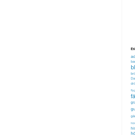
Et
a
ba
b
brö
Da
dr
fly
f
gr
gu
gä
hb
hi
hö