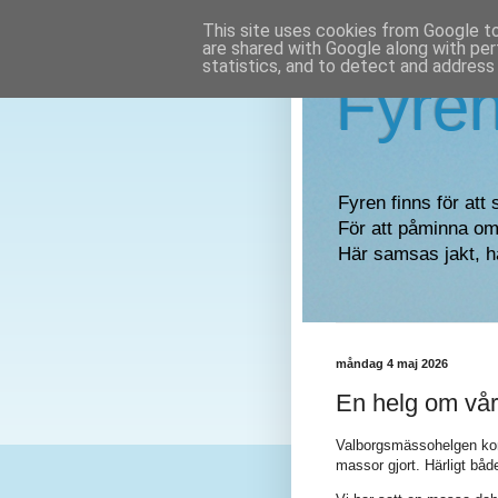
This site uses cookies from Google to 
are shared with Google along with per
statistics, and to detect and address
Fyre
Fyren finns för att 
För att påminna om 
Här samsas jakt, h
måndag 4 maj 2026
En helg om vå
Valborgsmässohelgen kom
massor gjort. Härligt bå