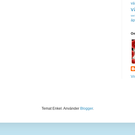
vä
v
we
äp
Om
Vi
Temat Enkel. Använder
Blogger
.