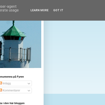
 user-agent
nerate usage
LEARN MORE
GOT IT
enumerera på Fyren
Inlägg
Kommentarer
ta i den här bloggen