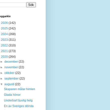
oggarkiv
►
2026
(142)
►
2025
(242)
►
2024
(268)
►
2023
(311)
►
2022
(310)
►
2021
(273)
▼
2020
(264)
►
december
(22)
►
november
(22)
►
oktober
(22)
►
september
(22)
▼
augusti
(22)
Skaparen målar himlen
Glada hönor
Underbart ljuvlig helg
En av Sveriges största