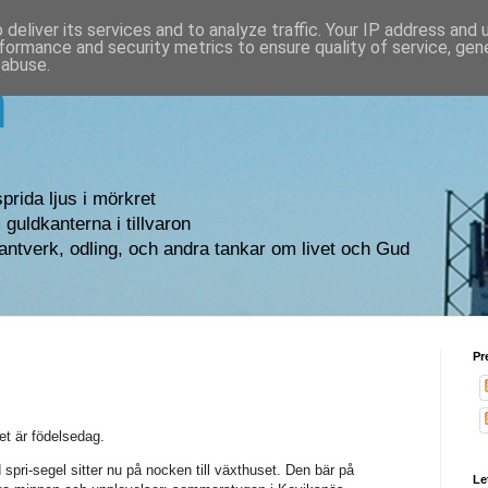
deliver its services and to analyze traffic. Your IP address and
formance and security metrics to ensure quality of service, ge
 abuse.
n
sprida ljus i mörkret
guldkanterna i tillvaron
antverk, odling, och andra tankar om livet och Gud
Pr
et är födelsedag.
 spri-segel sitter nu på nocken till växthuset. Den bär på
Le