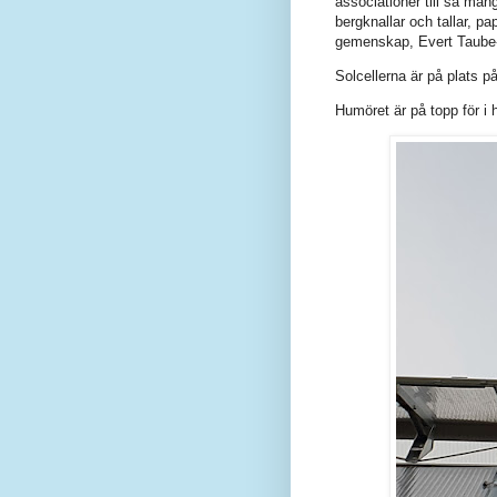
associationer till så må
bergknallar och tallar, pa
gemenskap, Evert Taube
Solcellerna är på plats p
Humöret är på topp för i h