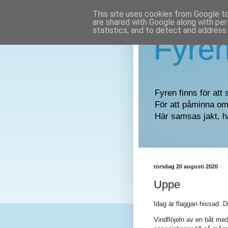
This site uses cookies from Google to 
are shared with Google along with per
statistics, and to detect and address
Fyre
Fyren finns för att 
För att påminna om 
Här samsas jakt, h
torsdag 20 augusti 2020
Uppe
Idag är flaggan hissad. D
Vindflöjeln av en båt med