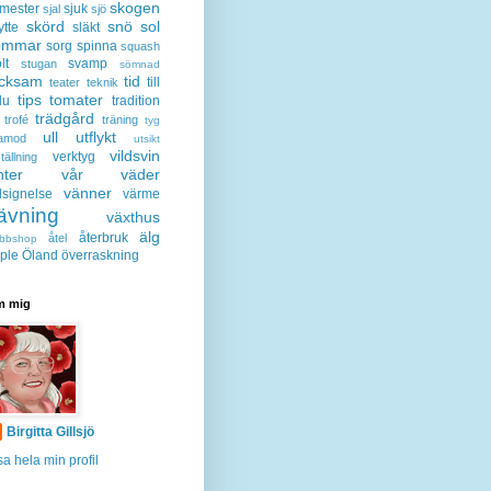
skogen
mester
sjuk
sjal
sjö
skörd
snö
sol
ytte
släkt
ommar
sorg
spinna
squash
lt
svamp
stugan
sömnad
acksam
tid
till
teater
teknik
tips
tomater
lu
tradition
trädgård
trofé
träning
tyg
ull
utflykt
lamod
utsikt
vildsvin
verktyg
tällning
nter
vår
väder
vänner
lsignelse
värme
ävning
växthus
älg
återbruk
åtel
bbshop
ple
Öland
överraskning
 mig
Birgitta Gillsjö
sa hela min profil