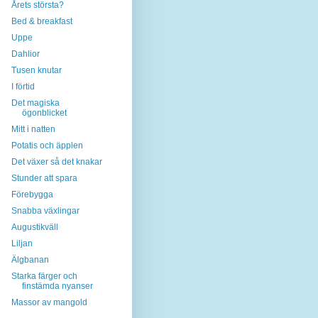
Årets största?
Bed & breakfast
Uppe
Dahlior
Tusen knutar
I förtid
Det magiska
ögonblicket
Mitt i natten
Potatis och äpplen
Det växer så det knakar
Stunder att spara
Förebygga
Snabba växlingar
Augustikväll
Liljan
Älgbanan
Starka färger och
finstämda nyanser
Massor av mangold