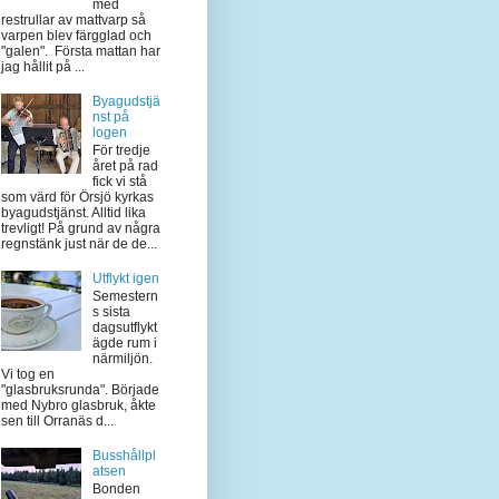
med
restrullar av mattvarp så
varpen blev färgglad och
"galen". Första mattan har
jag hållit på ...
Byagudstjä
nst på
logen
För tredje
året på rad
fick vi stå
som värd för Örsjö kyrkas
byagudstjänst. Alltid lika
trevligt! På grund av några
regnstänk just när de de...
Utflykt igen
Semestern
s sista
dagsutflykt
ägde rum i
närmiljön.
Vi tog en
"glasbruksrunda". Började
med Nybro glasbruk, åkte
sen till Orranäs d...
Busshållpl
atsen
Bonden