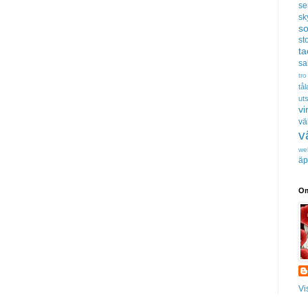
se
sk
s
sto
t
sa
tro
tå
uts
vi
vä
v
we
äp
Om
Vi