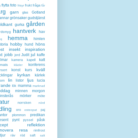
flytta
foto
frukt
fråga
g
frisyr
får
ärg
garn
Gotland
glas
annar
grönsaker
gudstjänst
gården
ldkant
gurka
hantverk
hav
rdsmyg
hemma
himlen
tq
hobby
höns
storia
hund
st
insekt
inspiration
kt
jobb
jul
Judit
kaffe
jord
lmar
katt
kamera
kapell
konferens
ematis
kläder
kväll
konst
kurs
nsert
kyrkan
cklingar
kärlek
lin
ljus
listor
lucia
gom
rande
mamma
lök
marknad
iddag
minnen
morgon
nsterås
mörker
möte
atur
norrsken
nörd
dling
oro
paj
osteopat
antor
predikan
plommon
esent
pynt
påsk
pyssel
cept
reflektion
enovera
resa
rimfrost
djur
räv
röd
saft
salt