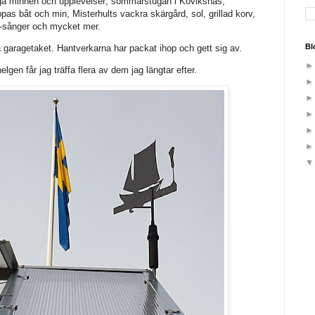
nga minnen och upplevelser; sommarstugan i Koviksnäs,
ppas båt och min, Misterhults vackra skärgård, sol, grillad korv,
-sånger och mycket mer.
Bl
å garagetaket. Hantverkarna har packat ihop och gett sig av.
elgen får jag träffa flera av dem jag längtar efter.