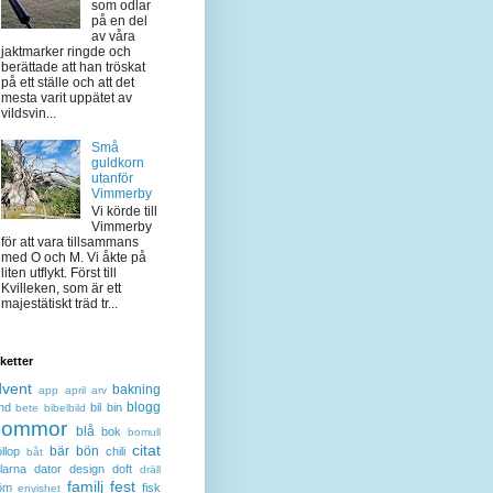
som odlar
på en del
av våra
jaktmarker ringde och
berättade att han tröskat
på ett ställe och att det
mesta varit uppätet av
vildsvin...
Små
guldkorn
utanför
Vimmerby
Vi körde till
Vimmerby
för att vara tillsammans
med O och M. Vi åkte på
liten utflykt. Först till
Kvilleken, som är ett
majestätiskt träd tr...
iketter
dvent
bakning
app
april
arv
blogg
nd
bil
bin
bete
bibelbild
lommor
blå
bok
bomull
citat
bär
bön
llop
chili
båt
larna
dator
design
doft
dräll
familj
fest
öm
fisk
envishet