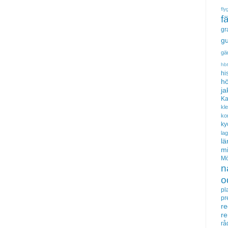
fly
f
gr
gu
gä
hb
hi
hö
ja
Ka
kl
ko
ky
la
lä
m
Mö
n
o
pl
pr
re
r
rå