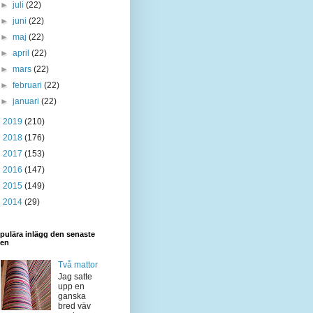
►
juli
(22)
►
juni
(22)
►
maj
(22)
►
april
(22)
►
mars
(22)
►
februari
(22)
►
januari
(22)
►
2019
(210)
►
2018
(176)
►
2017
(153)
►
2016
(147)
►
2015
(149)
►
2014
(29)
pulära inlägg den senaste
den
Två mattor
Jag satte
upp en
ganska
bred väv