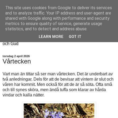
This site uses cookies from Google to deliver its services
Fyren
and to analyze traffic. Your IP address and user-agent are
shared with Google along with performance and security
metrics to ensure quality of service, generate usage
Fyren finns för att sprida ljus i mörkret
statistics, and to detect and address abuse.
För att påminna om guldkanterna i tillvaron
LEARN MORE
GOT IT
Här samsas jakt, hantverk, odling, och andra tankar om livet
och Gud
torsdag 2 april 2026
Vårtecken
Vart man än tittar så ser man vårtecken. Det är underbart av
två anledningar. Dels för att de bevisar att vintern är slut och
våren har kommit. Men också för att de är så söta. Ofta små
och till synes sköra, men ändå tuffa som klarar av hårda
vindar och kalla nätter.