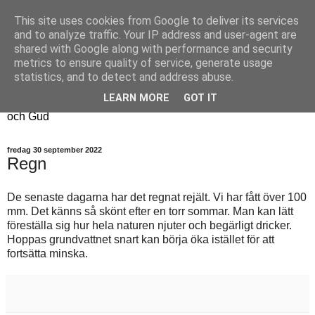
This site uses cookies from Google to deliver its services
Fyren
and to analyze traffic. Your IP address and user-agent are
shared with Google along with performance and security
metrics to ensure quality of service, generate usage
Fyren finns för att sprida ljus i mörkret
statistics, and to detect and address abuse.
För att påminna om guldkanterna i tillvaron
LEARN MORE
GOT IT
Här samsas jakt, hantverk, odling, och andra tankar om livet
och Gud
fredag 30 september 2022
Regn
De senaste dagarna har det regnat rejält. Vi har fått över 100
mm. Det känns så skönt efter en torr sommar. Man kan lätt
föreställa sig hur hela naturen njuter och begärligt dricker.
Hoppas grundvattnet snart kan börja öka istället för att
fortsätta minska.