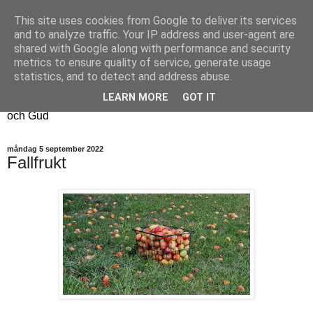
This site uses cookies from Google to deliver its services
Fyren
and to analyze traffic. Your IP address and user-agent are
shared with Google along with performance and security
metrics to ensure quality of service, generate usage
Fyren finns för att sprida ljus i mörkret
statistics, and to detect and address abuse.
För att påminna om guldkanterna i tillvaron
LEARN MORE
GOT IT
Här samsas jakt, hantverk, odling, och andra tankar om livet
och Gud
måndag 5 september 2022
Fallfrukt