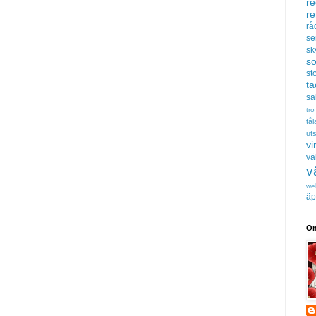
re
r
rå
se
sk
s
sto
t
sa
tro
tå
uts
vi
vä
v
we
äp
Om