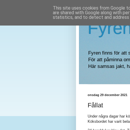
This site uses cookies from Google to 
are shared with Google along with per
statistics, and to detect and address
Fyre
Fyren finns för att 
För att påminna om 
Här samsas jakt, h
onsdag 29 december 2021
Fållat
Under några dagar har köke
Köksbordet har varit bel