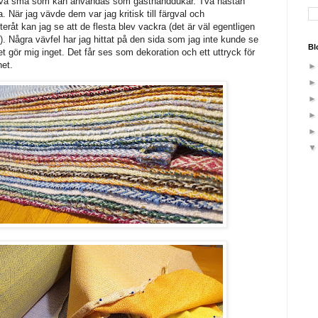
 Två små som kan användas som gästhanddukar. Två nästan
. När jag vävde dem var jag kritisk till färgval och
eråt kan jag se att de flesta blev vackra (det är väl egentligen
. Några vävfel har jag hittat på den sida som jag inte kunde se
Bl
 gör mig inget. Det får ses som dekoration och ett uttryck för
het.