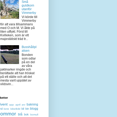
Små
guldkorn
utanför
Vimmerby
Vi körde till
Vimmerby
för att vara tillsammans
med O och M. Vi åkte på
liten utflykt. Först till
Kvilleken, som är ett
majestätiskt träd tr...
Busshållpl
atsen
Bonden
som odlar
på en del
av våra
jaktmarker ringde och
berättade att han tröskat
på ett ställe och att det
mesta varit uppätet av
vildsvin...
iketter
dvent
bakning
app
april
arv
blogg
nd
bil
bin
bete
bibelbild
lommor
blå
bok
bomull