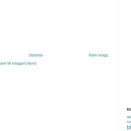
Startsida
Äldre inlägg
er till inlägget (Atom)
Et
a
ba
b