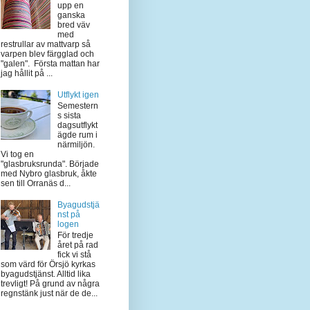
upp en
ganska
bred väv
med
restrullar av mattvarp så
varpen blev färgglad och
"galen". Första mattan har
jag hållit på ...
Utflykt igen
Semestern
s sista
dagsutflykt
ägde rum i
närmiljön.
Vi tog en
"glasbruksrunda". Började
med Nybro glasbruk, åkte
sen till Orranäs d...
Byagudstjä
nst på
logen
För tredje
året på rad
fick vi stå
som värd för Örsjö kyrkas
byagudstjänst. Alltid lika
trevligt! På grund av några
regnstänk just när de de...