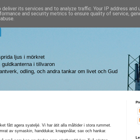
deliver its services and to analyze traffic. Your IP address and
formance and security metrics to ensure quality of service, ge
 abuse.
n
sprida ljus i mörkret
guldkanterna i tillvaron
antverk, odling, och andra tankar om livet och Gud
Pr
t fått agera syateljé. Vi har ätit alla måltider i stora rummet.
amrat av symaskin, handdukar, knappnålar, sax och hankar.
Le