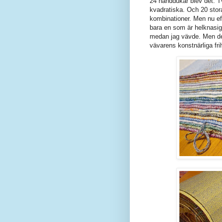
24 handdukar blev det.
kvadratiska. Och 20 stora
kombinationer. Men nu eft
bara en som är helknasig)
medan jag vävde. Men det
vävarens konstnärliga fri