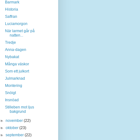
Barmark
Historia
Saffran
Luciamorgon
När larmet går på
natten...
Tredje
Anna-dagen
Nybakat
Många väskor
Som ett julkort
Julmarknad
Montering
Snöigt
Insnöad
Stilleben mot ljus
bakgrund
►
november
(22)
►
oktober
(23)
►
september
(22)