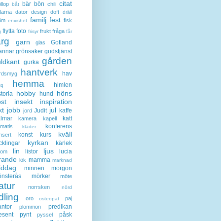
citat
bär
bön
llop
chili
båt
larna
dator
design
doft
dräll
familj
fest
öm
fisk
envishet
flytta
foto
frukt
fråga
g
frisyr
får
ärg
garn
Gotland
glas
annar
grönsaker
gudstjänst
gården
ldkant
gurka
hantverk
hav
rdsmyg
hemma
himlen
tq
hobby
höns
storia
hund
st
insekt
inspiration
kt
jobb
jul
Judit
kaffe
jord
lmar
katt
kamera
kapell
konferens
ematis
kläder
kväll
konst
kurs
nsert
kyrkan
cklingar
kärlek
lin
ljus
listor
lucia
gom
rande
mamma
lök
marknad
iddag
minnen
morgon
nsterås
mörker
möte
atur
norrsken
nörd
dling
oro
paj
osteopat
antor
predikan
plommon
esent
pynt
påsk
pyssel