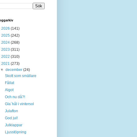
oggarkiv
►
2026
(141)
►
2025
(242)
►
2024
(268)
►
2023
(311)
►
2022
(310)
▼
2021
(273)
▼
december
(24)
Skott som smällare
Fållat
Algot
Och nu då?!
Gla´hål i vintersol
Julafton
God jul!
Julklappar
Ljusstöpning