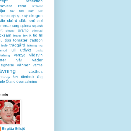
cept
reflektion
enovera
resa
rimfrost
djur
räv
röd
saft
salt
skogen
mester
sjuk
sjal
sjö
skörd
snö
sol
ytte
släkt
ommar
sorg
spinna
squash
lt
svamp
stugan
sömnad
acksam
tid
till
teater
teknik
tips
tomater
lu
tradition
trädgård
trofé
träning
tyg
ull
utflykt
lamod
utsikt
vildsvin
verktyg
tällning
nter
vår
väder
vänner
lsignelse
värme
ävning
växthus
älg
återbruk
åtel
bbshop
ple
Öland
överraskning
 mig
Birgitta Gillsjö