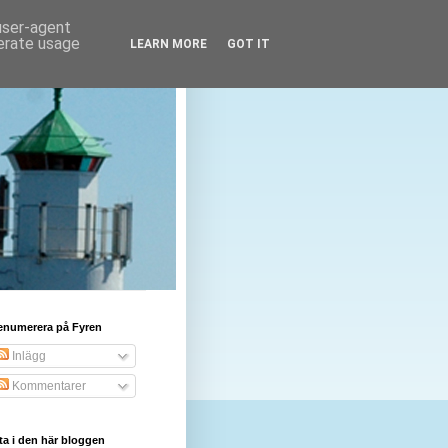
 user-agent
nerate usage
LEARN MORE
GOT IT
enumerera på Fyren
Inlägg
Kommentarer
ta i den här bloggen