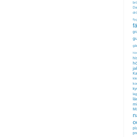
brö
Da
dr
fly
f
gr
gu
gä
hb
hi
hö
ja
Ka
kl
ko
ky
la
lä
m
Mö
n
o
pl
pr