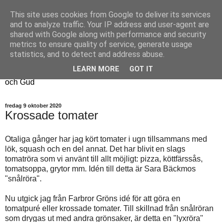
This site uses cookies from Google to deliver its services
Fyren
and to analyze traffic. Your IP address and user-agent are
shared with Google along with performance and security
metrics to ensure quality of service, generate usage
Fyren finns för att sprida ljus i mörkret
statistics, and to detect and address abuse.
För att påminna om guldkanterna i tillvaron
LEARN MORE
GOT IT
Här samsas jakt, hantverk, odling, och andra tankar om livet
och Gud
fredag 9 oktober 2020
Krossade tomater
Otaliga gånger har jag kört tomater i ugn tillsammans med
lök, squash och en del annat. Det har blivit en slags
tomatröra som vi använt till allt möjligt: pizza, köttfärssås,
tomatsoppa, grytor mm. Idén till detta är Sara Bäckmos
"snålröra".
Nu utgick jag från Farbror Gröns idé för att göra en
tomatpuré eller krossade tomater. Till skillnad från snålröran
som drygas ut med andra grönsaker, är detta en "lyxröra"