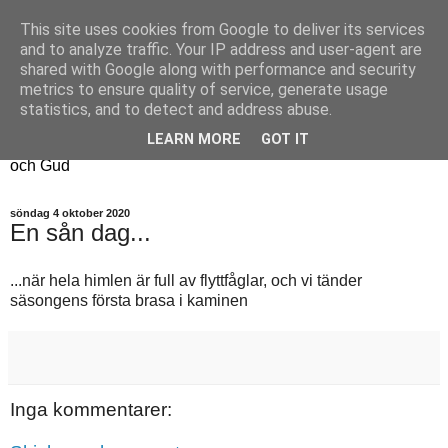
This site uses cookies from Google to deliver its services
Fyren
and to analyze traffic. Your IP address and user-agent are
shared with Google along with performance and security
metrics to ensure quality of service, generate usage
Fyren finns för att sprida ljus i mörkret
statistics, and to detect and address abuse.
För att påminna om guldkanterna i tillvaron
LEARN MORE
GOT IT
Här samsas jakt, hantverk, odling, och andra tankar om livet
och Gud
söndag 4 oktober 2020
En sån dag...
...när hela himlen är full av flyttfåglar, och vi tänder
säsongens första brasa i kaminen
Inga kommentarer: