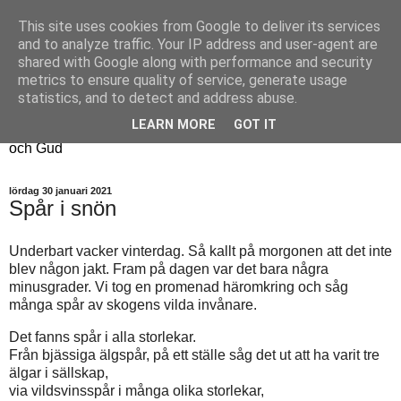
This site uses cookies from Google to deliver its services
Fyren
and to analyze traffic. Your IP address and user-agent are
shared with Google along with performance and security
metrics to ensure quality of service, generate usage
Fyren finns för att sprida ljus i mörkret
statistics, and to detect and address abuse.
För att påminna om guldkanterna i tillvaron
LEARN MORE
GOT IT
Här samsas jakt, hantverk, odling, och andra tankar om livet
och Gud
lördag 30 januari 2021
Spår i snön
Underbart vacker vinterdag. Så kallt på morgonen att det inte
blev någon jakt. Fram på dagen var det bara några
minusgrader. Vi tog en promenad häromkring och såg
många spår av skogens vilda invånare.
Det fanns spår i alla storlekar.
Från bjässiga älgspår, på ett ställe såg det ut att ha varit tre
älgar i sällskap,
via vildsvinsspår i många olika storlekar,