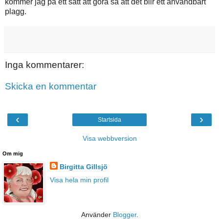
kommer jag på ett sätt att göra så att det blir ett användbart
plagg.
Inga kommentarer:
Skicka en kommentar
‹
›
Startsida
Visa webbversion
Om mig
Birgitta Gillsjö
Visa hela min profil
Använder
Blogger
.