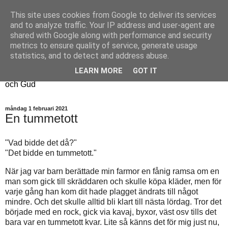
This site uses cookies from Google to deliver its services
Fyren
and to analyze traffic. Your IP address and user-agent are
shared with Google along with performance and security
metrics to ensure quality of service, generate usage
Fyren finns för att sprida ljus i mörkret
statistics, and to detect and address abuse.
För att påminna om guldkanterna i tillvaron
LEARN MORE
GOT IT
Här samsas jakt, hantverk, odling, och andra tankar om livet
och Gud
måndag 1 februari 2021
En tummetott
"Vad bidde det då?"
"Det bidde en tummetott."
När jag var barn berättade min farmor en fånig ramsa om en
man som gick till skräddaren och skulle köpa kläder, men för
varje gång han kom dit hade plagget ändrats till något
mindre. Och det skulle alltid bli klart till nästa lördag. Tror det
började med en rock, gick via kavaj, byxor, väst osv tills det
bara var en tummetott kvar. Lite så känns det för mig just nu,