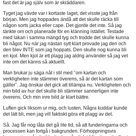
fast det är jag själv som är skräddaren.
Tyget jag vävde var i kortaste laget, det visste jag från
början. Men jag hoppades ändå att det skulle räcka till
någon sorts jacka eller cape. Det gjorde det inte. Så jag
tänkte om och planerade för en klänning istället. Testade
med lakan i samma mängd tyg och trodde det skulle kunna
bli något. Nu när jag nästan sytt klart provade jag den och
den blev INTE som jag hoppats. Den skulle nog kunna bli
en kjol. Men kjol är ett plagg jag aldrig använder så jag vet
inte om det känns så aktuellt.
Man brukar ju säga nåt i stil med "om kartan och
verkligheten inte stämmer överens, så är det kartan som
gäller". Jag önskar det gick att tillämpa nu. Verkligheten och
min bild av hur det skulle bli stämmer sannerligen inte
överens. Och min inre bild är klart bättre.
Luften gick liksom ur mig, och lusten. Några kuddar kunde
det lätt bli, men jag vill faktiskt göra ett plagg av det.
Så. Jag får nog låta det gå lite tid, så att funderingarna och
processen kan fortgå i bakgrunden. Förhoppningsvis