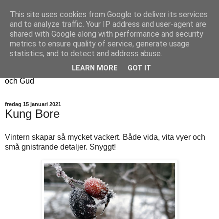
This site uses cookies from Google to deliver its services
Fyren
and to analyze traffic. Your IP address and user-agent are
shared with Google along with performance and security
metrics to ensure quality of service, generate usage
Fyren finns för att sprida ljus i mörkret
statistics, and to detect and address abuse.
För att påminna om guldkanterna i tillvaron
LEARN MORE
GOT IT
Här samsas jakt, hantverk, odling, och andra tankar om livet
och Gud
fredag 15 januari 2021
Kung Bore
Vintern skapar så mycket vackert. Både vida, vita vyer och
små gnistrande detaljer. Snyggt!