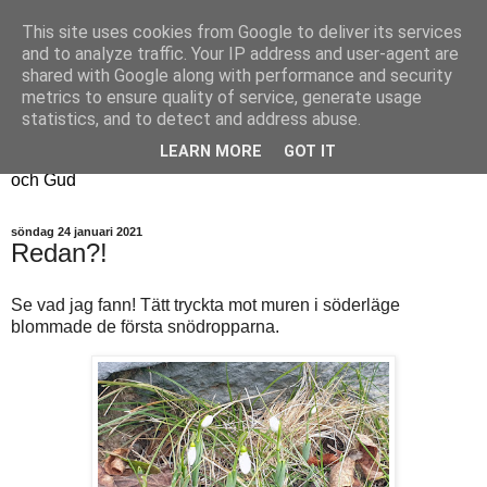
This site uses cookies from Google to deliver its services
Fyren
and to analyze traffic. Your IP address and user-agent are
shared with Google along with performance and security
metrics to ensure quality of service, generate usage
Fyren finns för att sprida ljus i mörkret
statistics, and to detect and address abuse.
För att påminna om guldkanterna i tillvaron
LEARN MORE
GOT IT
Här samsas jakt, hantverk, odling, och andra tankar om livet
och Gud
söndag 24 januari 2021
Redan?!
Se vad jag fann! Tätt tryckta mot muren i söderläge
blommade de första snödropparna.