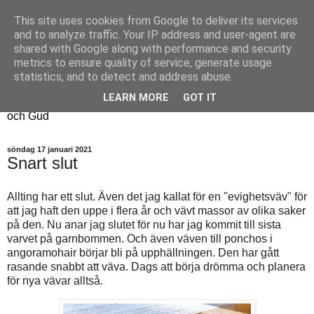
This site uses cookies from Google to deliver its services
Fyren
and to analyze traffic. Your IP address and user-agent are
shared with Google along with performance and security
metrics to ensure quality of service, generate usage
Fyren finns för att sprida ljus i mörkret
statistics, and to detect and address abuse.
För att påminna om guldkanterna i tillvaron
LEARN MORE
GOT IT
Här samsas jakt, hantverk, odling, och andra tankar om livet
och Gud
söndag 17 januari 2021
Snart slut
Allting har ett slut. Även det jag kallat för en "evighetsväv" för
att jag haft den uppe i flera år och vävt massor av olika saker
på den. Nu anar jag slutet för nu har jag kommit till sista
varvet på garnbommen. Och även väven till ponchos i
angoramohair börjar bli på upphällningen. Den har gått
rasande snabbt att väva. Dags att börja drömma och planera
för nya vävar alltså.