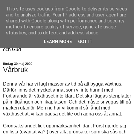
This site uses cookies from Google to deliver its services
Fyren
and to analyze traffic. Your IP address and user-agent are
shared with Google along with performance and security
metrics to ensure quality of service, generate usage
Fyren finns för att sprida ljus i mörkret
statistics, and to detect and address abuse.
För att påminna om guldkanterna i tillvaron
LEARN MORE
GOT IT
Här samsas jakt, hantverk, odling, och andra tankar om livet
och Gud
lördag 30 maj 2020
Vårbruk
Denna vår har vi lagt massor av tid på att bygga växthus.
Därför finns det mycket annat som vi inte hunnit med.
Fortfarande är växthuset inte klart. Det ska läggas stenplattor
på mittgången och fikaplatsen. Och det måste snyggas till på
marken utanför. Men nu har vi kommit så långt med
växthuset att vi kan pausa det lite och ägna oss åt annat.
Grönsakslandet fick uppmärksamhet idag. Först gjorde jag
en lista (oväntat va?!) över alla grönsaker som ska sås och