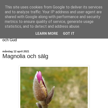
This site uses cookies from Google to deliver its services
Fyren
and to analyze traffic. Your IP address and user-agent are
shared with Google along with performance and security
metrics to ensure quality of service, generate usage
Fyren finns för att sprida ljus i mörkret
statistics, and to detect and address abuse.
För att påminna om guldkanterna i tillvaron
LEARN MORE
GOT IT
Här samsas jakt, hantverk, odling, och andra tankar om livet
och Gud
måndag 12 april 2021
Magnolia och sälg