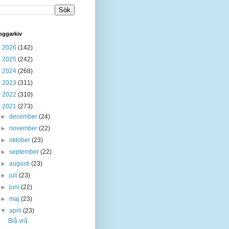
oggarkiv
►
2026
(142)
►
2025
(242)
►
2024
(268)
►
2023
(311)
►
2022
(310)
▼
2021
(273)
►
december
(24)
►
november
(22)
►
oktober
(23)
►
september
(22)
►
augusti
(23)
►
juli
(23)
►
juni
(22)
►
maj
(23)
▼
april
(23)
Blå vrå