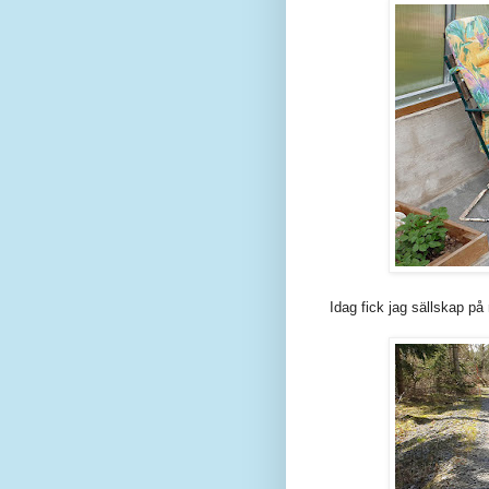
Idag fick jag sällskap p