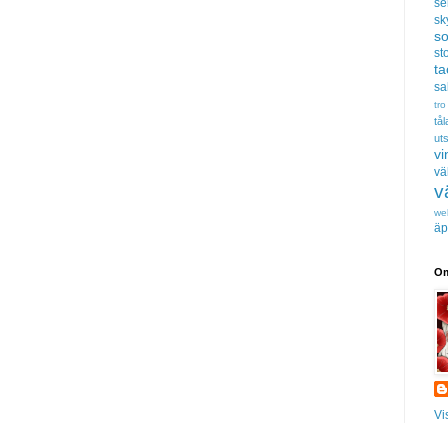
se
sk
s
sto
t
sa
tro
tå
uts
vi
vä
v
we
äp
Om
Vi