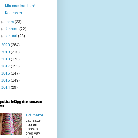
Min man kan han!
Kontraster
►
mars
(23)
►
februari
(22)
►
januari
(23)
►
2020
(264)
►
2019
(210)
►
2018
(176)
►
2017
(153)
►
2016
(147)
►
2015
(149)
►
2014
(29)
pulära inlägg den senaste
den
Två mattor
Jag satte
upp en
ganska
bred väv
med