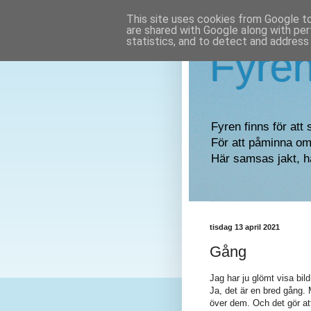
This site uses cookies from Google to 
are shared with Google along with per
statistics, and to detect and address
Fyre
Fyren finns för att 
För att påminna om 
Här samsas jakt, h
tisdag 13 april 2021
Gång
Jag har ju glömt visa bil
Ja, det är en bred gång. 
över dem. Och det gör att