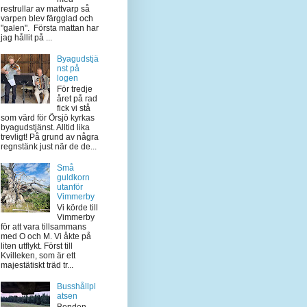
restrullar av mattvarp så
varpen blev färgglad och
"galen". Första mattan har
jag hållit på ...
Byagudstjä
nst på
logen
För tredje
året på rad
fick vi stå
som värd för Örsjö kyrkas
byagudstjänst. Alltid lika
trevligt! På grund av några
regnstänk just när de de...
Små
guldkorn
utanför
Vimmerby
Vi körde till
Vimmerby
för att vara tillsammans
med O och M. Vi åkte på
liten utflykt. Först till
Kvilleken, som är ett
majestätiskt träd tr...
Busshållpl
atsen