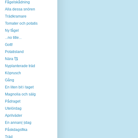
Fågelskådning
Alla dessa snören
Trädkramare
Tomater och potatis
Ny fågel
...no title...
Gott!
Potatisland
Nära 🥰
Nyplanterade träd
Köprusch
Gång
En liten bit i taget
Magnolia och sälg
Pådraget
Utelördag
Aprilväder
En annan(-)dag
Påskdagsfika
Träd