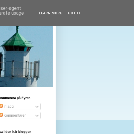
 user-agent
nerate usage
LEARN MORE
GOT IT
enumerera på Fyren
Inlägg
Kommentarer
ta i den här bloggen