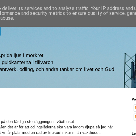
deliver its services and to analyze traffic. Your IP address and
formance and security metrics to ensure quality of service, ge
 abuse.
n
sprida ljus i mörkret
guldkanterna i tillvaron
antverk, odling, och andra tankar om livet och Gud
Pr
d på den färdiga stenläggningen i växthuset.
Men det är för att odlingslådorna ska vara lagom djupa så jag når
 vi får plats med en rad av krukor/hinkar mitt i växthuset.
Le