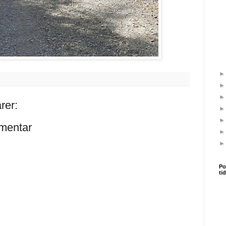
rer:
mentar
Po
ti