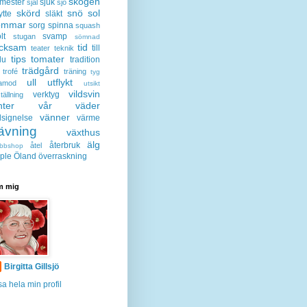
skogen
mester
sjuk
sjal
sjö
skörd
snö
sol
ytte
släkt
ommar
sorg
spinna
squash
lt
svamp
stugan
sömnad
acksam
tid
till
teater
teknik
tips
tomater
lu
tradition
trädgård
trofé
träning
tyg
ull
utflykt
lamod
utsikt
vildsvin
verktyg
tällning
nter
vår
väder
vänner
lsignelse
värme
ävning
växthus
älg
återbruk
åtel
bbshop
ple
Öland
överraskning
 mig
Birgitta Gillsjö
sa hela min profil