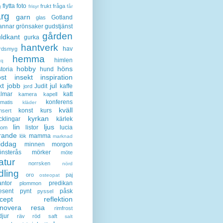
flytta
foto
frukt
fråga
g
frisyr
får
ärg
garn
Gotland
glas
annar
grönsaker
gudstjänst
gården
ldkant
gurka
hantverk
hav
rdsmyg
hemma
himlen
tq
hobby
höns
storia
hund
st
insekt
inspiration
kt
jobb
jul
Judit
kaffe
jord
lmar
katt
kamera
kapell
konferens
ematis
kläder
kväll
konst
kurs
nsert
kyrkan
cklingar
kärlek
lin
ljus
listor
lucia
gom
rande
mamma
lök
marknad
iddag
minnen
morgon
nsterås
mörker
möte
atur
norrsken
nörd
dling
oro
paj
osteopat
antor
predikan
plommon
esent
pynt
påsk
pyssel
cept
reflektion
enovera
resa
rimfrost
djur
räv
röd
saft
salt