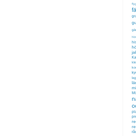
fly
f
gr
gu
gä
hb
hi
hö
ja
Ka
kl
ko
ky
la
lä
m
Mö
n
o
pl
pr
re
r
rå