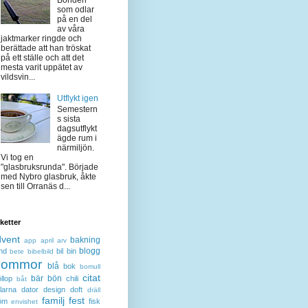
Bonden
som odlar
på en del
av våra
jaktmarker ringde och
berättade att han tröskat
på ett ställe och att det
mesta varit uppätet av
vildsvin...
Utflykt igen
Semestern
s sista
dagsutflykt
ägde rum i
närmiljön.
Vi tog en
"glasbruksrunda". Började
med Nybro glasbruk, åkte
sen till Orranäs d...
iketter
dvent
bakning
app
april
arv
blogg
nd
bil
bin
bete
bibelbild
lommor
blå
bok
bomull
citat
bär
bön
llop
chili
båt
larna
dator
design
doft
dräll
familj
fest
öm
fisk
envishet