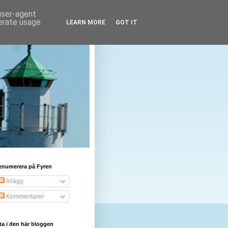
 user-agent
nerate usage
LEARN MORE
GOT IT
enumerera på Fyren
Inlägg
Kommentarer
ta i den här bloggen