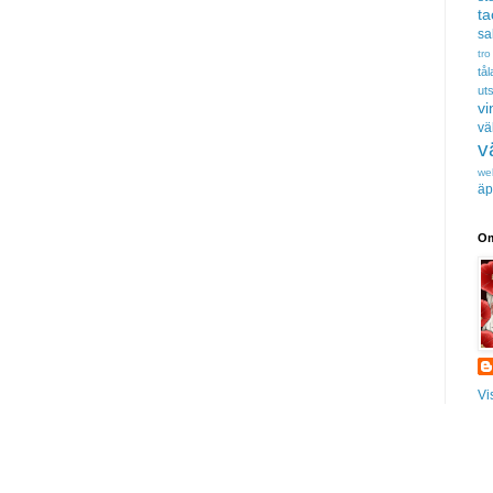
t
sa
tro
tå
uts
vi
vä
v
we
äp
Om
Vi