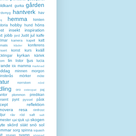
gården
ldkant
gurka
hantverk
hav
rdsmyg
hemma
himlen
tq
hobby
höns
storia
hund
st
insekt
inspiration
kt
jobb
jul
Judit
kaffe
jord
lmar
katt
kamera
kapell
konferens
ematis
kläder
kväll
konst
kurs
nsert
kyrkan
cklingar
kärlek
lin
ljus
listor
lucia
gom
rande
mamma
lök
marknad
iddag
minnen
morgon
nsterås
mörker
möte
atur
norrsken
nörd
dling
oro
paj
osteopat
antor
predikan
plommon
esent
pynt
påsk
pyssel
cept
reflektion
enovera
resa
rimfrost
djur
räv
röd
saft
salt
skogen
mester
sjuk
sjal
sjö
skörd
snö
sol
ytte
släkt
ommar
sorg
spinna
squash
lt
svamp
stugan
sömnad