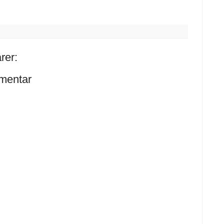
rer:
mentar