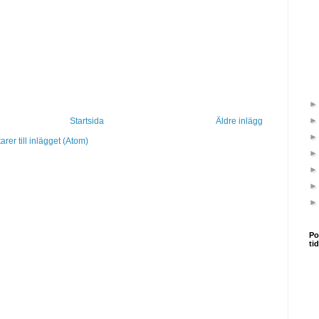
Startsida
Äldre inlägg
er till inlägget (Atom)
Po
ti