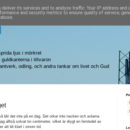
deliver its services and to analyze traffic. Your IP address and
formance and security metrics to ensure quality of service, ge
 abuse.
n
sprida ljus i mörkret
guldkanterna i tillvaron
antverk, odling, och andra tankar om livet och Gud
Pr
get
 blir det inte på en dag. Det orkar inte nacken och axlarna
ag alltså solvat tio centimeter, vilket är drygt en femtedel av
att bli klart i sinom tid.
Le