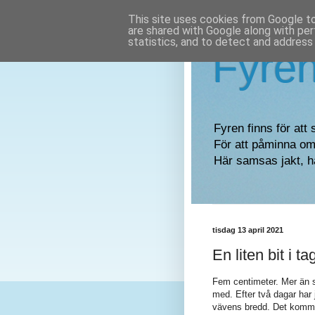
This site uses cookies from Google to 
are shared with Google along with per
statistics, and to detect and address
Fyre
Fyren finns för att 
För att påminna om 
Här samsas jakt, h
tisdag 13 april 2021
En liten bit i ta
Fem centimeter. Mer än så
med. Efter två dagar har j
vävens bredd. Det kommer 