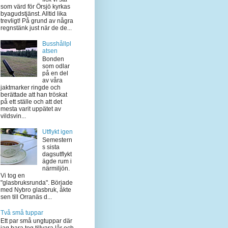
som värd för Örsjö kyrkas
byagudstjänst. Alltid lika
trevligt! På grund av några
regnstänk just när de de...
Busshållpl
atsen
Bonden
som odlar
på en del
av våra
jaktmarker ringde och
berättade att han tröskat
på ett ställe och att det
mesta varit uppätet av
vildsvin...
Utflykt igen
Semestern
s sista
dagsutflykt
ägde rum i
närmiljön.
Vi tog en
"glasbruksrunda". Började
med Nybro glasbruk, åkte
sen till Orranäs d...
Två små tuppar
Ett par små ungtuppar där