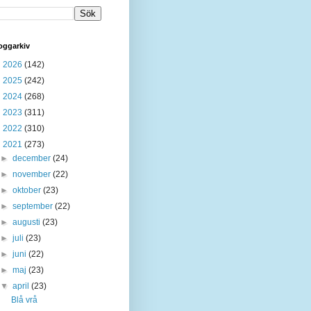
oggarkiv
►
2026
(142)
►
2025
(242)
►
2024
(268)
►
2023
(311)
►
2022
(310)
▼
2021
(273)
►
december
(24)
►
november
(22)
►
oktober
(23)
►
september
(22)
►
augusti
(23)
►
juli
(23)
►
juni
(22)
►
maj
(23)
▼
april
(23)
Blå vrå