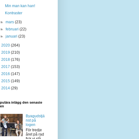
Min man kan han!
Kontraster
►
mars
(23)
►
februari
(22)
►
januari
(23)
►
2020
(264)
►
2019
(210)
►
2018
(176)
►
2017
(153)
►
2016
(147)
►
2015
(149)
►
2014
(29)
pulära inlägg den senaste
den
Byagudstjä
nst på
logen
För tredje
året på rad
fick vi stå