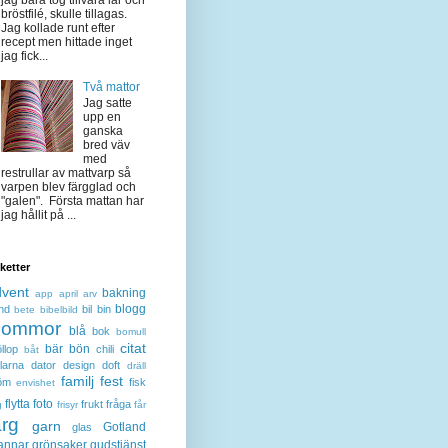
jag bara tog tillvara lår och
bröstfilé, skulle tillagas.
Jag kollade runt efter
recept men hittade inget
jag fick...
Två mattor
Jag satte
upp en
ganska
bred väv
med
restrullar av mattvarp så
varpen blev färgglad och
"galen". Första mattan har
jag hållit på ...
iketter
dvent
bakning
app
april
arv
blogg
nd
bil
bin
bete
bibelbild
lommor
blå
bok
bomull
citat
bär
bön
llop
chili
båt
larna
dator
design
doft
dräll
familj
fest
öm
fisk
envishet
flytta
foto
frukt
fråga
g
frisyr
får
ärg
garn
Gotland
glas
annar
grönsaker
gudstjänst