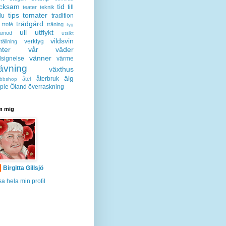
acksam
tid
till
teater
teknik
tips
tomater
lu
tradition
trädgård
trofé
träning
tyg
ull
utflykt
lamod
utsikt
vildsvin
verktyg
tällning
nter
vår
väder
vänner
lsignelse
värme
ävning
växthus
älg
återbruk
åtel
bbshop
ple
Öland
överraskning
 mig
Birgitta Gillsjö
sa hela min profil