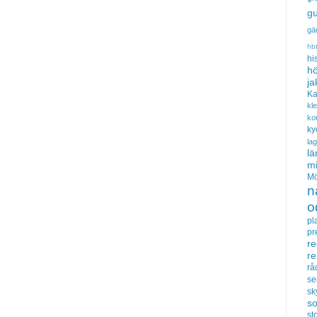
gu
gä
hb
hi
hö
ja
Ka
kl
ko
ky
la
lä
m
Mö
n
o
pl
pr
re
r
rå
se
sk
s
sto