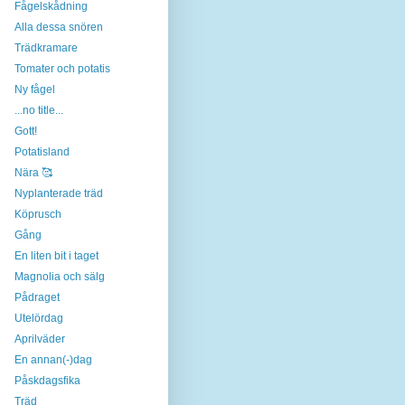
Fågelskådning
Alla dessa snören
Trädkramare
Tomater och potatis
Ny fågel
...no title...
Gott!
Potatisland
Nära 🥰
Nyplanterade träd
Köprusch
Gång
En liten bit i taget
Magnolia och sälg
Pådraget
Utelördag
Aprilväder
En annan(-)dag
Påskdagsfika
Träd